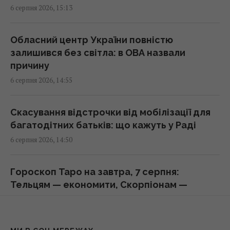
6 серпня 2026, 15:13
Чому ми часто прокидаємося саме о 3-й
годині ночі: пояснення вчених
15:30 четвер, 06 серпня 2026
Обласний центр України повністю
залишився без світла: в ОВА назвали
причину
Ремонт замість заміни: нові підходи до
6 серпня 2026, 14:55
відновлення алюмінієвих кузовів
15:25 четвер, 06 серпня 2026
Скасування відстрочки від мобілізації для
багатодітних батьків: що кажуть у Раді
Росія терміново шукає заміну своїм
6 серпня 2026, 14:50
"Іскандерам": експерт вказав причину
15:22 четвер, 06 серпня 2026
Гороскоп Таро на завтра, 7 серпня:
Тельцям — економити, Скорпіонам —
Apple готує революцію: AirPods із
допомога
камерами можуть з’явитися вже цієї осені
6 серпня 2026, 14:22
15:15 четвер, 06 серпня 2026