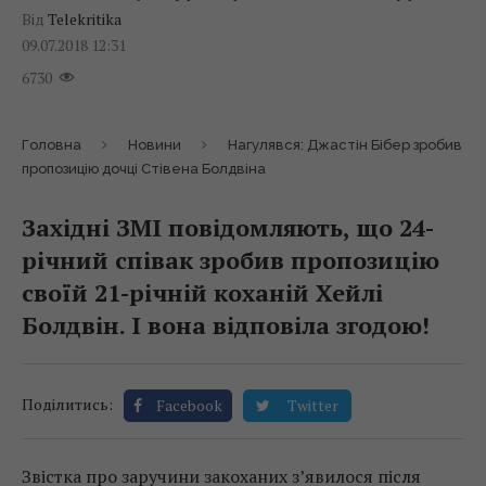
Від
Telekritika
09.07.2018 12:31
6730
Головна
Новини
Нагулявся: Джастін Бібер зробив
пропозицію дочці Стівена Болдвіна
Західні ЗМІ повідомляють, що 24-
річний співак зробив пропозицію
своїй 21-річній коханій Хейлі
Болдвін. І вона відповіла згодою!
Поділитись:
Facebook
Twitter
Звістка про заручини закоханих з’явилося після