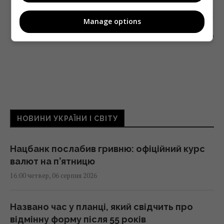
Наступна стаття
Manage options
РАНКОВУ ПЕРЕДАЧУ НА «UA:ПЕРШИЙ»
ЗАКРИВАЮТЬ ЧЕРЕЗ ІНТЕРВ’Ю З ТИМОШЕНКО
НОВИНИ УКРАЇНИ І СВІТУ
Нацбанк послабив гривню: офіційний курс
валют на п’ятницю
16:00 четвер, 06 серпня 2026
Названо час у планці, який свідчить про
відмінну форму після 55 років