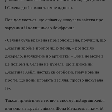
і Селена досі кохають одне одного.
Повідомляється, що співачку шокувала звістка про
заручини її колишнього бойфренда.
«Селена була вражена і приголомшена, почувши, що
Джастін зробив пропозицію Хейлі, – розповіло
джерело, наближене до артистки. – Вона не може в
це повірити. Селена не думала, що відносини
Джастіна і Хейлі настільки серйозні, тому новина
про те, що вони зіграють весілля, просто шокувала
її».
Також примітним є те, що в своєму Instagram Хейлі
видалила з друзів співака Шона Мендеса, з яким їй