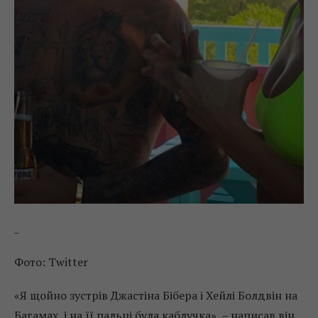
_
Фото: Twitter
«Я щойно зустрів Джастіна Бібера і Хейлі Болдвін на
Багамах, і на її пальці була каблучка», – написав він.