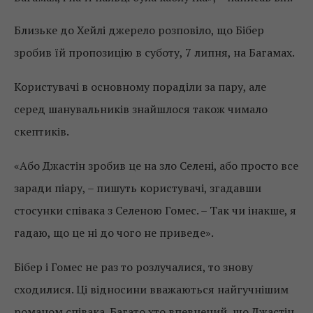
Близьке до Хейлі джерело розповіло, що Бібер
зробив їй пропозицію в суботу, 7 липня, на Багамах.
Користувачі в основному пораділи за пару, але
серед шанувальників знайшлося також чимало
скептиків.
«Або Джастін зробив це на зло Селені, або просто все
заради піару, – пишуть користувачі, згадавши
стосунки співака з Селеною Гомес. – Так чи інакше, я
гадаю, що це ні до чого не приведе».
Бібер і Гомес не раз то розлучалися, то знову
сходилися. Ці відносини вважаються найгучнішим
романом співака. Багато хто впевнений, що Джастін