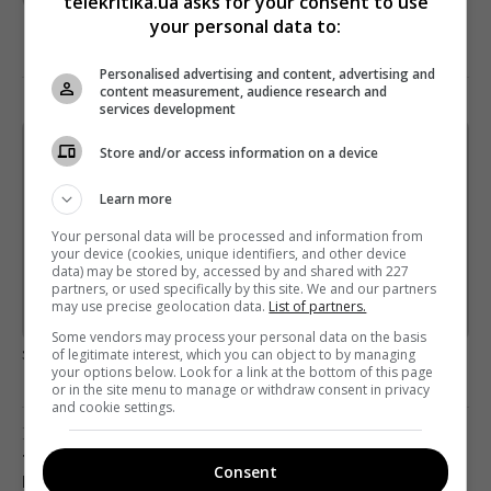
telekritika.ua asks for your consent to use
your personal data to:
Personalised advertising and content, advertising and
content measurement, audience research and
services development
Store and/or access information on a device
Щотижневий лист з найцікавішим.
Пишемо з любов'ю
!
Learn more
Підпишіться ще раз, якщо не отримуєте від нас листи
Your personal data will be processed and information from
your device (cookies, unique identifiers, and other device
*
Підписатись→
data) may be stored by, accessed by and shared with 227
partners, or used specifically by this site. We and our partners
may use precise geolocation data.
List of partners.
Предоставлено SendPulse
Some vendors may process your personal data on the basis
загрузка...
of legitimate interest, which you can object to by managing
your options below. Look for a link at the bottom of this page
or in the site menu to manage or withdraw consent in privacy
and cookie settings.
Попередня стаття
ТЕЛЕРЕЙТИНГИ: ПЕРЕМОГА ХОРВАТІВ І
Consent
БОРОТЬБА ЗА МІСЦЕ ПІД СОНЦЕМ