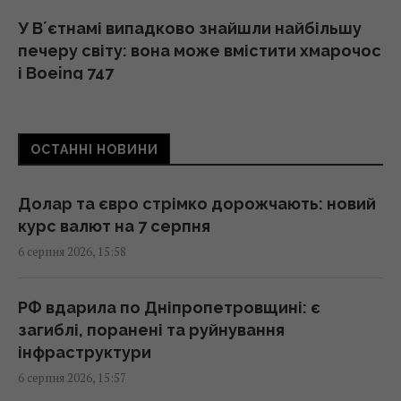
У Вʼєтнамі випадково знайшли найбільшу
печеру світу: вона може вмістити хмарочос
і Boeing 747
15:42 четвер, 06 серпня 2026
ОСТАННІ НОВИНИ
Rockstar анонсувала новий трейлер і
геймплей GTA 6 – його покажуть на Netflix
15:40 четвер, 06 серпня 2026
Долар та євро стрімко дорожчають: новий
курс валют на 7 серпня
6 серпня 2026, 15:58
В Румунії вже знають, куди РФ вдарить
наступного разу, - ЗМІ
15:40 четвер, 06 серпня 2026
РФ вдарила по Дніпропетровщині: є
загиблі, поранені та руйнування
інфраструктури
П’ять знаків Зодіаку отримають знак долі:
6 серпня 2026, 15:57
число ангела 8/6 принесе їм удачу