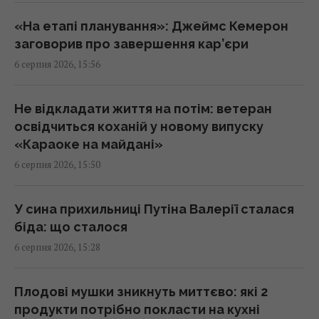
15:40 четвер, 06 серпня 2026
«На етапі планування»: Джеймс Кемерон
заговорив про завершення кар’єри
Українець у Німеччині шпигував за
6 серпня 2026, 15:56
оборонним підприємством, його
затримали
15:34 четвер, 06 серпня 2026
Не відкладати життя на потім: ветеран
освідчиться коханій у новому випуску
«Караоке на майдані»
Переказ грошей на картку стає викликом:
6 серпня 2026, 15:50
які незвичні новації вводять банки
15:34 четвер, 06 серпня 2026
У сина прихильниці Путіна Валерії сталася
біда: що сталося
Росія може використати українські БпЛА
6 серпня 2026, 15:28
для атак на цілі в Балтії, - литовська
розвідка
15:33 четвер, 06 серпня 2026
Плодові мушки зникнуть миттєво: які 2
продукти потрібно покласти на кухні