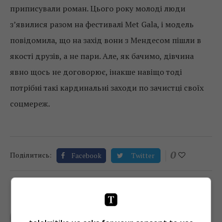
приписували роман. Цього року молоді люди
з’явилися разом на фестивалі Met Gala, і модель
повідомила, що на захід вони з Мендесом пішли в
якості друзів, а не пари. Але, як бачимо, дівчина
явно щось не договорює, інакше навіщо тоді
потрібні такі кардинальні заходи по зачистці своїх
соцмереж.
0
Поділитись:
Facebook
Twitter
TELEKRITIKA