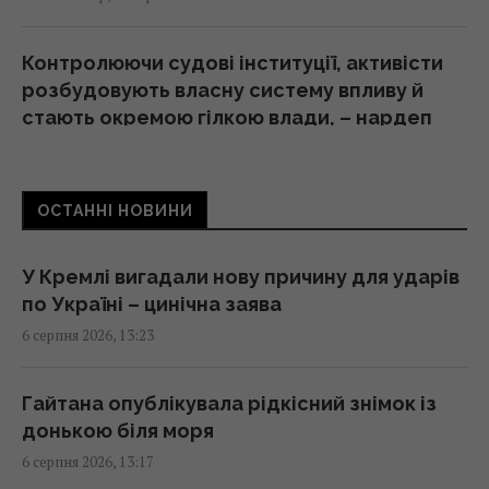
Контролюючи судові інституції, активісти
розбудовують власну систему впливу й
стають окремою гілкою влади, – нардеп
Власенко
13:03 четвер, 06 серпня 2026
ОСТАННІ НОВИНИ
Скільки кавуна можна з’їсти за день:
дієтологи назвали безпечну норму
У Кремлі вигадали нову причину для ударів
13:02 четвер, 06 серпня 2026
по Україні – цинічна заява
6 серпня 2026, 13:23
Судноплавство через Баб-ель-Мандебську
протоку майже повністю зупинилося, –
Гайтана опублікувала рідкісний знімок із
Reuters
донькою біля моря
13:02 четвер, 06 серпня 2026
6 серпня 2026, 13:17