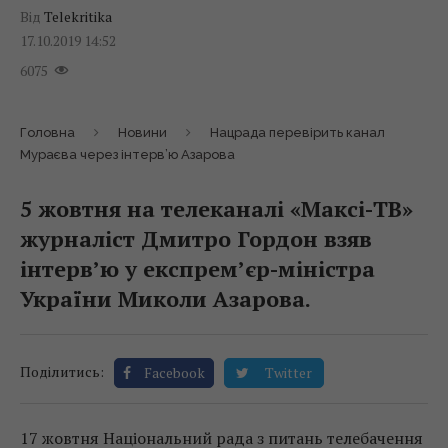
Від
Telekritika
17.10.2019 14:52
6075
Головна
Новини
Нацрада перевірить канал
Мураєва через інтерв’ю Азарова
5 жовтня на телеканалі «Максі-ТВ»
журналіст Дмитро Гордон взяв
інтерв’ю у експрем’єр-міністра
України Миколи Азарова.
Поділитись:
Facebook
Twitter
17 жовтня Національний рада з питань телебачення