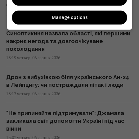
США
13:20 четвер, 06 серпня 2026
Manage options
Синоптикиня назвала області, які першими
накриє негода та довгоочікуване
похолодання
13:19 четвер, 06 серпня 2026
Дрон з вибухівкою біля українського Ан-24
в Лейпцигу: чи постраждали літак і люди
13:13 четвер, 06 серпня 2026
"Не припиняйте підтримувати": Джамала
закликала світ допомогти Україні під час
війни
13:07 четвер, 06 серпня 2026