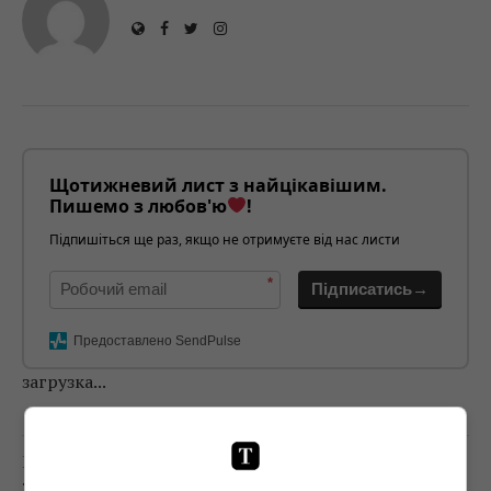
Щотижневий лист з найцікавішим.
Пишемо з любов'ю
!
Підпишіться ще раз, якщо не отримуєте від нас листи
*
Підписатись→
Предоставлено SendPulse
загрузка...
Попередня стаття
ТЕЛЕРЕЙТИНГИ: КУПА ПРЕМ’ЄР, БОКС,