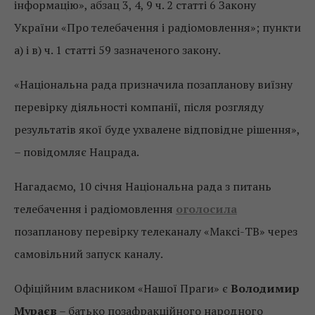
інформацію», абзац 3, 4, 9 ч. 2 статті 6 Закону
України «Про телебачення і радіомовлення»; пункти
а) і в) ч. 1 статті 59 зазначеного закону.
«Національна рада призначила позапланову виїзну
перевірку діяльності компанії, після розгляду
результатів якої буде ухвалене відповідне рішення»,
– повідомляє Нацрада.
Нагадаємо, 10 січня Національна рада з питань
телебачення і радіомовлення
оголосила
позапланову перевірку телеканалу «Максі-ТВ» через
самовільний запуск каналу.
Офіційним власником «Нашої Праги» є
Володимир
Мураєв
– батько позафракційного народного