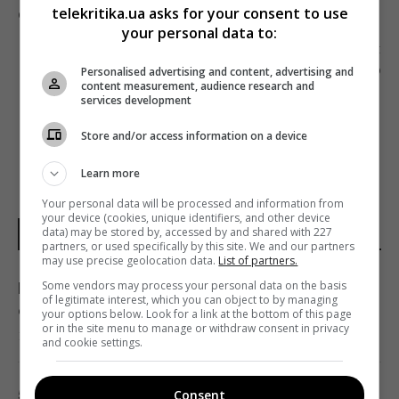
telekritika.ua asks for your consent to use
ФУТБОЛ І ДЕНЬ ЗАХИСНИКА УКРАЇНИ
your personal data to:
Наступна стаття
Personalised advertising and content, advertising and
КОНКУРС НАЦРАДИ НА 8 FM-ЧАСТОТ ВИГРАЛО
content measurement, audience research and
«АРМІЯ FM – ВІЙСЬКОВЕ РАДІО»
services development
Store and/or access information on a device
Learn more
Your personal data will be processed and information from
your device (cookies, unique identifiers, and other device
data) may be stored by, accessed by and shared with 227
НОВИНИ УКРАЇНИ І СВІТУ
partners, or used specifically by this site. We and our partners
may use precise geolocation data.
List of partners.
Some vendors may process your personal data on the basis
На Дніпропетровщині люди вже кілька діб
of legitimate interest, which you can object to by managing
сидять без води: прем’єр відреагував
your options below. Look for a link at the bottom of this page
or in the site menu to manage or withdraw consent in privacy
13:28 четвер, 06 серпня 2026
and cookie settings.
5 найскладніших професій на авіаносці
Consent