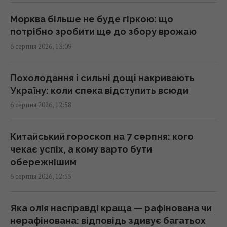
Starlink Маска підкорює авіацію: названо
Морква більше не буде гіркою: що
авіакомпанії, які мають супутниковий Wi-Fi
потрібно зробити ще до збору врожаю
на борту
6 серпня 2026, 13:09
12:57 четвер, 06 серпня 2026
Похолодання і сильні дощі накривають
Не завжди про ввічливість: ось що
Україну: коли спека відступить всюди
приховують люди, які дякують за кожну
6 серпня 2026, 12:58
дрібницю
12:57 четвер, 06 серпня 2026
Китайський гороскоп на 7 серпня: кого
чекає успіх, а кому варто бути
Маскують під роботу, шлюб та лікування:
обережнішим
голова Нацполіції про нові схеми торгівлі
6 серпня 2026, 12:55
людьми
12:52 четвер, 06 серпня 2026
Яка олія насправді краща — рафінована чи
нерафінована: відповідь здивує багатьох