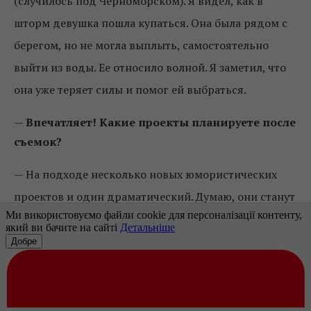
(случилось под Черноморском). Я видел, как в
шторм девушка пошла купаться. Она была рядом с
берегом, но не могла выплыть, самостоятельно
выйти из воды. Ее относило волной. Я заметил, что
она уже теряет силы и помог ей выбраться.
—
Впечатляет! Какие проекты планируете после
съемок?
—
На подходе несколько новых юмористических
проектов и один драматический. Думаю, они станут
хитами. Подробно рассказывать пока не могу.
Продюсер Александра Лозинская: