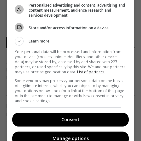
Personalised advertising and content, advertising and
content measurement, audience research and
services development
Store and/or access information on a device
Learn more
НОВИНИ УКРАЇНИ І СВІТУ
Your personal data will be processed and information from
your device (cookies, unique identifiers, and other device
Лідер російського гурту "Ногу свело!"
data) may be stored by, accessed by and shared with 227
partners, or used specifically by this site. We and our partners
вперше назвав справжню причину приїзду
may use precise geolocation data.
List of partners.
в Україну
Some vendors may process your personal data on the basis
of legitimate interest, which you can object to by managing
14:12 субота, 08 серпня 2026
your options below. Look for a link at the bottom of this page
or in the site menu to manage or withdraw consent in privacy
and cookie settings.
ШІ навчився створювати життєздатні
віруси, яких не існувало в природі, - NYT
Consent
14:08 субота, 08 серпня 2026
Manage options