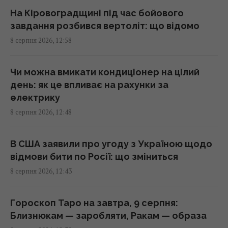
системи проти дронів
На Кіровоградщині під час бойового
13:13 субота, 08 серпня 2026
завдання розбився вертоліт: що відомо
8 серпня 2026, 12:58
Нові рішення Нацбанку дозволять бізнесу
залучати більше кредитів: Пишний розкрив
Чи можна вмикати кондиціонер на цілий
деталі
день: як це впливає на рахунки за
13:12 субота, 08 серпня 2026
електрику
8 серпня 2026, 12:48
Денисенко зізналася, чому насправді
поспішає вийти заміж
В США заявили про угоду з Україною щодо
13:06 субота, 08 серпня 2026
відмови бити по Росії: що зміниться
8 серпня 2026, 12:43
Обробка вхідних дверей оцтом: досвідчені
господині розповіли, для чого це потрібно
Гороскоп Таро на завтра, 9 серпня:
13:00 субота, 08 серпня 2026
Близнюкам — заробляти, Ракам — образа