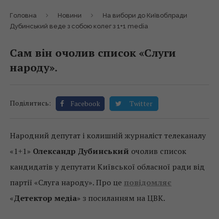
Головна
Новини
На вибори до Київоблради
Дубинський веде з собою колег з 1+1 media
Сам він очолив список «Слуги
народу».
Поділитись:
Facebook
Twitter
Народний депутат і колишній журналіст телеканалу
«1+1»
Олександр Дубинський
очолив список
кандидатів у депутати Київської обласної ради від
партії «Слуга народу». Про це
повідомляє
«
Детектор медіа
» з посиланням на ЦВК.