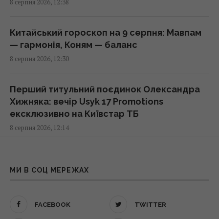
8 серпня 2026, 12:38
Цінують за надійність та довговічність:
названо найпопулярнішого автовиробника
Китайський гороскоп на 9 серпня: Мавпам
у світі
— гармонія, Коням — баланс
12:51 субота, 08 серпня 2026
8 серпня 2026, 12:30
Ви неправильно заряджаєте смартфон: 6
Перший титульний поєдинок Олександра
популярних міфів, які давно розвінчали
Хижняка: вечір Usyk 17 Promotions
12:50 субота, 08 серпня 2026
ексклюзивно на Київстар ТБ
8 серпня 2026, 12:14
Усього 6 штук на день: вчені назвали
сухофрукт, який може здивувати своєю
Коли краще пити ранкову кави: вчені
користю
розкрили ідеальний час
МИ В СОЦ МЕРЕЖАХ
12:42 субота, 08 серпня 2026
8 серпня 2026, 11:59
FACEBOOK
TWITTER
Ротару не змирилася з пенсією у 6 тисяч
Як рішення Нацбанку дозволять бізнесу