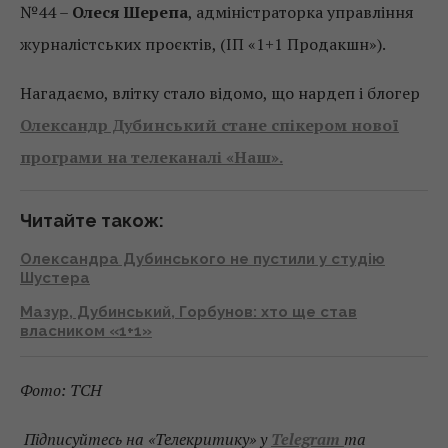
№44 –
Олеся Шерепа
, адміністраторка управління
журналістських проєктів, (ІП «1+1 Продакшн»).
Нагадаємо, влітку стало відомо, що нардеп і блогер
Олександр Дубинський стане спікером нової
програми на телеканалі «Наш».
Читайте також:
Олександра Дубинського не пустили у студію
Шустера
Мазур, Дубинський, Горбунов: хто ще став
власником «1+1»
Фото: ТСН
Підписуйтесь на «Телекритику» у
Telegram
та