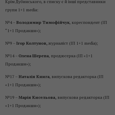
Крім Дубинського, в списку є й інші представники
групи 1+1 media:
№4 –
Володимир Тимофійчук
, кореспондент (ІП
“1+1 Продакшн»);
№9 –
Ігор Колтунов,
журналіст (ІП 1+1 media);
№14 –
Олена Шерепа
, продюсерка (ІП «1+1
Продакшн»);
№17 –
Наталія Книга
, випускова редакторка (ІП
«1+1 Продакшн»);
№19 –
Марія Кисельова,
випускова редакторка (ІП
«1+1 Продакшн»);