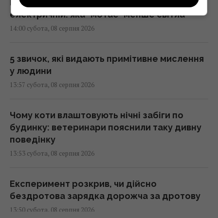
На якій плиті їжа смачніша – індукційній чи
електричній: яка "мотає" менше світла
14:00 субота, 08 серпня 2026
5 звичок, які видають примітивне мислення
у людини
13:57 субота, 08 серпня 2026
Чому коти влаштовують нічні забіги по
будинку: ветеринари пояснили таку дивну
поведінку
13:53 субота, 08 серпня 2026
Експеримент розкрив, чи дійсно
бездротова зарядка дорожча за дротову
13:50 субота, 08 серпня 2026