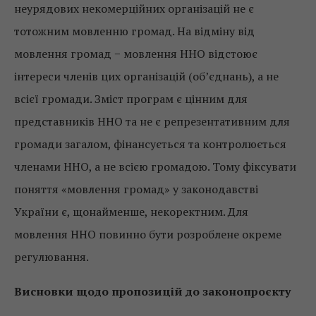
неурядових некомерційних організацій не є
тотожним мовленню громад. На відміну від
мовлення громад − мовлення ННО відстоює
інтереси членів цих організацій (об’єднань), а не
всієї громади. Зміст програм є цінним для
представників ННО та не є репрезентативним для
громади загалом, фінансується та контролюється
членами ННО, а не всією громадою. Тому фіксувати
поняття «мовлення громад» у законодавстві
України є, щонайменше, некоректним. Для
мовлення ННО повинно бути розроблене окреме
регулювання.
Висновки щодо пропозицій до законопроєкту