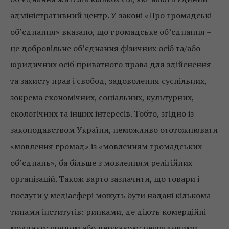
адміністративний центр. У законі «Про громадські
об’єднання» вказано, що громадське об’єднання –
це добровільне об’єднання фізичних осіб та/або
юридичних осіб приватного права для здійснення
та захисту прав і свобод, задоволення суспільних,
зокрема економічних, соціальних, культурних,
екологічних та інших інтересів. Тобто, згідно із
законодавством України, неможливо ототожнювати
«мовлення громад» із «мовленням громадських
об’єднань», ба більше з мовленням релігійних
організацій. Також варто зазначити, що товари і
послуги у медіасфері можуть бути надані кількома
типами інститутів: ринками, де діють комерційні
мовники; урядом або державою; неурядовими