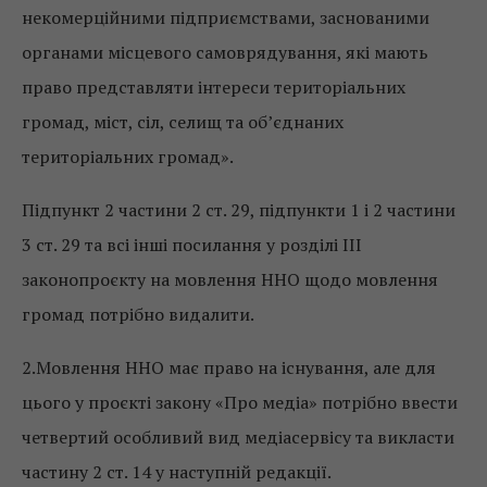
некомерційними підприємствами, заснованими
органами місцевого самоврядування, які мають
право представляти інтереси територіальних
громад, міст, сіл, селищ та об’єднаних
територіальних громад».
Підпункт 2 частини 2 ст. 29, підпункти 1 і 2 частини
3 ст. 29 та всі інші посилання у розділі ІІІ
законопроєкту на мовлення ННО щодо мовлення
громад потрібно видалити.
2.Мовлення ННО має право на існування, але для
цього у проєкті закону «Про медіа» потрібно ввести
четвертий особливий вид медіасервісу та викласти
частину 2 ст. 14 у наступній редакції.