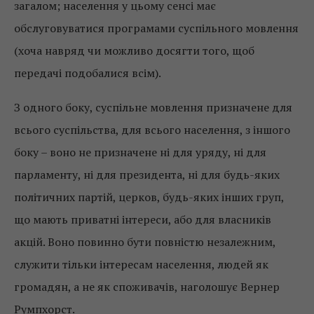
загалом; населення у цьому сенсі має
обслуговуватися програмами суспільного мовлення
(хоча навряд чи можливо досягти того, щоб
передачі подобалися всім).
З одного боку, суспільне мовлення призначене для
всього суспільства, для всього населення, з іншого
боку – воно не призначене ні для уряду, ні для
парламенту, ні для президента, ні для будь-яких
політичних партій, церков, будь-яких інших груп,
що мають приватні інтереси, або для власників
акцій. Воно повинно бути повністю незалежним,
служити тільки інтересам населення, людей як
громадян, а не як споживачів, наголошує Вернер
Румпхорст.