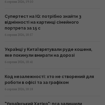
6 серпня 2026, 19:10
повільно, що його доба триває майже 16
днів
18:57 четвер, 06 серпня 2026
Супертест на IQ: потрібно знайти 3
відмінності на картинці сімейного
портрета за 15 с
Захід проігнорував прохання Києва про
6 серпня 2026, 18:57
термінові поставки зенітних ракет, - NYT
18:56 четвер, 06 серпня 2026
Українці у Китаї врятували руде кошеня,
яке покинули вмирати на дорозі
Зустріч із "відьмою" змінила все: зірка 2000-
6 серпня 2026, 18:41
х вперше розкрила, чому зникла зі сцени
18:42 четвер, 06 серпня 2026
Код незалежності: хто не створений для
роботи в офісі та за графіком
Румунія змінює течію Дунаю: для чого вона
6 серпня 2026, 18:18
це робить
18:30 четвер, 06 серпня 2026
"Український Хатіко": пса залишили