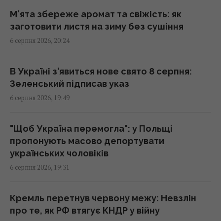
19:54 четвер, 06 серпня 2026
М'ята збереже аромат та свіжість: як
заготовити листя на зиму без сушіння
У Польщі заговорили про можливість
6 серпня 2026, 20:24
перехоплення російських ракет над
Україною, - PAP
19:35 четвер, 06 серпня 2026
В Україні з’явиться нове свято 8 серпня:
Зеленський підписав указ
6 серпня 2026, 19:49
Люди, які народилися в ці місяці,
найвідповідальніші
19:30 четвер, 06 серпня 2026
"Щоб Україна перемогла": у Польщі
пропонують масово депортувати
українських чоловіків
В Україні розподіляти електроенергію
6 серпня 2026, 19:31
будуть по-новому: Шмигаль розкрив деталі
19:22 четвер, 06 серпня 2026
Кремль перетнув червону межу: Невзлін
про те, як РФ втягує КНДР у війну
Супутник Сатурна обертається настільки