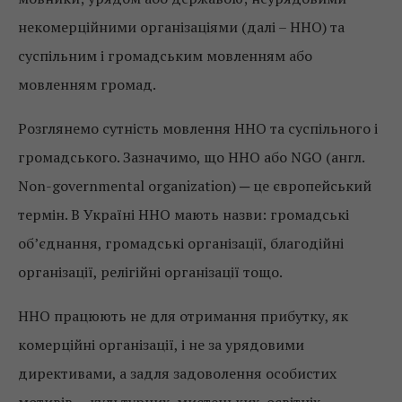
некомерційними організаціями (далі – ННО) та
суспільним і громадським мовленням або
мовленням громад.
Розглянемо сутність мовлення ННО та суспільного і
громадського. Зазначимо, що ННО або NGO (англ.
Non-governmental organization) ─ це європейський
термін. В Україні ННО мають назви: громадські
об’єднання, громадські організації, благодійні
організації, релігійні організації тощо.
ННО працюють не для отримання прибутку, як
комерційні організації, і не за урядовими
директивами, а задля задоволення особистих
мотивів ─ культурних, мистецьких, освітніх,