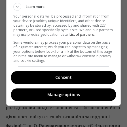
власності. Щодо дискурсу, який виникає при
Learn more
визначенні понять «громадське» або «суспільне» у
Your personal data will be processed and information from
наукових колах, зазначимо: громадське
your device (cookies, unique identifiers, and other device
data) may be stored by, accessed by and shared with 227
(громадянин) – це представлення прав та свобод;
partners, or used specifically by this site. We and our partners
may use precise geolocation data.
List of partners.
суспільне (загальний) – це забезпечення широкого,
Some vendors may process your personal data on the basis
of legitimate interest, which you can object to by managing
рівноправного доступу. Це дві риси одного явища,
your options below. Look for a link at the bottom of this page
or in the site menu to manage or withdraw consent in privacy
яке направлене на забезпечення широкого і
and cookie settings.
рівноправного права доступу до неупередженої та
об’єктивної інформації.
Consent
Питаннями функціонування сучасного суспільного
Manage options
та громадського мовлення або мовлення громад,
ролі держави щодо створення та забезпечення його
діяльності опікуються вітчизняні та закордонні
фахівці. Так,
О. Разуваєва
доводить: «Є тільки один