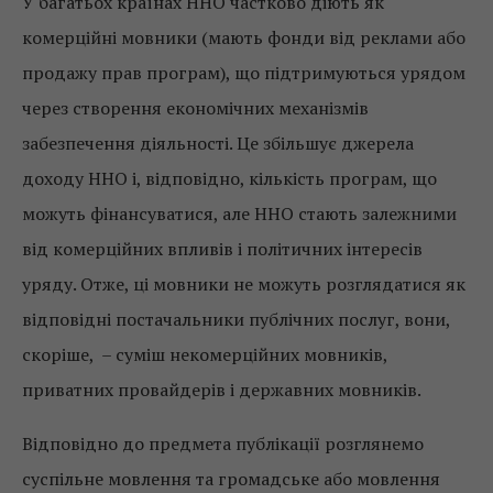
У багатьох країнах ННО частково діють як
комерційні мовники (мають фонди від реклами або
продажу прав програм), що підтримуються урядом
через створення економічних механізмів
забезпечення діяльності. Це збільшує джерела
доходу ННО і, відповідно, кількість програм, що
можуть фінансуватися, але ННО стають залежними
від комерційних впливів і політичних інтересів
уряду. Отже, ці мовники не можуть розглядатися як
відповідні постачальники публічних послуг, вони,
скоріше, – суміш некомерційних мовників,
приватних провайдерів і державних мовників.
Відповідно до предмета публікації розглянемо
суспільне мовлення та громадське або мовлення