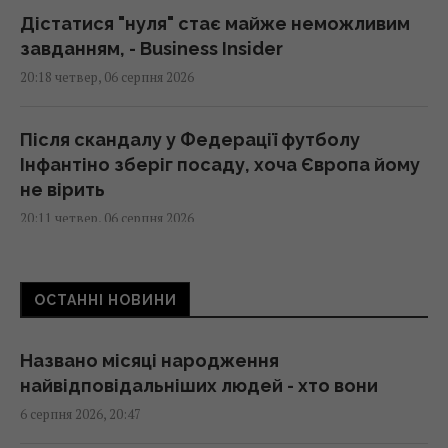
Дістатися "нуля" стає майже неможливим
завданням, - Business Insider
20:18 четвер, 06 серпня 2026
Після скандалу у Федерації футболу
Інфантіно зберіг посаду, хоча Європа йому
не вірить
20:11 четвер, 06 серпня 2026
Нікітюк з однорічним сином вирушила на
ОСТАННІ НОВИНИ
відпочинок у гори та нарвалася на хейт
19:57 четвер, 06 серпня 2026
Названо місяці народження
найвідповідальніших людей - хто вони
Пісня, яка надихає: що каже дата
6 серпня 2026, 20:47
народження