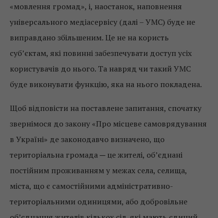
«мовлення громад», і, наостанок, наповнення
універсального медіасервісу (далі – УМС) буде не
виправдано збільшеним. Це не на користь
суб’єктам, які повинні забезпечувати доступ усіх
користувачів до нього. Та навряд чи такий УМС
буде виконувати функцію, яка на нього покладена.
Щоб відповісти на поставлене запитання, спочатку
звернімося до закону «Про місцеве самоврядування
в Україні» де законодавчо визначено, що
територіальна громада ─ це жителі, об’єднані
постійним проживанням у межах села, селища,
міста, що є самостійними адміністративно-
територіальними одиницями, або добровільне
об’єднання жителів кількох сіл, які мають єдиний