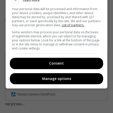
Learn more
Your personal data will be processed and information from
TELEKRITIKA
your device (cookies, unique identifiers, and other device
data) may be stored by, accessed by and shared with 227
partners, or used specifically by this site. We and our partners
may use precise geolocation data.
List of partners.
Some vendors may process your personal data on the basis
of legitimate interest, which you can object to by managing
your options below. Look for a link at the bottom of this page
or in the site menu to manage or withdraw consent in privacy
and cookie settings.
Щотижневий лист з найцікавішим.
Пишемо з любов'ю
!
Consent
Підпишіться ще раз, якщо не отримуєте від нас листи
Manage options
*
Підписатись→
Предоставлено SendPulse
загрузка...