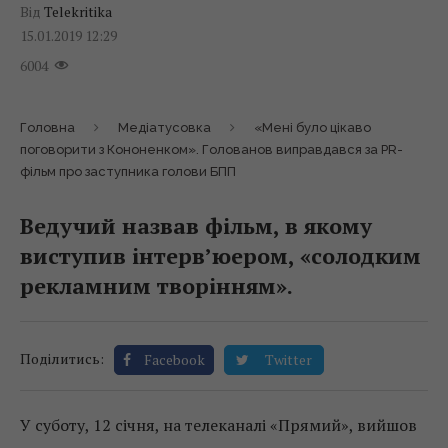
Від
Telekritika
15.01.2019 12:29
6004
Головна
Медіатусовка
«Мені було цікаво
поговорити з Кононенком». Голованов виправдався за PR-
фільм про заступника голови БПП
Ведучий назвав фільм, в якому
виступив інтерв’юером, «солодким
рекламним творінням».
Поділитись:
Facebook
Twitter
У суботу, 12 січня, на телеканалі «Прямий», вийшов