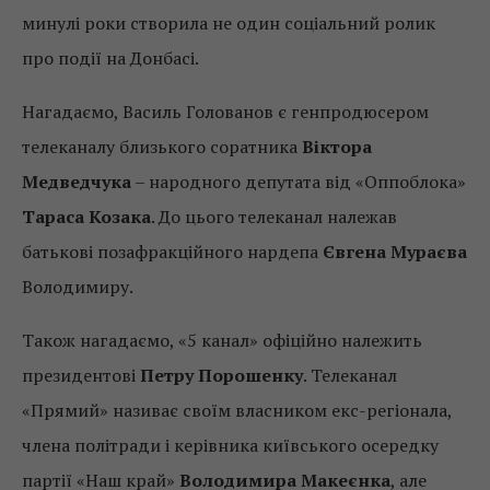
минулі роки створила не один соціальний ролик
про події на Донбасі.
Нагадаємо, Василь Голованов є генпродюсером
телеканалу близького соратника
Віктора
Медведчука
– народного депутата від «Оппоблока»
Тараса Козака
. До цього телеканал належав
батькові позафракційного нардепа
Євгена Мураєва
Володимиру.
Також нагадаємо, «5 канал» офіційно належить
президентові
Петру Порошенку
. Телеканал
«Прямий» називає своїм власником екс-регіонала,
члена політради і керівника київського осередку
партії «Наш край»
Володимира Макеєнка
, але