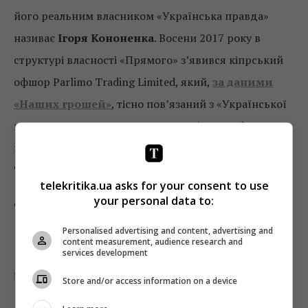
його реальним власником «Українська правда»
називає
Ігоря Кононенка
. Восени 2017 року в
структурі власності «Прямого» з’явився кіпрський
офшор Parlimo Trading Limited, який,
за даними
«Наших грошей»
, тісно пов’язаний з «Української
національної лотереєю», яка перебуває у сфері
впливу народних депутатів від БПП
Олександра
Третьякова і Гліба Загорія
.
telekritika.ua asks for your consent to use
your personal data to:
Фото: скріншот YouTube-каналу «Прямий»
Personalised advertising and content, advertising and
content measurement, audience research and
services development
0
Поділитись:
Facebook
Twitter
Store and/or access information on a device