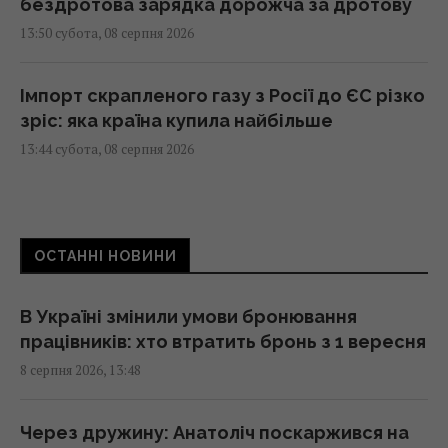
бездротова зарядка дорожча за дротову
13:50 субота, 08 серпня 2026
Імпорт скрапленого газу з Росії до ЄС різко
зріс: яка країна купила найбільше
13:44 субота, 08 серпня 2026
Перший титульний поєдинок Олександра
Хижняка: вечір Usyk 17 Promotions
ОСТАННІ НОВИНИ
ексклюзивно на Київстар ТБ
13:38 субота, 08 серпня 2026
В Україні змінили умови бронювання
працівників: хто втратить бронь з 1 вересня
На один знак Зодіаку ось-ось чекає
8 серпня 2026, 13:48
феєричний камбек після кількох років
випробувань
13:23 субота, 08 серпня 2026
Через дружину: Анатоліч поскаржився на