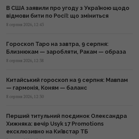
13:00 субота, 08 серпня 2026
В США заявили про угоду з Україною щодо
відмови бити по Росії: що зміниться
8 серпня 2026, 12:43
Цінують за надійність та довговічність:
названо найпопулярнішого автовиробника
у світі
Гороскоп Таро на завтра, 9 серпня:
12:51 субота, 08 серпня 2026
Близнюкам — заробляти, Ракам — образа
8 серпня 2026, 12:38
Ви неправильно заряджаєте смартфон: 6
популярних міфів, які давно розвінчали
Китайський гороскоп на 9 серпня: Мавпам
12:50 субота, 08 серпня 2026
— гармонія, Коням — баланс
8 серпня 2026, 12:30
Усього 6 штук на день: вчені назвали
сухофрукт, який може здивувати своєю
Перший титульний поєдинок Олександра
користю
Хижняка: вечір Usyk 17 Promotions
12:42 субота, 08 серпня 2026
ексклюзивно на Київстар ТБ