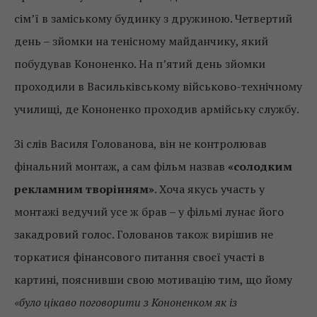
сім’ї в заміському будинку з дружиною. Четвертий
день – зйомки на тенісному майданчику, який
побудував Кононенко. На п’ятий день зйомки
проходили в Васильківському військово-технічному
училищі, де Кононенко проходив армійську службу.
Зі слів Василя Голованова, він не контролював
фінальний монтаж, а сам фільм назвав
«солодким
рекламним творінням»
. Хоча якусь участь у
монтажі ведучий усе ж брав – у фільмі лунає його
закадровий голос. Голованов також вирішив не
торкатися фінансового питання своєї участі в
картині, пояснивши свою мотивацію тим, що йому
«було цікаво поговорити з Кононенком як із