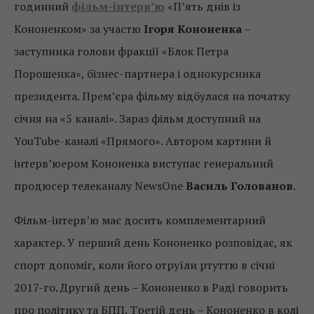
годинний
фільм-інтерв’ю
«П’ять днів із
Кононенком» за участю
Ігоря Кононенка
–
заступника голови фракції «Блок Петра
Порошенка», бізнес-партнера і однокурсника
президента. Прем’єра фільму відбулася на початку
січня на «5 каналі». Зараз фільм доступний на
YouTube-каналі «Прямого». Автором картини й
інтерв’юером Кононенка виступає генеральний
продюсер телеканалу NewsOne
Василь Голованов
.
Фільм-інтерв’ю має досить комплементарний
характер. У перший день Кононенко розповідає, як
спорт допоміг, коли його отруїли ртуттю в січні
2017-го. Другий день – Кононенко в Раді говорить
про політику та БПП. Третій день – Кононенко в колі