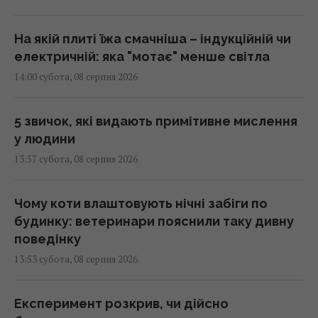
На якій плиті їжа смачніша – індукційній чи
електричній: яка "мотає" менше світла
14:00 субота, 08 серпня 2026
5 звичок, які видають примітивне мислення
у людини
13:57 субота, 08 серпня 2026
Чому коти влаштовують нічні забіги по
будинку: ветеринари пояснили таку дивну
поведінку
13:53 субота, 08 серпня 2026
Експеримент розкрив, чи дійсно