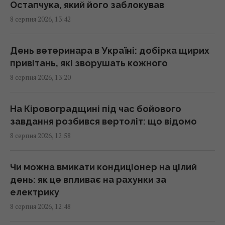
Остапчука, який його заблокував
8 серпня 2026, 13:42
Армія США витратить $400 млн на лазерні
системи проти дронів
13:13 субота, 08 серпня 2026
День ветеринара в Україні: добірка щирих
привітань, які зворушать кожного
8 серпня 2026, 13:20
Нові рішення Нацбанку дозволять бізнесу
залучати більше кредитів: Пишний розкрив
деталі
На Кіровоградщині під час бойового
13:12 субота, 08 серпня 2026
завдання розбився вертоліт: що відомо
8 серпня 2026, 12:58
Денисенко зізналася, чому насправді
поспішає вийти заміж
Чи можна вмикати кондиціонер на цілий
13:06 субота, 08 серпня 2026
день: як це впливає на рахунки за
електрику
8 серпня 2026, 12:48
Обробка вхідних дверей оцтом: досвідчені
господині розповіли, для чого це потрібно