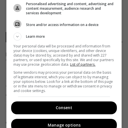
Personalised advertising and content, advertising and
content measurement, audience research and
services development
Store and/or access information on a device
Learn more
НОВИНИ УКРАЇНИ І СВІТУ
Your personal data will be processed and information from
your device (cookies, unique identifiers, and other device
Після аномальної спеки негода накриє усю
data) may be stored by, accessed by and shared with 227
partners, or used specifically by this site. We and our partners
Україну: оголошено І рівень небезпеки
may use precise geolocation data.
List of partners.
14:29 п'ятниця, 07 серпня 2026
Some vendors may process your personal data on the basis
of legitimate interest, which you can object to by managing
your options below. Look for a link at the bottom of this page
or in the site menu to manage or withdraw consent in privacy
Тест зі склянкою допоможе перевірити, чи
and cookie settings.
справно працюють ваші пластикові вікна
14:25 п'ятниця, 07 серпня 2026
Consent
Дрони вже пів доби атакують Крим: у Ялті
Manage options
зафіксована пожежа в районі порту