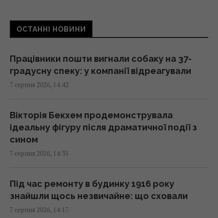
доїхати
14:14 п'ятниця, 07 серпня 2026
ОСТАННІ НОВИНИ
Козли-зрадники допомогли знищити своїх
Працівники пошти вигнали собаку на 37-
родичів на цілому архіпелазі
градусну спеку: у компанії відреагували
14:10 п'ятниця, 07 серпня 2026
7 серпня 2026, 14:42
Чоловік врятував спраглого лелеку під час
Вікторія Бекхем продемонструвала
40-градусної спеки: зворушливе відео
ідеальну фігуру після драматичної події з
14:00 п'ятниця, 07 серпня 2026
сином
7 серпня 2026, 14:35
Навіщо залишати серветку на підлозі:
простий трюк для кухні
Під час ремонту в будинку 1916 року
13:54 п'ятниця, 07 серпня 2026
знайшли щось незвичайне: що сховали
7 серпня 2026, 14:17