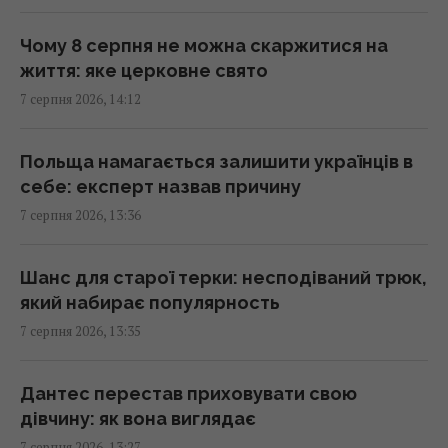
В Україні стрімко дорожчає оренда: Київ
серед лідерів
Чому 8 серпня не можна скаржитися на
13:51 п'ятниця, 07 серпня 2026
життя: яке церковне свято
7 серпня 2026, 14:12
Люди постійно перебивають інших не
через грубість: причини набагато глибші
Польща намагається залишити українців в
13:31 п'ятниця, 07 серпня 2026
себе: експерт назвав причину
7 серпня 2026, 13:36
Не Galaxy і не Pixel: експерти назвали
найнадійніший смартфон 2026 року
Шанс для старої терки: несподіваний трюк,
13:30 п'ятниця, 07 серпня 2026
який набирає популярность
7 серпня 2026, 13:35
Згідно з фен-шуй, ці помилки в спальні
заважають відпочинку: як покращити сон
Дантес перестав приховувати свою
13:30 п'ятниця, 07 серпня 2026
дівчину: як вона виглядає
7 серпня 2026, 13:27