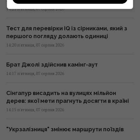
14:25 п'ятниця, 07 серпня 2026
Тест для перевірки IQ із сірниками, який з
першого погляду долають одиниці
14:20 п'ятниця, 07 серпня 2026
Брат Джолі здійснив камінг-аут
14:17 п'ятниця, 07 серпня 2026
Сінгапур висадить на вулицях мільйон
дерев: якої мети прагнуть досягти в країні
14:15 п'ятниця, 07 серпня 2026
"Укрзалізниця" змінює маршрути поїздів
через безпекову ситуацію: як тепер