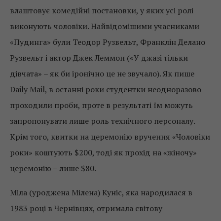
влаштовує комедійні постановки, у яких усі ролі
виконують чоловіки. Найвідомішими учасниками
«Пудинга» були Теодор Рузвельт, Франклін Делано
Рузвельт і актор Джек Леммон («У джазі тільки
дівчата» – як би іронічно це не звучало). Як пише
Daily Mail, в останні роки студентки неодноразово
проходили проби, проте в результаті їм можуть
запропонувати лише роль технічного персоналу.
Крім того, квитки на церемонію вручення «Чоловіки
роки» коштують $200, тоді як прохід на «жіночу»
церемонію – лише $80.
Міла (уроджена Мілена) Куніс, яка народилася в
1983 році в Чернівцях, отримала світову