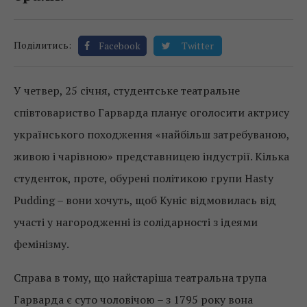
Поділитись:
Facebook
Twitter
У четвер, 25 січня, студентське театральне
співтовариство Гарварда планує оголосити актрису
українського походження «найбільш затребуваною,
живою і чарівною» представницею індустрії. Кілька
студенток, проте, обурені політикою групи Hasty
Pudding – вони хочуть, щоб Куніс відмовилась від
участі у нагородженні із солідарності з ідеями
фемінізму.
Справа в тому, що найстаріша театральна трупа
Гарварда є суто чоловічою – з 1795 року вона