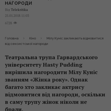
НАГОРОДИ
Від
Telekritika
25.01.2018 11:03
6728
Головна
Кіно
Мілу Куніс закликають відмовитися
від сексистської нагороди
Театральна трупа Гарвардського
університету Hasty Pudding
вирішила нагородити Мілу Куніс
званням «Жінка року». Однак
багато хто закликає актрису
відмовитися від нагороди, оскільки
в саму трупу жінок ніколи не
брали.