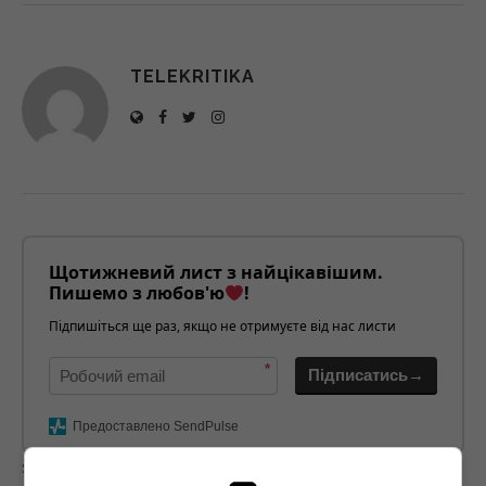
TELEKRITIKA
Щотижневий лист з найцікавішим.
Пишемо з любов'ю
!
Підпишіться ще раз, якщо не отримуєте від нас листи
*
Підписатись→
Предоставлено SendPulse
загрузка...