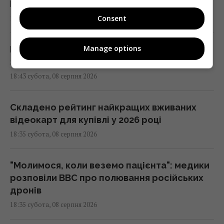
Bloomberg
Consent
19:00 субота, 08 серпня 2026
Manage options
Песимізм повернувся в Україну: аналітик
застеріг від помилкового погляду на війну
18:43 субота, 08 серпня 2026
Складено рейтинг найкращих вживаних
відеокарт для купівлі у 2026 році
18:35 субота, 08 серпня 2026
"Молимося, коли веземо пацієнта": медики
розповіли BBC про полювання російських
дронів
18:35 субота, 08 серпня 2026