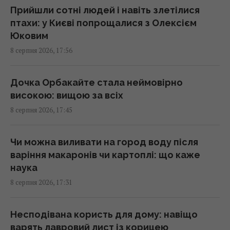
краще мовчати цього дня
Прийшли сотні людей і навіть злетілися
17:10 субота, 08 серпня 2026
птахи: у Києві попрощалися з Олексієм
Юковим
8 серпня 2026, 17:56
Гороскоп на 9 серпня: Овнам –
прислухатися, Рибам – відпустити минуле
17:00 субота, 08 серпня 2026
Дочка Орбакайте стала неймовірно
високою: вищою за всіх
8 серпня 2026, 17:45
Смачний печений перець на зиму: секрет
маринаду для ідеальної заготівлі
16:55 субота, 08 серпня 2026
Чи можна виливати на город воду після
варіння макаронів чи картоплі: що каже
наука
До 2030 року в Україні стане на третину
8 серпня 2026, 17:31
менше першокласників: експертка
розповіла про ризики
16:46 субота, 08 серпня 2026
Несподівана користь для дому: навіщо
варять лавровий лист із корицею