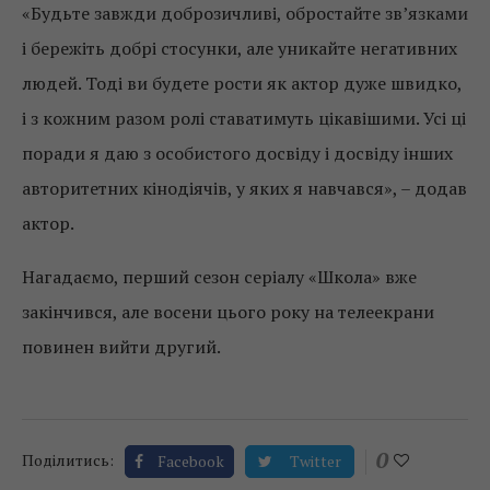
«Будьте завжди доброзичливі, обростайте зв’язками
і бережіть добрі стосунки, але уникайте негативних
людей. Тоді ви будете рости як актор дуже швидко,
і з кожним разом ролі ставатимуть цікавішими. Усі ці
поради я даю з особистого досвіду і досвіду інших
авторитетних кінодіячів, у яких я навчався», – додав
актор.
Нагадаємо, перший сезон серіалу «Школа» вже
закінчився, але восени цього року на телеекрани
повинен вийти другий.
0
Поділитись:
Facebook
Twitter