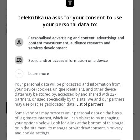
Попередня стаття
telekritika.ua asks for your consent to use
your personal data to:
ОЦІНЮЄМО НОВІ СЕРІАЛИ ПРО ПІДЛІТКІВ ЗА
ШКАЛОЮ ГАЙ ГЕРМАНІКИ
Personalised advertising and content, advertising and
Наступна стаття
content measurement, audience research and
services development
ЕММА ВОТСОН ЗГАНЬБИЛАСЯ І СПРОБУВАЛА
ВИЙТИ З СИТУАЦІЇ З ГУМОРОМ
Store and/or access information on a device
Learn more
Your personal data will be processed and information from
your device (cookies, unique identifiers, and other device
data) may be stored by, accessed by and shared with 227
partners, or used specifically by this site. We and our partners
may use precise geolocation data.
List of partners.
НОВИНИ УКРАЇНИ І СВІТУ
Some vendors may process your personal data on the basis
of legitimate interest, which you can object to by managing
your options below. Look for a link at the bottom of this page
Туреччина закрила Чорне море для суден,
or in the site menu to manage or withdraw consent in privacy
and cookie settings.
що прямували до Росії та України, -