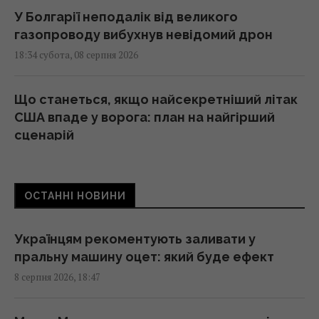
У Болгарії неподалік від великого
газопроводу вибухнув невідомий дрон
18:34 субота, 08 серпня 2026
Що станеться, якщо найсекретніший літак
США впаде у ворога: план на найгірший
сценарій
18:21 субота, 08 серпня 2026
ОСТАННІ НОВИНИ
Гороскоп на 9 серпня за картами Таро:
Скорпіонам – втома, Стрільцям – зрада
18:00 субота, 08 серпня 2026
Українцям рекоментують заливати у
пральну машину оцет: який буде ефект
8 серпня 2026, 18:47
Норвезькі військові навчають ЗСУ "духу
вікінгів" для виживання на фронті, - BI