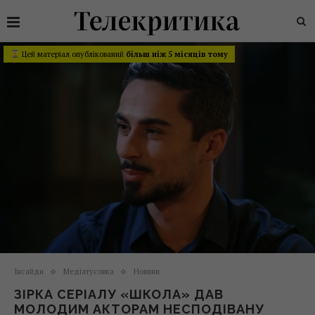
Цей матеріал опублікований
більш ніж 5 місяців тому
Інсайди
Медіатусовка
Новини
ЗІРКА СЕРІАЛУ «ШКОЛА» ДАВ
МОЛОДИМ АКТОРАМ НЕСПОДІВАНУ