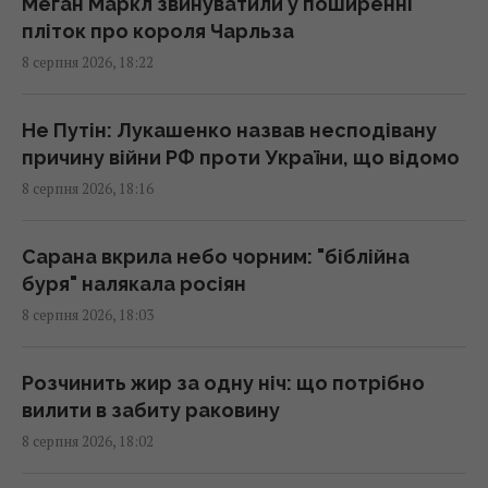
17:38 субота, 08 серпня 2026
Меган Маркл звинуватили у поширенні
пліток про короля Чарльза
8 серпня 2026, 18:22
Один трагічний випадок змусив чоловіка
схуднути на 25 кг за пів року, - The Mirror
17:26 субота, 08 серпня 2026
Не Путін: Лукашенко назвав несподівану
причину війни РФ проти України, що відомо
8 серпня 2026, 18:16
Вівці та віслюк врятували сонячну
електростанцію у США: їм доручили
особливе завдання
Сарана вкрила небо чорним: "біблійна
17:16 субота, 08 серпня 2026
буря" налякала росіян
8 серпня 2026, 18:03
Україна ніколи не випускатиме ракети до
Patriot: експерт назвав причини
Розчинить жир за одну ніч: що потрібно
17:13 субота, 08 серпня 2026
вилити в забиту раковину
8 серпня 2026, 18:02
9 серпня: церковне свято сьогодні, про що