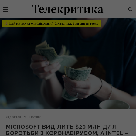
Цей матеріал опублікований
більш ніж 5 місяців тому
Діджитал
Новини
MICROSOFT ВИДІЛИТЬ $20 МЛН ДЛЯ
БОРОТЬБИ З КОРОНАВІРУСОМ, А INTEL –