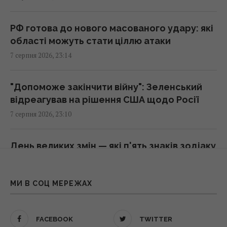
секрет
23:07 п'ятниця, 07 серпня 2026
РФ готова до нового масованого удару: які
області можуть стати ціллю атаки
Над ремонтною базою систем Patriot у
7 серпня 2026, 23:14
Німеччині літали підозрілі дрони, -ЗМІ
22:33 п'ятниця, 07 серпня 2026
"Допоможе закінчити війну": Зеленський
відреагував на рішення США щодо Росії
У сумнозвісних Boeing-737 виявили ще одну
7 серпня 2026, 23:10
проблему
22:31 п'ятниця, 07 серпня 2026
День великих змін — які п'ять знаків зодіаку
стануть щасливчиками
Росія нарешті повертає свій ядерний
7 серпня 2026, 23:01
крейсер за $5 млрд, але є проблема
МИ В СОЦ МЕРЕЖАХ
22:12 п'ятниця, 07 серпня 2026
Період невдач трьох знаків зодіаку добігає
кінця - на кого чекає прорив
FACEBOOK
TWITTER