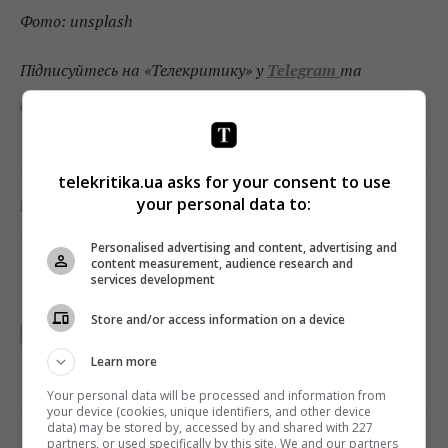
Фото: unsplash
Підписуйтесь на «Телекритику» у
Telegram
та
Facebook
!
telekritika.ua asks for your consent to use
0
your personal data to:
Поділитись:
Facebook
Twitter
Personalised advertising and content, advertising and
content measurement, audience research and
services development
TELEKRITIKA
Store and/or access information on a device
Learn more
Your personal data will be processed and information from
your device (cookies, unique identifiers, and other device
data) may be stored by, accessed by and shared with 227
partners, or used specifically by this site. We and our partners