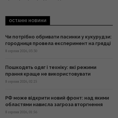
01:15 субота, 08 серпня 2026
ОСТАННІ НОВИНИ
Росія просуває іноземним замовникам нову
ракету для Су-57, - ЗМІ
00:32 субота, 08 серпня 2026
Чи потрібно обривати пасинки у кукурудзи:
городниця провела експеримент на грядці
8 серпня 2026, 03:30
Старий монітор ще рано викидати: як
використати його повторно з користю
00:05 субота, 08 серпня 2026
Пошкодять одяг і техніку: які режими
прання краще не використовувати
8 серпня 2026, 02:25
Вчені знайшли молоток зі слонової кістки
віком 500 000 років: про що він свідчить
23:58 п'ятниця, 07 серпня 2026
РФ може відкрити новий фронт: над якими
областями нависла загроза вторгнення
8 серпня 2026, 01:56
Зеленський відреагував на ухвалення