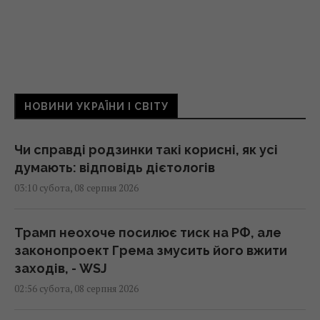
НОВИНИ УКРАЇНИ І СВІТУ
Чи справді родзинки такі корисні, як усі
думають: відповідь дієтологів
03:10 субота, 08 серпня 2026
Трамп неохоче посилює тиск на РФ, але
законопроект Грема змусить його вжити
заходів, - WSJ
02:56 субота, 08 серпня 2026