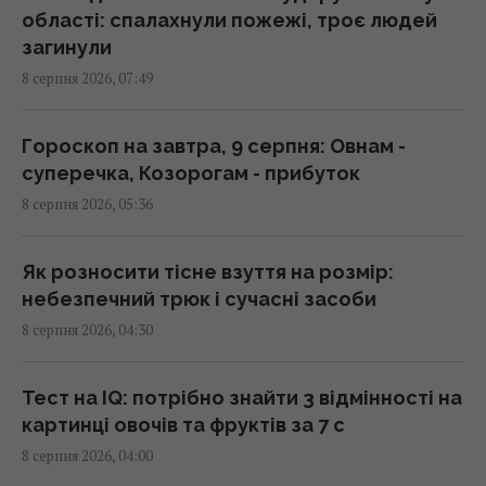
ППО, не залишаючи шансу на реакцію, -
області: спалахнули пожежі, троє людей
CNN
загинули
08:30 субота, 08 серпня 2026
8 серпня 2026, 07:49
Зі стиглих груш печу пиріг - виходить
Гороскоп на завтра, 9 серпня: Овнам -
просто смакота: рецепт із гарбузовим
суперечка, Козорогам - прибуток
насінням
8 серпня 2026, 05:36
08:30 субота, 08 серпня 2026
Як розносити тісне взуття на розмір:
День Незалежності 2026: 24 серпня -
небезпечний трюк і сучасні засоби
робочий день чи вихідний
8 серпня 2026, 04:30
08:30 субота, 08 серпня 2026
Тест на IQ: потрібно знайти 3 відмінності на
Гороскоп на 8 серпня за картами Таро:
картинці овочів та фруктів за 7 с
Дівам - суперечки, Ракам - емоції
8 серпня 2026, 04:00
08:20 субота, 08 серпня 2026