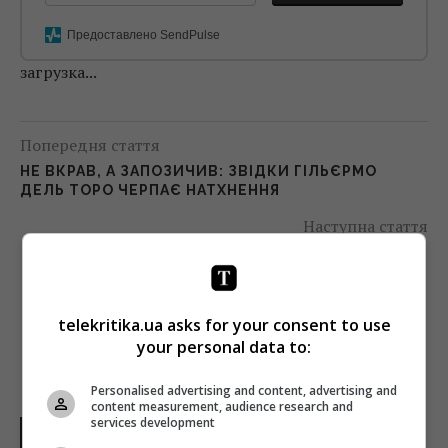
Предоставлено SendPulse
загрузка...
Попередня стаття
НЕ ВКРАВ, А ЗАПОЗИЧИВ: ЗВІДКИ ГІЛЬЄРМО
ДЕЛЬ ТОРО ЧЕРПАЄ НАТХНЕННЯ
Наступна стаття
НОВИЙ СЕРІАЛ NETFLIX СТАНЕ КОНКУРЕНТОМ
«АМЕРИКАНСЬКОЇ ІСТОРІЇ ЖАХУ»
telekritika.ua asks for your consent to use
your personal data to:
Personalised advertising and content, advertising and
content measurement, audience research and
services development
НОВИНИ УКРАЇНИ І СВІТУ