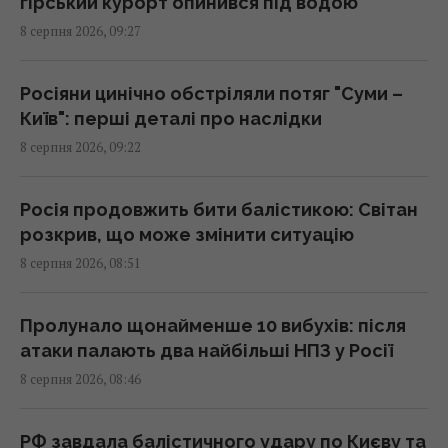
гірський курорт опинився під водою
8 серпня 2026, 09:27
"Сміливо і мужньо": ЗМІ розкрили, хто
врятував український літак від дрона в
Лейпцигу
Росіяни цинічно обстріляли потяг "Суми –
08:59 субота, 08 серпня 2026
Київ": перші деталі про наслідки
8 серпня 2026, 09:22
Що не слід робити після вечері:
гастроентерологи назвали три поради для
Росія продовжить бити балістикою: Світан
здорового травлення
розкрив, що може змінити ситуацію
08:58 субота, 08 серпня 2026
8 серпня 2026, 08:51
Вийшов трейлер нового римейку "Афери
Пролунало щонайменше 10 вибухів: після
Томаса Крауна" від Майкла Б. Джордана
атаки палають два найбільші НПЗ у Росії
08:34 субота, 08 серпня 2026
8 серпня 2026, 08:46
Росія знайшла слабке місце української
РФ завдала балістичного удару по Києву та