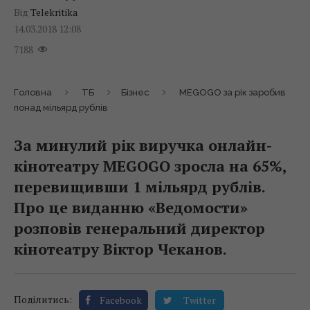
Від
Telekritika
14.03.2018 12:08
7188
Головна
ТБ
Бізнес
MEGOGO за рік заробив
понад мільярд рублів
За минулий рік виручка онлайн-
кінотеатру MEGOGO зросла на 65%,
перевищивши 1 мільярд рублів.
Про це виданню «Ведомости»
розповів генеральний директор
кінотеатру Віктор Чеканов.
Поділитись:
Facebook
Twitter