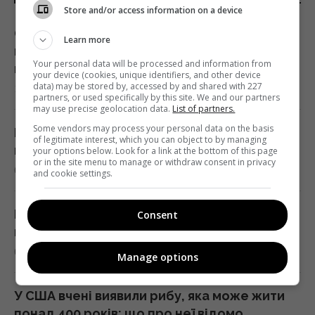
Store and/or access information on a device
Європу накрила нова хвиля спеки: яким
Learn more
курортам загрожують лісові пожежі та
Your personal data will be processed and information from
небезпека
your device (cookies, unique identifiers, and other device
data) may be stored by, accessed by and shared with 227
10:08 субота, 08 серпня 2026
partners, or used specifically by this site. We and our partners
may use precise geolocation data.
List of partners.
Some vendors may process your personal data on the basis
Розвідка США пов’язує з Росією дрон з
of legitimate interest, which you can object to by managing
вибухівкою в аеропорту Лейпцига, - WSJ
your options below. Look for a link at the bottom of this page
or in the site menu to manage or withdraw consent in privacy
09:59 субота, 08 серпня 2026
and cookie settings.
Поварів запитали, як готувати лосося, і всі
Consent
вони відповіли однаково
09:55 субота, 08 серпня 2026
Manage options
У США вчені виявили рибу, яка може жити
понад 400 років: що про неї відомо