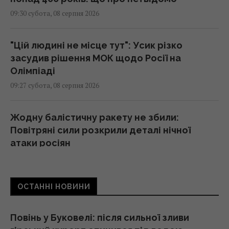
09:30 субота, 08 серпня 2026
"Цій людині не місце тут": Усик різко
засудив рішення МОК щодо Росії на
Олімпіаді
09:27 субота, 08 серпня 2026
Жодну балістичну ракету не збили:
Повітряні сили розкрили деталі нічної
атаки росіян
09:26 субота, 08 серпня 2026
ОСТАННІ НОВИНИ
Що придумати замість дверей у кімнату: 4
оригінальні та недорогі рішення
09:25 субота, 08 серпня 2026
Повінь у Буковелі: після сильної зливи