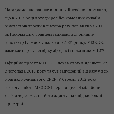
Нагадаємо, що раніше видання Ruvod повідомляло,
що в 2017 році доходи російськомовних онлайн-
кінотеатрів зросли в півтора разу порівняно з 2016-
м. Найбільшим гравцем залишається онлайн-
кінотеатр Ivi – йому належить 35% ринку. MEGOGO
замикає першу четвірку лідерів із показником 12%.
Офіційно проект MEGOGO почав свою діяльність 22
листопада 2011 року та був запущений відразу у всіх
країнах колишнього СРСР. У березні 2012 року
відвідуваність MEGOGO перевищила 4 мільйони
осіб, а через місяць його адаптували під мобільні
пристрої.