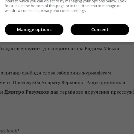
и слова негайно провести засідання і скасувати ганебне т
interest, which you can object to by managing your options below. Look
for a link at the bottom of this page or in the site menu to manage or
ення акредитації редакцій українських ЗМІ.
withdraw consent in privacy and cookie settings.
 обурення перешкоджанням діяльності ЗМІ та їхній
Manage options
Consent
інформацію, доєднатися до публічного протесту».
обхідно звернутися до координатора Вадима Міська:
 з питань свободи слова заборонив журналістам
ламент. Пресслужба Апарату Верховної Ради припинила
ди
Дмитро Разумков
дав термінове доручення пресслужб
acebook
!