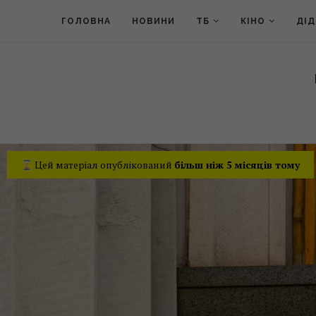
ГОЛОВНА
НОВИНИ
ТБ
КІНО
ДІ
Цей матеріал опублікований
більш ніж 5 місяців тому