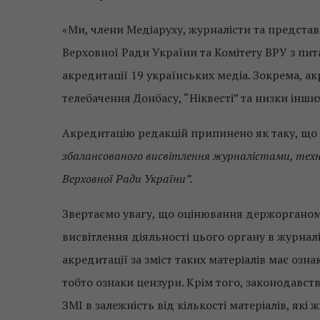
«Ми, члени Медіаруху, журналісти та предста
Верховної Ради України та Комітету ВРУ з пит
акредитації 19 українських медіа. Зокрема, а
телебачення Донбасу, “Ніквесті” та низки інши
Акредитацію редакцій припинено як таку, що н
збалансованого висвітлення журналістами, техні
Верховної Ради України”.
Звертаємо увагу, що оцінювання держорганом “
висвітлення діяльності цього органу в журналі
акредитації за зміст таких матеріалів має оз
тобто ознаки цензури. Крім того, законодавст
ЗМІ в залежність від кількості матеріалів, як