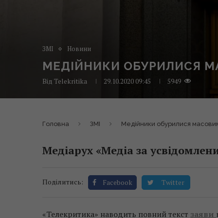
ЗМІ
Новини
МЕДІЙНИКИ ОБУРИЛИСЯ МА
Від
Telekritika
29.10.2020 09:45
5949
Головна
ЗМІ
Медійники обурилися масовим 
Медіарух «Медіа за усвідомлени
Поділитись:
Facebook
Twitter
«Телекритика» наводить повний текст
заяви