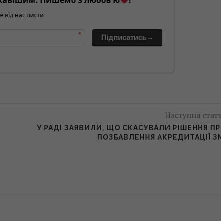
кавішим. Пишемо з любов'ю
!
е від нас листи
*
Підписатись→
Наступна стат
У РАДІ ЗАЯВИЛИ, ЩО СКАСУВАЛИ РІШЕННЯ П
ПОЗБАВЛЕННЯ АКРЕДИТАЦІЇ З