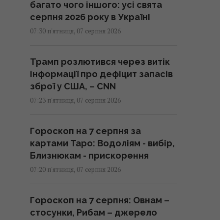
багато чого іншого: усі свята
серпня 2026 року в Україні
07:30 п'ятниця, 07 серпня 2026
Трамп розлютився через витік
інформації про дефіцит запасів
зброї у США, – CNN
07:23 п'ятниця, 07 серпня 2026
Гороскоп на 7 серпня за
картами Таро: Водоліям - вибір,
Близнюкам - прискорення
07:20 п'ятниця, 07 серпня 2026
Гороскоп на 7 серпня: Овнам –
стосунки, Рибам – джерело