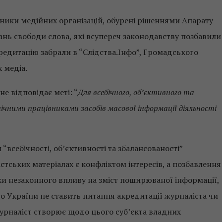
вники медійних організацій, обурені рішеннями Апарату
ань свободи слова, які всупереч законодавству позбавили
кредитацію забрали в “Слідства.Інфо”, Громадського
х медіа.
е відповідає меті: “
Для всебічного, об’єктивного та
чними працівниками засобів масової інформації діяльності
всебічності, об’єктивності та збалансованості”
стських матеріалах є конфліктом інтересів, а позбавлення
наки незаконного впливу на зміст поширюваної інформації,
во України не ставить питання акредитації журналіста чи
і журналіст створює щодо цього суб’єкта владних