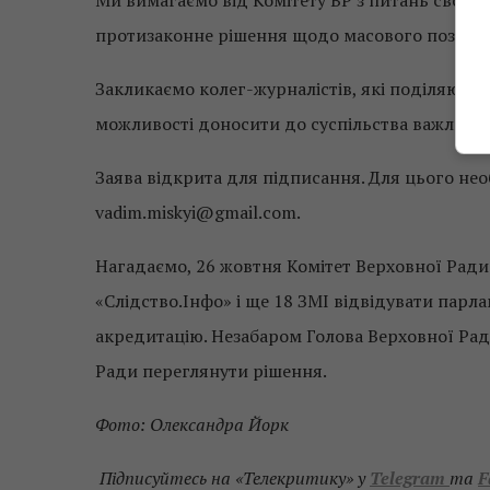
Ми вимагаємо від Комітету ВР з питань свобод
протизаконне рішення щодо масового позбавл
Закликаємо колег-журналістів, які поділяють
можливості доносити до суспільства важливу 
Заява відкрита для підписання. Для цього не
vadim.miskyi@gmail.com.
Нагадаємо, 26 жовтня Комітет Верховної Ради
«Слідство.Інфо» і ще 18 ЗМІ відвідувати пар
акредитацію. Незабаром Голова Верховної Ра
Ради переглянути рішення.
Фото: Олександра Йорк
Підписуйтесь на «Телекритику» у
Telegram
та
F