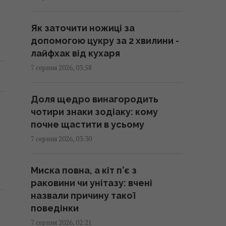
вивітрився, перелому у війні
нема, - німецький оглядач
Як заточити ножиці за
05:25 п'ятниця, 07 серпня 2026
допомогою цукру за 2 хвилини -
лайфхак від кухаря
Удари Росії по кораблях у
7 серпня 2026, 03:58
Чорному морі: у FP розкрили
наслідки
Доля щедро винагородить
04:37 п'ятниця, 07 серпня 2026
чотири знаки зодіаку: кому
почне щастити в усьому
214 мільйонів років тому
7 серпня 2026, 03:30
астероїд залишив у Канаді
"око", видиме з космосу
Миска повна, а кіт п’є з
04:31 п'ятниця, 07 серпня 2026
раковини чи унітазу: вчені
назвали причину такої
У чому полягає користь
поведінки
волоських горіхів для серця,
7 серпня 2026, 02:21