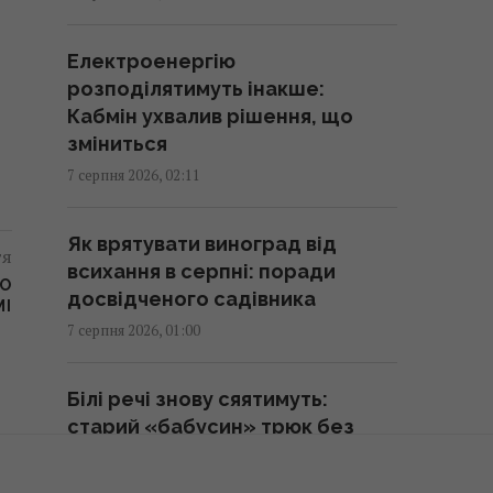
мозку та зміцнення імунітету
03:28 п'ятниця, 07 серпня 2026
Електроенергію
розподілятимуть інакше:
В Генштабі ЗСУ повідомили, на
Кабмін ухвалив рішення, що
яку суму країни НАТО виділять
зміниться
Україні військової допомоги
7 серпня 2026, 02:11
02:52 п'ятниця, 07 серпня 2026
Як врятувати виноград від
тя
Кинджал Тутанхамона виявився
всихання в серпні: поради
РО
викуваним із позаземного
досвідченого садівника
МІ
металу, - археологи
7 серпня 2026, 01:00
02:26 п'ятниця, 07 серпня 2026
Білі речі знову сяятимуть:
США запровадили нові санкції
старий «бабусин» трюк без
проти Куби за співпрацю з
жодної краплі відбілювача
Китаєм та РФ, - Bloomberg
7 серпня 2026, 00:06