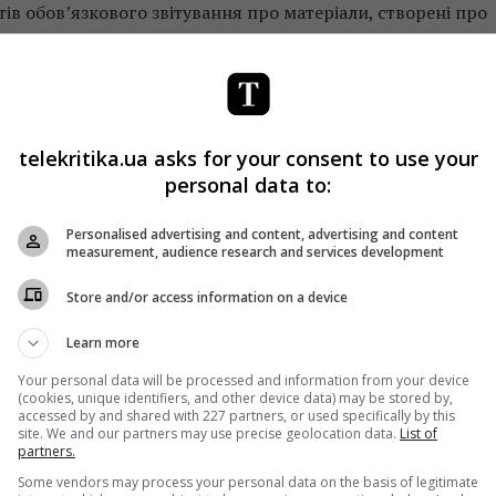
ів обов’язкового звітування про матеріали, створені про
а.
аїни полягає в тому, що акредитації було позбавлено ці
telekritika.ua asks for your consent to use your
personal data to:
Комітету ВР з питань свободи слова та в діях пресслужби
итації.
Personalised advertising and content, advertising and content
measurement, audience research and services development
нути до дисциплінарної відповідальності працівників
Store and/or access information on a device
льно оформили таке рішення щодо акредитації.
Learn more
ити кримінальне провадження за статтею 171
Your personal data will be processed and information from your device
(cookies, unique identifiers, and other device data) may be stored by,
валення такого рішення про акредитацію, оскільки воно
accessed by and shared with 227 partners, or used specifically by this
site. We and our partners may use precise geolocation data.
List of
сті журналістів.
partners.
Some vendors may process your personal data on the basis of legitimate