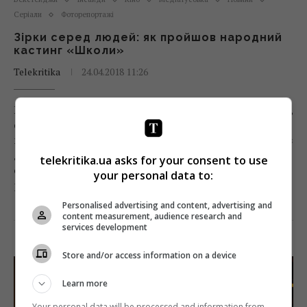
Серіали
Фоторепортажі
Зірки серед людей: як пройшов народний
кастинг «Школи»
Telekritika
24.04.2018 11:26
Після того як «Школа» буквально підірвала телеефір,
сьогодні стати актором цього серіалу мріє, напевно,
кожен школяр. У нинішні вихідні 77 блогерів разом з
дітьми українських зірок наблизилися на крок до
telekritika.ua asks for your consent to use
своєї мрії – взяли участь в народному кастингу на
your personal data to:
роль у продовженні «Школи».
Personalised advertising and content, advertising and
content measurement, audience research and
Поділитись:
Facebook
Twitter
services development
Store and/or access information on a device
Learn more
Your personal data will be processed and information from