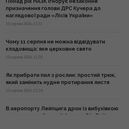
Понад рік НАЗК ігнорує незаконне
призначення голови ДРС Кучера до
Режим польоту виявився марним: як
наглядової ради «Лісів України»
насправді прискорити зарядку смартфона
10 серпня 2026, 12:51
13:55 понеділок, 10 серпня 2026
Чому 11 серпня не можна відвідувати
Toyota не змогла конкурувати з
кладовища: яке церковне свято
китайськими автогігантами: японці змінили
10 серпня 2026, 12:50
стратегію
13:50 понеділок, 10 серпня 2026
Як прибрати пил з рослин: простий трюк,
який замінить нудне протирання листя
Книгу повернули до бібліотеки через 150
10 серпня 2026, 12:24
років: сума штрафу виявилася
астрономічною
13:49 понеділок, 10 серпня 2026
В аеропорту Лейпцига дрон із вибухівкою
атакував український Ан-124 - Die Zeit
10 серпня 2026, 11:49
РФ хоче відновити механізовані штурми на