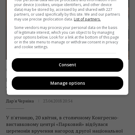
your device (cookies, unique identifiers, and other device
data) may be stored by, accessed by and shared with 227
partners, or used specifically by this site. We and our partners
may use precise geolocation data.
List of partners.
Some vendors may process your personal data on the basis
of legitimate interest, which you can object to by managing
your options below. Look for a link at the bottom of this page
or in the site menu to manage or withdraw consent in privacy
and cookie settings.
Consent
Кіно
Медіатусовка
Фоторепортажі
Місце зустрічі змінити не можна: «Дуся»
Manage options
дізналася, як пройшла церемонія
нагородження премією «Золота дзиґа»
Дар'я Черніна
23.04.2018 20:54
У п'ятницю, 20 квітня, в столичному Конгресно-
виставковому центрі «Парковий» відбулася
церемонія вручення нагород другої національної