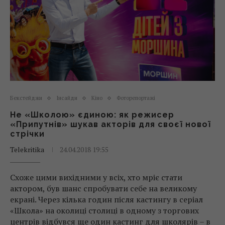
Бекстейджи
Інсайди
Кіно
Фоторепортажі
Не «Школою» єдиною: як режисер
«Припутнів» шукав акторів для своєї нової
стрічки
Telekritika
24.04.2018 19:55
Схоже цими вихідними у всіх, хто мріє стати
актором, був шанс спробувати себе на великому
екрані. Через кілька годин після кастингу в серіал
«Школа» на околиці столиці в одному з торгових
центрів відбувся ще один кастинг для школярів – в