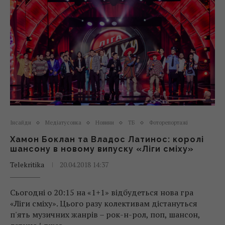
Інсайди
Медіатусовка
Новини
ТБ
Фоторепортажі
Хамон Боклан та Владос Латинос: королі
шансону в новому випуску «Ліги сміху»
Telekritika
20.04.2018 14:37
Сьогодні о 20:15 на «1+1» відбудеться нова гра
«Ліги сміху». Цього разу колективам дістануться
п'ять музичних жанрів – рок-н-рол, поп, шансон,