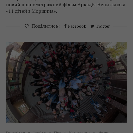
новий повнометражний фільм Аркадія Непиталюка
«11 дітей з Моршина».
Поділитись:
Facebook
Twitter
Бекстейджи
Інсайди
Кіно
Медіатусовка
Новини