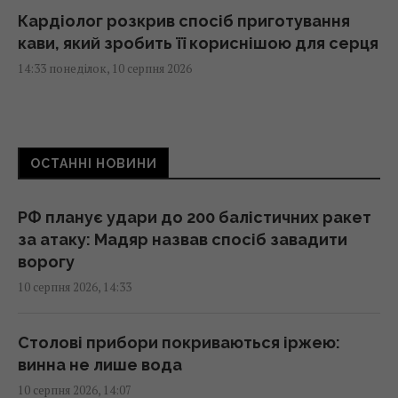
Кардіолог розкрив спосіб приготування
кави, який зробить її кориснішою для серця
14:33 понеділок, 10 серпня 2026
МОН, Музей Гончара та БФ "Коло"
підписали меморандум про розвиток
ОСТАННІ НОВИНИ
українських традицій в школах, - Гнат
Коробко
14:24 понеділок, 10 серпня 2026
РФ планує удари до 200 балістичних ракет
за атаку: Мадяр назвав спосіб завадити
ворогу
Денисенко вперше розповіла подробиці
10 серпня 2026, 14:33
весілля з новим обранцем
14:21 понеділок, 10 серпня 2026
Столові прибори покриваються іржею:
винна не лише вода
Скільки коштуватиме ремонт квартири у
10 серпня 2026, 14:07
2026 році: власники житла розповіли про