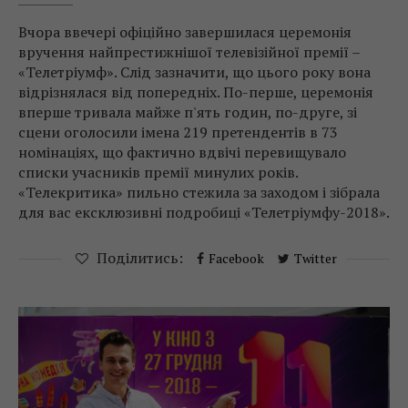
Вчора ввечері офіційно завершилася церемонія
вручення найпрестижнішої телевізійної премії –
«Телетріумф». Слід зазначити, що цього року вона
відрізнялася від попередніх. По-перше, церемонія
вперше тривала майже п'ять годин, по-друге, зі
сцени оголосили імена 219 претендентів в 73
номінаціях, що фактично вдвічі перевищувало
списки учасників премії минулих років.
«Телекритика» пильно стежила за заходом і зібрала
для вас ексклюзивні подробиці «Телетріумфу-2018».
Поділитись:
Facebook
Twitter