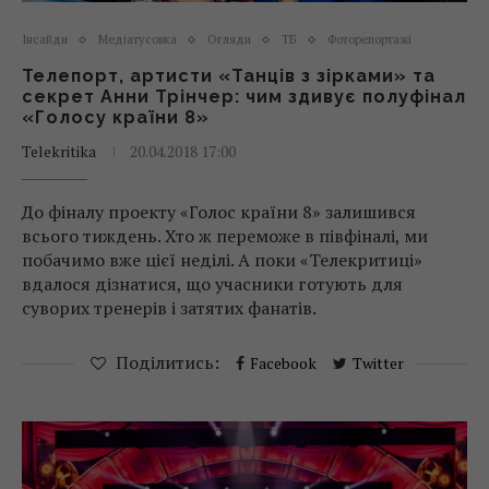
Інсайди
Медіатусовка
Огляди
ТБ
Фоторепортажі
Телепорт, артисти «Танців з зірками» та
секрет Анни Трінчер: чим здивує полуфінал
«Голосу країни 8»
Telekritika
20.04.2018 17:00
До фіналу проекту «Голос країни 8» залишився
всього тиждень. Хто ж переможе в півфіналі, ми
побачимо вже цієї неділі. А поки «Телекритиці»
вдалося дізнатися, що учасники готують для
суворих тренерів і затятих фанатів.
Поділитись:
Facebook
Twitter