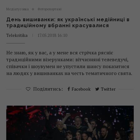
Медіатусовка
Фоторепортажі
День вишиванки: як українські медійниці в
традиційному вбранні красувалися
Telekritika
17.05.2018 16:10
Не знаю, як у вас, а у мене вся стрічка рясніє
традиційними візерунками: вітчизняні телеведучі,
співачки і шоувумен не упустили шансу показатися
на людях у вишиванках на честь тематичного свята.
Поділитись:
Facebook
Twitter