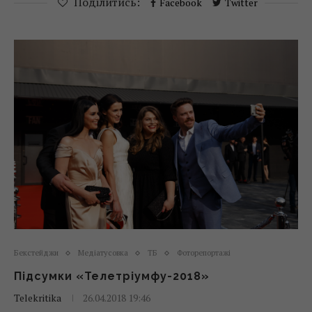
Поділитись:
Facebook
Twitter
Бекстейджи
Медіатусовка
ТБ
Фоторепортажі
Підсумки «Телетріумфу-2018»
Telekritika
26.04.2018 19:46