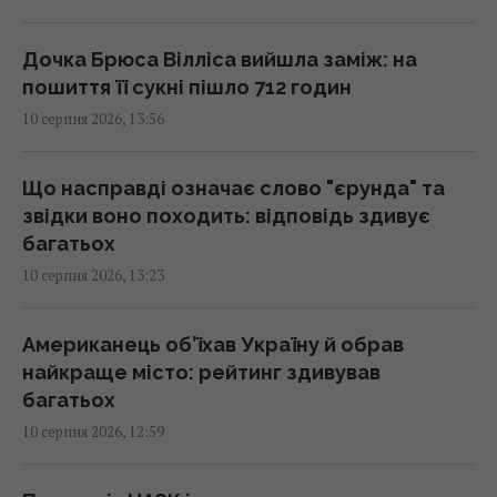
основні витрати
14:18 понеділок, 10 серпня 2026
Дочка Брюса Вілліса вийшла заміж: на
пошиття її сукні пішло 712 годин
10 серпня 2026, 13:56
Росія заблокувала Чорне море: Луценко
сказав, як повинна відповісти Україна
14:12 понеділок, 10 серпня 2026
Що насправді означає слово "єрунда" та
звідки воно походить: відповідь здивує
багатьох
У Болгарії пролунав потужний вибух на
10 серпня 2026, 13:23
заводі боєприпасів: евакуйовано сотні
людей
14:01 понеділок, 10 серпня 2026
Американець об’їхав Україну й обрав
найкраще місто: рейтинг здивував
багатьох
Субсидію можуть забрати через одну
10 серпня 2026, 12:59
покупку: юрист назвав суму
13:57 понеділок, 10 серпня 2026