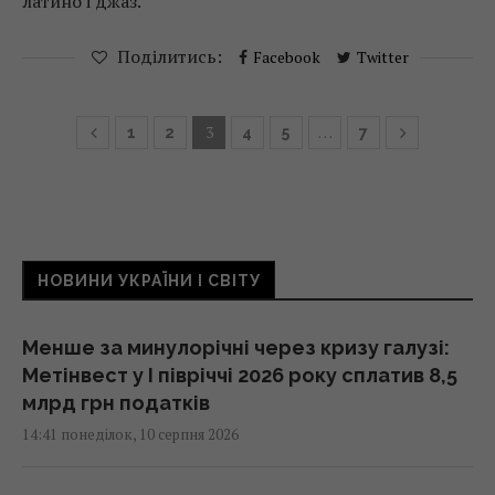
латино і джаз.
Поділитись:
Facebook
Twitter
3
…
1
2
4
5
7
НОВИНИ УКРАЇНИ І СВІТУ
Менше за минулорічні через кризу галузі:
Метінвест у I півріччі 2026 року сплатив 8,5
млрд грн податків
14:41 понеділок, 10 серпня 2026