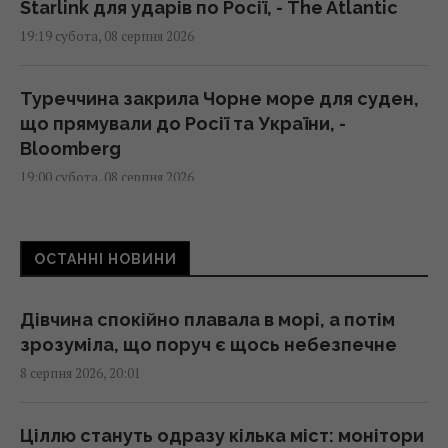
Starlink для ударів по Росії, - The Atlantic
19:19 субота, 08 серпня 2026
Туреччина закрила Чорне море для суден,
що прямували до Росії та України, -
Bloomberg
19:00 субота, 08 серпня 2026
Песимізм повернувся в Україну: аналітик
ОСТАННІ НОВИНИ
застеріг від помилкового погляду на війну
18:43 субота, 08 серпня 2026
Дівчина спокійно плавала в морі, а потім
зрозуміла, що поруч є щось небезпечне
Складено рейтинг найкращих вживаних
8 серпня 2026, 20:01
відеокарт для купівлі у 2026 році
18:35 субота, 08 серпня 2026
Ціллю стануть одразу кілька міст: монітори