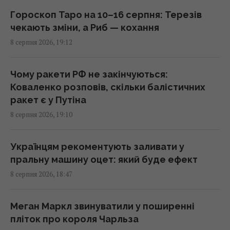
18:00 субота, 08 серпня 2026
Гороскоп Таро на 10–16 серпня: Терезів
чекають зміни, а Риб — кохання
8 серпня 2026, 19:12
Норвезькі військові навчають ЗСУ "духу
вікінгів" для виживання на фронті, - BI
17:38 субота, 08 серпня 2026
Чому ракети РФ не закінчуються:
Коваленко розповів, скільки балістичних
ракет є у Путіна
Один трагічний випадок змусив чоловіка
8 серпня 2026, 19:10
схуднути на 25 кг за пів року, - The Mirror
17:26 субота, 08 серпня 2026
Українцям рекоментують заливати у
пральну машину оцет: який буде ефект
Вівці та віслюк врятували сонячну
8 серпня 2026, 18:47
електростанцію у США: їм доручили
особливе завдання
17:16 субота, 08 серпня 2026
Меган Маркл звинуватили у поширенні
пліток про короля Чарльза