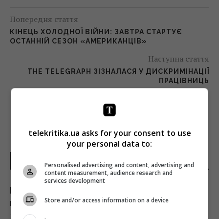
Попередня стаття
КІНЕЦЬ ХОЛОДНОЇ ВІЙНИ: ЗАВТРА СТАРТУЄ
ОСТАННІЙ СЕЗОН «АМЕРИКАНЦІВ»
Наступна стаття
THE TELEGRAPH ЗІЗНАЛАСЯ У ДИСКРИМІНАЦІЇ
ПРАЦІВНИЦЬ
telekritika.ua asks for your consent to use
your personal data to:
НОВИНИ УКРАЇНИ І СВІТУ
Personalised advertising and content, advertising and
content measurement, audience research and
services development
Названо найсильнішу розвідку Європи, і це
Store and/or access information on a device
не ГУР
19:57 субота, 08 серпня 2026