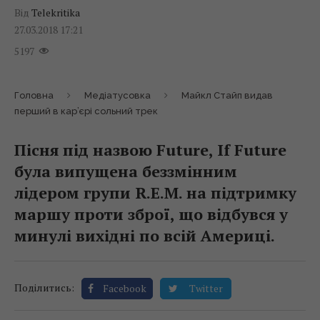
Від
Telekritika
27.03.2018 17:21
5197
Головна
Медіатусовка
Майкл Стайп видав
перший в кар’єрі сольний трек
Пісня під назвою Future, If Future
була випущена беззмінним
лідером групи R.E.M. на підтримку
маршу проти зброї, що відбувся у
минулі вихідні по всій Америці.
Поділитись:
Facebook
Twitter