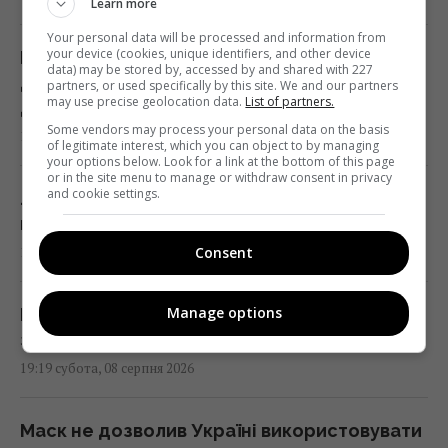
Learn more
Your personal data will be processed and information from
your device (cookies, unique identifiers, and other device
Росіяни похизувалися новим зенітним
data) may be stored by, accessed by and shared with 227
дроном, який здатен розвивати швидкість
partners, or used specifically by this site. We and our partners
may use precise geolocation data.
List of partners.
до 560 км/год
Some vendors may process your personal data on the basis
19:57 субота, 08 серпня 2026
of legitimate interest, which you can object to by managing
your options below. Look for a link at the bottom of this page
or in the site menu to manage or withdraw consent in privacy
and cookie settings.
Люди, які народилися в ці місяці,
найуспішніші
Consent
19:24 субота, 08 серпня 2026
Manage options
В ЄС запропонували нову схему конфіскації
заморожених активів РФ, - FAZ
19:19 субота, 08 серпня 2026
Маск не дозволив Україні використовувати