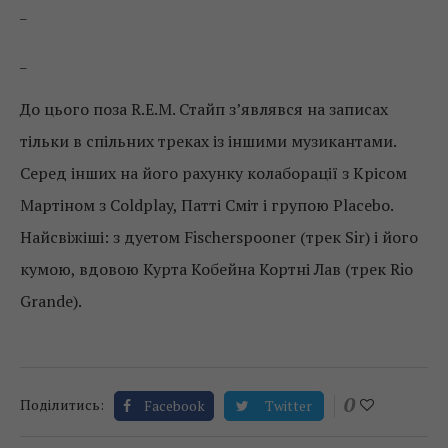
_
_
До цього поза R.E.M. Стайп з’являвся на записах
тільки в спільних треках із іншими музикантами.
Серед інших на його рахунку колаборації з Крісом
Мартіном з Coldplay, Патті Сміт і групою Placebo.
Найсвіжіші: з дуетом Fischerspooner (трек Sir) і його
кумою, вдовою Курта Кобейна Кортні Лав (трек Rio
Grande).
0
Поділитись:
Facebook
Twitter