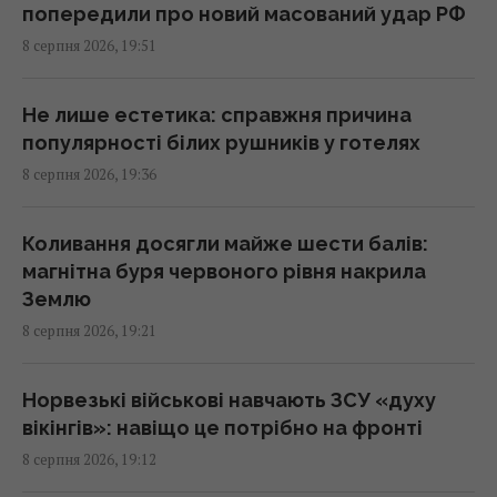
попередили про новий масований удар РФ
"Молимося, коли веземо пацієнта": медики
8 серпня 2026, 19:51
розповіли BBC про полювання російських
дронів
18:35 субота, 08 серпня 2026
Не лише естетика: справжня причина
популярності білих рушників у готелях
8 серпня 2026, 19:36
У Болгарії неподалік від великого
газопроводу вибухнув дрон: що відомо
18:34 субота, 08 серпня 2026
Коливання досягли майже шести балів:
магнітна буря червоного рівня накрила
Землю
Що станеться, якщо найсекретніший літак
8 серпня 2026, 19:21
США впаде у ворога: план на найгірший
сценарій
18:21 субота, 08 серпня 2026
Норвезькі військові навчають ЗСУ «духу
вікінгів»: навіщо це потрібно на фронті
8 серпня 2026, 19:12
Гороскоп на 9 серпня за картами Таро:
Скорпіонам – втома, Стрільцям – зрада