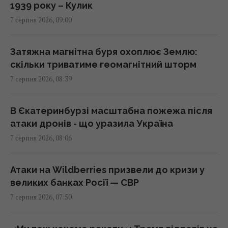
1939 року – Кулик
7 серпня 2026, 09:00
Негода накриє пів України: синоптики
оголосили І рівень небезпеки (карта)
08:55 п'ятниця, 07 серпня 2026
Затяжна магнітна буря охоплює Землю:
скільки триватиме геомагнітний шторм
7 серпня 2026, 08:39
Трамп підписав укази про обмеження
громадянства за правом народження у
США
В Єкатеринбурзі масштабна пожежа після
08:49 п'ятниця, 07 серпня 2026
атаки дронів - що уразила Україна
7 серпня 2026, 08:06
"Щенячий патруль", "Морозивник" і "Мотор
Сіті": головні прем'єри в кінотеатрах цього
Атаки на Wildberries призвели до кризи у
тижня
великих банках Росії — СВР
08:47 п'ятниця, 07 серпня 2026
7 серпня 2026, 07:50
Як рицинова олія впливає на волосся: