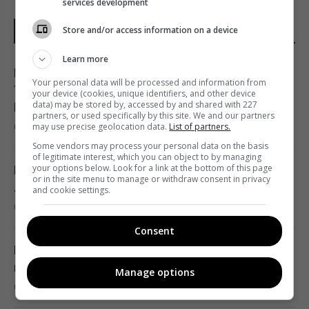
services development
Store and/or access information on a device
НОВИНИ УКРАЇНИ І СВІТУ
Learn more
Генсек ООН засудив масовані удари по
Your personal data will be processed and information from
Україні, але назвав ескалацією атаки в тил
your device (cookies, unique identifiers, and other device
data) may be stored by, accessed by and shared with 227
Росії
partners, or used specifically by this site. We and our partners
may use precise geolocation data.
List of partners.
09:39 п'ятниця, 07 серпня 2026
Some vendors may process your personal data on the basis
of legitimate interest, which you can object to by managing
your options below. Look for a link at the bottom of this page
Вікно часу: вчені зробили прорив у
or in the site menu to manage or withdraw consent in privacy
лікування найагресивнішого раку мозку
and cookie settings.
09:30 п'ятниця, 07 серпня 2026
Consent
Пенсія без стажу: скільки отримає
пенсіонер, який ніколи не працював
Manage options
09:30 п'ятниця, 07 серпня 2026