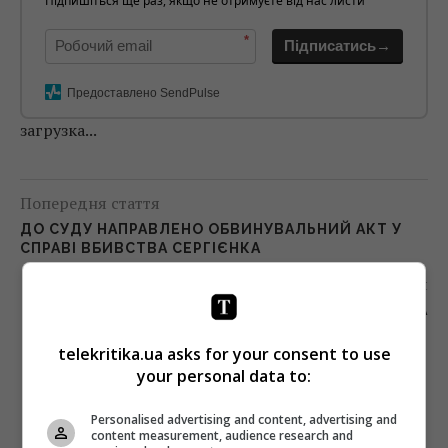
Підпишіться ще раз, якщо не отримуєте від нас листи
*
Підписатись→
Предоставлено SendPulse
загрузка...
Попередня стаття
ДО СУДУ НАПРАВЛЕНО ОБВИНУВАЛЬНИЙ АКТ У
СПРАВІ ВБИВСТВА СЕРГІЄНКА
Наступна стаття
АНІМАЦІЯ «КЛАУС» ОТРИМАЛА 7 НАГОРОД НА
ANNIE AWARDS
telekritika.ua asks for your consent to use
your personal data to:
Personalised advertising and content, advertising and
content measurement, audience research and