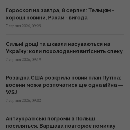
хітової різдвяної екшн-комедії з Девідом
Гарбором (відео)
Гороскоп на завтра, 8 серпня: Тельцям -
09:11 п'ятниця, 07 серпня 2026
хороші новини, Ракам - вигода
7 серпня 2026, 09:29
Порожні грядки в серпні - велика помилка:
що з ними робити після збору врожаю
Сильні дощі та шквали насуваються на
09:00 п'ятниця, 07 серпня 2026
Україну: коли похолодання витіснить спеку
7 серпня 2026, 09:19
У ці дні серпня клювання не буде: що
показує календар риболова на місяць
Розвідка США розкрила новий план Путіна:
09:00 п'ятниця, 07 серпня 2026
восени може розпочатися ще одна війна —
WSJ
7 серпня 2026, 09:02
Що можна забрати з готельного номера, а
за що доведеться заплатити: пояснення
експертів
Антиукраїнські погроми в Польщі
08:59 п'ятниця, 07 серпня 2026
посиляться, Варшава повторює помилку