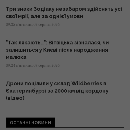
Три знаки Зодіаку незабаром здійснять усі
свої мрії, але за однієї умови
09:25 п'ятниця, 07 серпня 2026
"Так лякають…": Вітвіцька зізналася, чи
залишиться у Києві після народження
малюка
09:24 п'ятниця, 07 серпня 2026
Дрони поцілили у склад Wildberries в
Єкатеринбурзі за 2000 км від кордону
(відео)
09:11 п'ятниця, 07 серпня 2026
ОСТАННІ НОВИНИ
"Люта нічка 2": вийшов трейлер сиквелу