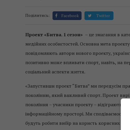
Поділитись:
Facebook
Twitter
Проект «Битва. 1 сезон»
– це змагання в кат
медійних особистостей. Основна мета проекту 
повідомляють автори нового проекту, українс
позитивно може впливати спорт, навіть, на пе
соціальний аспекти життя.
«Запустивши проект “Битва” ми передусім пр
поколінню, який важливий спорт. Проект вир
покоління – учасники проекту – відіграють клю
інформаційному просторі. Ми сподіваємося, 
будуть робити вибір на користь корисних звич