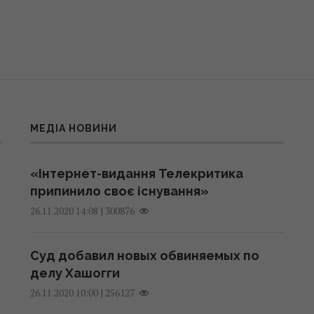
МЕДІА НОВИНИ
«Інтернет-видання Телекритика
припинило своє існування»
|
300876
26.11.2020 14:08
Суд добавил новых обвиняемых по
делу Хашогги
|
256127
26.11.2020 10:00