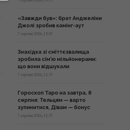
опитування
13:06 п'ятниця, 07 серпня 2026
«Завжди був»: брат Анджеліни
Джолі зробив камінг-аут
РФ нарощує випуск
7 серпня 2026, 13:07
"Іскандерів": експерт пояснив,
чому Україні важко з цим
Знахідка зі сміттєзвалища
боротися
зробила сім’ю мільйонерами:
13:04 п'ятниця, 07 серпня 2026
що вони відшукали
7 серпня 2026, 12:37
Блокування портів вже
призвело до зупинки
Гороскоп Таро на завтра, 8
підприємств, - ЗМІ
серпня: Тельцям — варто
12:53 п'ятниця, 07 серпня 2026
зупинитися, Дівам — бонус
7 серпня 2026, 12:37
Як очистити скло духовки без
розбирання: експерти