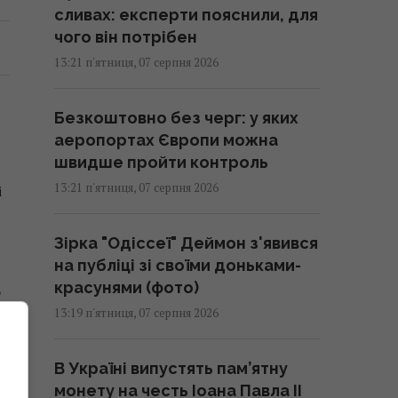
сливах: експерти пояснили, для
чого він потрібен
13:21 п'ятниця, 07 серпня 2026
Безкоштовно без черг: у яких
аеропортах Європи можна
швидше пройти контроль
13:21 п'ятниця, 07 серпня 2026
і
Зірка "Одіссеї" Деймон з'явився
на публіці зі своїми доньками-
красунями (фото)
о
13:19 п'ятниця, 07 серпня 2026
В Україні випустять пам’ятну
монету на честь Іоана Павла II