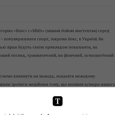
егоріях «Бокс» і «ММА» (мішані бойові мистецтва) серед
– популяризувати спорт, зокрема бокс, в Україні. Як
ькі зірки будуть своїм прикладом показувати, як
рший погляд, травматичний, на фізичний, психологічний 
агнемо вплинути на молодь, показати молодому
ішили зробити медійним тому, що нинішні кумири нашог
чову роль, оскільки їхня основна сила – це вплив у
що завдяки цьому проекту все більше молодих людей
ок і захоплень», – прокоментував засновник проекту