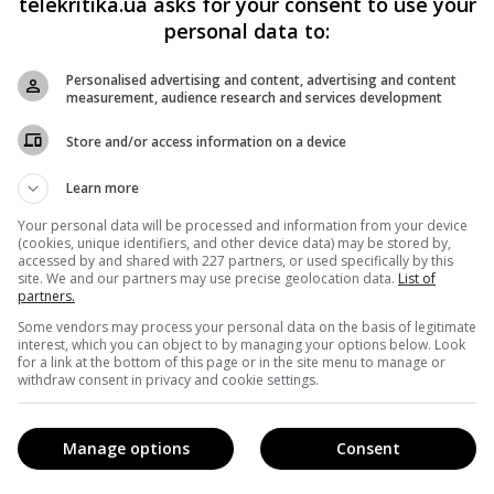
telekritika.ua asks for your consent to use your
personal data to:
на ринг не випустять. «Кожен із учасників весь минулий
Personalised advertising and content, advertising and content
ограму з найкращими тренерами України, майстрами
measurement, audience research and services development
м боротьби за правилами боксу і ММА», – повідомляють в
Store and/or access information on a device
Learn more
еведучі Геннадій Попенко і Григорій Герман, музиканти
Your personal data will be processed and information from your device
(cookies, unique identifiers, and other device data) may be stored by,
 і Олександр Павлик. Також у битві зійдуться актриса і
accessed by and shared with 227 partners, or used specifically by this
site. We and our partners may use precise geolocation data.
List of
і радник заступника міністра інфраструктури України
partners.
Some vendors may process your personal data on the basis of legitimate
interest, which you can object to by managing your options below. Look
for a link at the bottom of this page or in the site menu to manage or
withdraw consent in privacy and cookie settings.
мплексі Olmeca Plage (м. Київ, Гідропарк, Долобецький
арданян.
Manage options
Consent