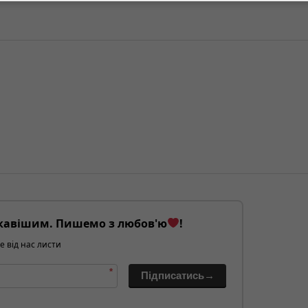
кавішим. Пишемо з любов'ю
!
е від нас листи
*
Підписатись→