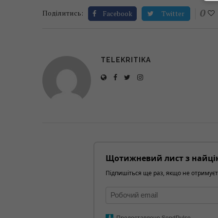
0
Поділитись:
Facebook
Twitter
TELEKRITIKA
Щотижневий лист з найці
Підпишіться ще раз, якщо не отримуєт
Предоставлено SendPulse