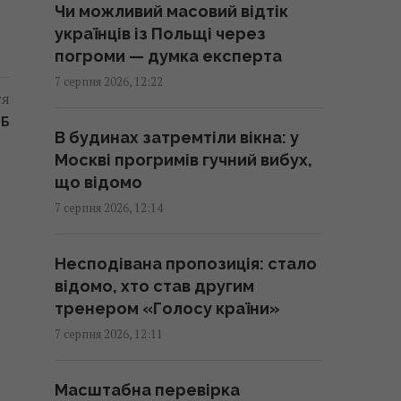
Чи можливий масовий відтік
розкрили простий лайфхак
українців із Польщі через
12:46 п'ятниця, 07 серпня 2026
погроми — думка експерта
7 серпня 2026, 12:22
Ціни на мідь на шляху до нового
тя
рекорду: скільки коштує метал
ТБ
В будинах затремтіли вікна: у
тепер
Москві прогримів гучний вибух,
12:44 п'ятниця, 07 серпня 2026
що відомо
7 серпня 2026, 12:14
Китайські товари вже
незабаром додадуть в ціні до
Несподівана пропозиція: стало
50%: експерт пояснив причину
відомо, хто став другим
12:40 п'ятниця, 07 серпня 2026
тренером «Голосу країни»
7 серпня 2026, 12:11
Влітку японці п'ють це щодня:
напій без кофеїну, корисний
Масштабна перевірка
для травлення та судин