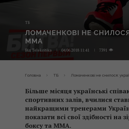
ТБ
ЛОМАЧЕНКОВІ НЕ СНИЛОСЯ:
ММА
Від
Telekritika
04.06.2018 11:41
7391
Головна
ТБ
Ломаченкові не снилося: украї
Більше місяця українські співак
спортивних залів, вчилися став
найкращими тренерами України 
показати всі свої здібності на 
боксу та ММА.