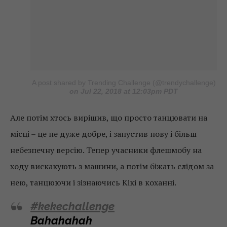
A post shared by Trending Challenge (@trendychallenge)
on Jul 22, 2018 at 12:03pm PDT
Але потім хтось вирішив, що просто танцювати на
місці – це не дуже добре, і запустив нову і більш
небезпечну версію. Тепер учасники флешмобу на
ходу вискакують з машини, а потім біжать слідом за
нею, танцюючи і зізнаючись Кікі в коханні.
#kekechallenge
Bahahahah