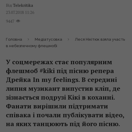
Від
Telekritika
23.07.2018 11:26
9447
Головна
Медіатусовка
Леся Нікітюк взяла участь
в небезпечному флешмобі
У соцмережах стає популярним
флешмоб #kiki під пісню репера
Дрейка In my feelings. В середині
липня музикант випустив кліп, де
зізнається подрузі Кікі в коханні.
Фанати вирішили підтримати
співака і почали публікувати відео,
на яких танцюють під його пісню.