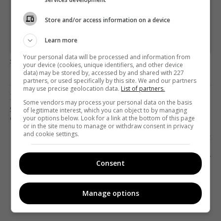
*
Підписатись→
Store and/or access information on a device
Learn more
Предоставлено SendPulse
Your personal data will be processed and information from
загрузка...
your device (cookies, unique identifiers, and other device
data) may be stored by, accessed by and shared with 227
partners, or used specifically by this site. We and our partners
may use precise geolocation data.
List of partners.
Попередня стаття
Some vendors may process your personal data on the basis
Я – ЦЕ ТИ, ТІЛЬКИ СИЛЬНІШИЙ: ТИЗЕР 3
of legitimate interest, which you can object to by managing
your options below. Look for a link at the bottom of this page
СЕЗОНУ «ЛЮДИНИ У ВИСОКОМУ ЗАМКУ»
or in the site menu to manage or withdraw consent in privacy
and cookie settings.
Наступна стаття
«ДЕДВУД» ПОВСТАНЕ З МЕРТВИХ У ФОРМАТІ
ПОВНОМЕТРАЖНОГО ФІЛЬМУ
Consent
Manage options