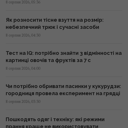
8 серпня 2026, 05:36
Чи можна їсти огризок яблука: що
станеться, якщо проковтнути насіння
07:55 субота, 08 серпня 2026
Як розносити тісне взуття на розмір:
небезпечний трюк і сучасні засоби
8 серпня 2026, 04:30
РФ повністю знищила житловий будинок на
Київщині: загинуло троє людей, серед них
дитина
Тест на IQ: потрібно знайти 3 відмінності на
07:36 субота, 08 серпня 2026
картинці овочів та фруктів за 7 с
8 серпня 2026, 04:00
Полуниця проти лохини: дослідження
показало, в якій ягоді більше поживних
Чи потрібно обривати пасинки у кукурудзи:
речовин
городниця провела експеримент на грядці
07:31 субота, 08 серпня 2026
8 серпня 2026, 03:30
Три Спаси, Успіння та Усікновення:
Пошкодять одяг і техніку: які режими
православний календар на серпень 2026
прання краще не використовувати