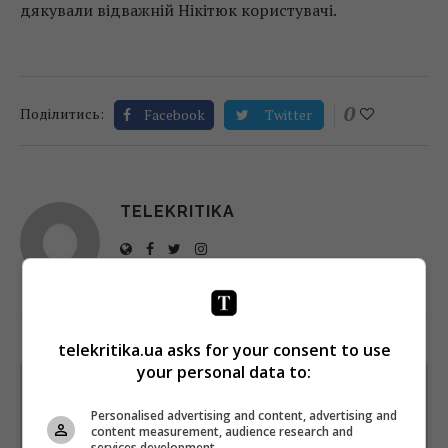
дякували відважній Нікітюк користувачі.
0
Поділитись:
Facebook
Twitter
TELEKRITIKA
telekritika.ua asks for your consent to use
your personal data to:
Щотижневий лист з найцікавішим.
Пишемо з любов'ю
!
Personalised advertising and content, advertising and
content measurement, audience research and
Підпишіться ще раз, якщо не отримуєте від нас листи
services development