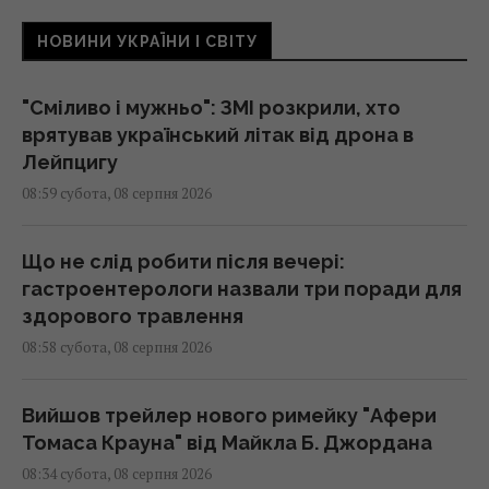
НОВИНИ УКРАЇНИ І СВІТУ
"Сміливо і мужньо": ЗМІ розкрили, хто
врятував український літак від дрона в
Лейпцигу
08:59 субота, 08 серпня 2026
Що не слід робити після вечері:
гастроентерологи назвали три поради для
здорового травлення
08:58 субота, 08 серпня 2026
Вийшов трейлер нового римейку "Афери
Томаса Крауна" від Майкла Б. Джордана
08:34 субота, 08 серпня 2026