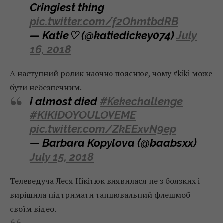
Cringiest thing
pic.twitter.com/f2OhmtbdRB
— Katie♡ (@katiedickey074)
July
16, 2018
А наступний ролик наочно пояснює, чому #kiki може
бути небезпечним.
i almost died
#Kekechallenge
#KIKIDOYOULOVEME
pic.twitter.com/ZkEExvN9ep
— Barbara Kopylova (@baabsxx)
July 15, 2018
Телеведуча Леся Нікітюк виявилася не з боязких і
вирішила підтримати танцювальний флешмоб
своїм відео.