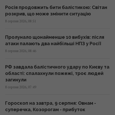
Дівам - суперечки, Ракам - емоції
Росія продовжить бити балістикою: Світан
08:20 субота, 08 серпня 2026
розкрив, що може змінити ситуацію
8 серпня 2026, 08:51
Похолодання та дощі йдуть по Україні: де 8
серпня стане свіжіше
Пролунало щонайменше 10 вибухів: після
08:15 субота, 08 серпня 2026
атаки палають два найбільші НПЗ у Росії
8 серпня 2026, 08:46
Гороскоп на 8 серпня: Левам – відпочинок,
Козерогам – зустріч з рідними
РФ завдала балістичного удару по Києву та
08:10 субота, 08 серпня 2026
області: спалахнули пожежі, троє людей
загинули
8 серпня 2026, 07:49
Росіяни вчергове атакували Київ: виникли
масштабні пожежі, є постраждалі (фото)
08:09 субота, 08 серпня 2026
Гороскоп на завтра, 9 серпня: Овнам -
суперечка, Козорогам - прибуток