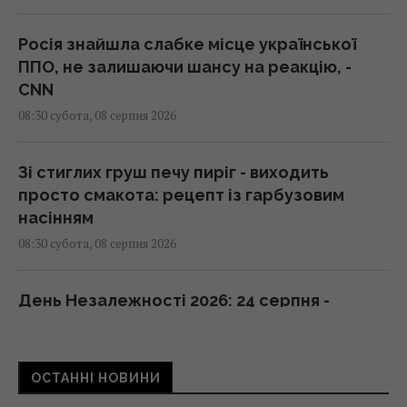
Росія знайшла слабке місце української
ППО, не залишаючи шансу на реакцію, -
CNN
08:30 субота, 08 серпня 2026
Зі стиглих груш печу пиріг - виходить
просто смакота: рецепт із гарбузовим
насінням
08:30 субота, 08 серпня 2026
День Незалежності 2026: 24 серпня -
робочий день чи вихідний
08:30 субота, 08 серпня 2026
ОСТАННІ НОВИНИ
Гороскоп на 8 серпня за картами Таро: