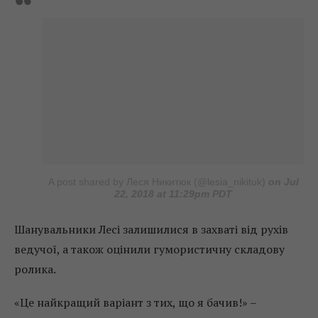
A post shared by Леся Никитюк (@lesia_nikituk)
on Jul
22, 2018 at 11:29pm PDT
Шанувальники Лесі залишилися в захваті від рухів
ведучої, а також оцінили гумористичну складову
ролика.
«Це найкращий варіант з тих, що я бачив!» –