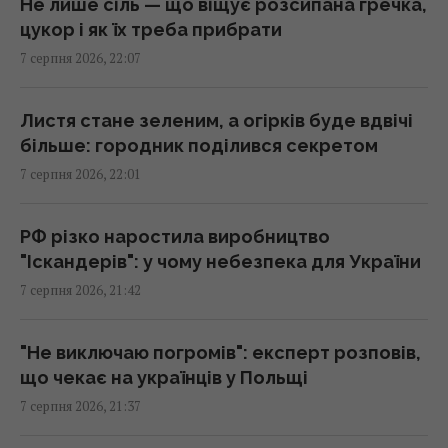
Не лише сіль — що віщує розсипана гречка,
цукор і як їх треба прибрати
Суд продовжив тримання під вартою для
7 серпня 2026, 22:07
Коломойського, захист заявив про
проблеми зі здоров'ям
20:39 п'ятниця, 07 серпня 2026
Листя стане зеленим, а огірків буде вдвічі
більше: городник поділився секретом
7 серпня 2026, 22:01
Росія встановила антидронові сітки на
своїх субмаринах, розташованих за тисячі
кілометрів від України
РФ різко наростила виробництво
20:35 п'ятниця, 07 серпня 2026
"Іскандерів": у чому небезпека для України
7 серпня 2026, 21:42
Що їсти для здоров’я серця: кардіологи
назвали 7 корисних каш
"Не виключаю погромів": експерт розповів,
20:22 п'ятниця, 07 серпня 2026
що чекає на українців у Польщі
7 серпня 2026, 21:37
Льотчик-утікач з КНДР уперше сів за