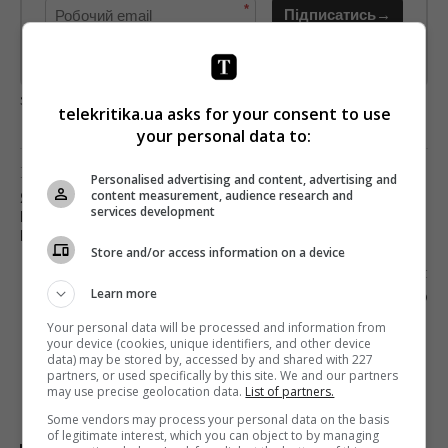
*
Підписатись→
Предоставлено SendPulse
загрузка...
telekritika.ua asks for your consent to use
your personal data to:
Попередня стаття
Personalised advertising and content, advertising and
content measurement, audience research and
ЯК У «ГОСТРИХ ПРЕДМЕТАХ» З’ЯВИЛАСЯ
services development
МУЗИКА LED ZEPPELIN – ГУРТУ, ЯКИЙ ЗАВЖДИ
ВСІМ ВІДМОВЛЯЄ?
Store and/or access information on a device
Наступна стаття
Learn more
ТЕЛЕРЕЙТИНГИ: СКОРО ЗАВЕРШИТЬСЯ ЛІТО
Your personal data will be processed and information from
your device (cookies, unique identifiers, and other device
data) may be stored by, accessed by and shared with 227
partners, or used specifically by this site. We and our partners
may use precise geolocation data.
List of partners.
Some vendors may process your personal data on the basis
of legitimate interest, which you can object to by managing