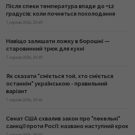
штурвал Boeing 737 і був приголомшений
Після спеки температура впаде до +12
20:18 п'ятниця, 07 серпня 2026
градусів: коли почнеться похолодання
7 серпня 2026, 20:49
Сенат США схвалив законопроект про
"пекельні санкції" проти РФ
Навіщо залишати ложку в борошні —
20:17 п'ятниця, 07 серпня 2026
старовинний трюк для кухні
7 серпня 2026, 20:49
Київ буде значно краще підготовлений до
зими, але фактор обстрілів і можливостей
Як сказати "сміється той, хто сміється
ППО ніхто не відміняв, - Пантелеєв
останнім" українською - правильний
20:01 п'ятниця, 07 серпня 2026
варіант
7 серпня 2026, 20:46
Зеленський прибув до Сербії: деталі
першого офіційного візиту
Сенат США схвалив закон про "пекельні"
19:52 п'ятниця, 07 серпня 2026
санкції проти Росії: названо наступний крок
7 серпня 2026, 20:35