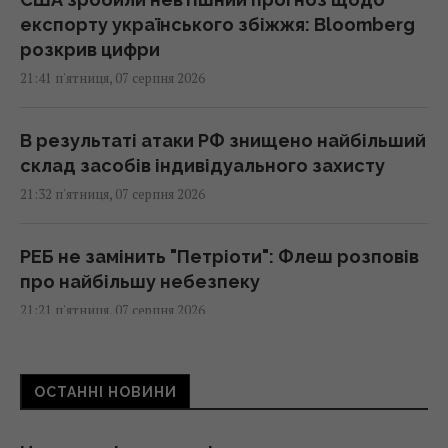
експорту українського збіжжя: Bloomberg
розкрив цифри
21:41 п'ятниця, 07 серпня 2026
В результаті атаки РФ знищено найбільший
склад засобів індивідуального захисту
21:32 п'ятниця, 07 серпня 2026
РЕБ не замінить "Петріоти": Флеш розповів
про найбільшу небезпеку
21:21 п'ятниця, 07 серпня 2026
Що станеться з комп’ютером, якщо
ОСТАННІ НОВИНИ
тривалий час не оновлювати Windows
21:20 п'ятниця, 07 серпня 2026