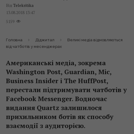
Від
Telekritika
13.08.2018 13:47
5159
Головна
Діджитал
Великі медіа відмовляються
від чатботів у месенджерах
Американські медіа, зокрема
Washington Post, Guardian, Mic,
Business Insider і The HuffPost,
перестали підтримувати чатботів у
Facebook Messenger. Водночас
видання Quartz залишилося
прихильником ботів як способу
взаємодії з аудиторією.