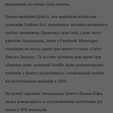
відповідно до зміни їхніх звичок.
Однак видання Quartz, яке викупила японська
компанія Uzabase Inc, продовжує активно розвивати
чатбот-напрямок. Причому і для себе, і для своїх
клієнтів. Наприклад, ботів у Facebook Messenger
створили на честь прем’єри нового сезону «Світу
Дикого Заходу». Те ж саме зробили для прем’єри
«Дивних див» компанії Netflix. Крім розважальних
чатботів у Quartz розробляють спеціальний чатбот
до регіональних виборів у США.
На думку продакт-менеджера Quartz Джона Кіфа,
люди взаємодіють із ситуативними чатботами до
кінця в 90% випадків.