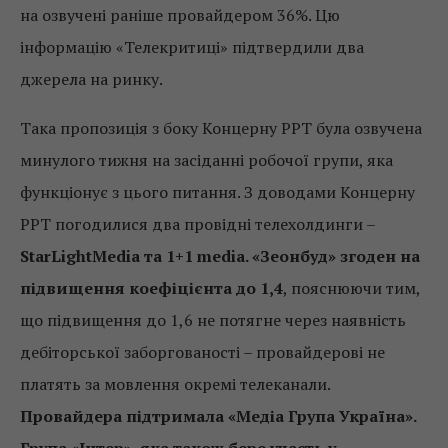
на озвучені раніше провайдером 36%. Цю
інформацію «Телекритиці» підтвердили два
джерела на ринку.
Така пропозиція з боку Концерну РРТ була озвучена
минулого тижня на засіданні робочої групи, яка
функціонує з цього питання. З доводами Концерну
РРТ погодилися два провідні телехолдинги –
StarLightMedia та 1+1 media. «Зеонбуд» згоден на
підвищення коефіцієнта до 1,4
, пояснюючи тим,
що підвищення до 1,6 не потягне через наявність
дебіторської заборгованості – провайдерові не
платять за мовлення окремі телеканали.
Провайдера підтримала «Медіа Група Україна».
Група «Інтер», яка також бере участь у