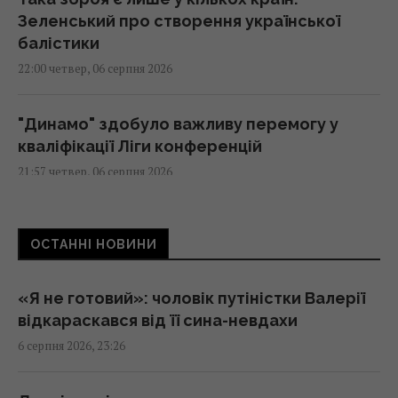
Зеленський про створення української
балістики
22:00 четвер, 06 серпня 2026
"Динамо" здобуло важливу перемогу у
кваліфікації Ліги конференцій
21:57 четвер, 06 серпня 2026
Анчоуси чи сардини: яка риба корисніша
ОСТАННІ НОВИНИ
21:47 четвер, 06 серпня 2026
«Я не готовий»: чоловік путіністки Валерії
В Україну може потрапити антидронова
відкараскався від її сина-невдахи
ракета CM-70 з Канади, - ЗМІ
6 серпня 2026, 23:26
21:42 четвер, 06 серпня 2026