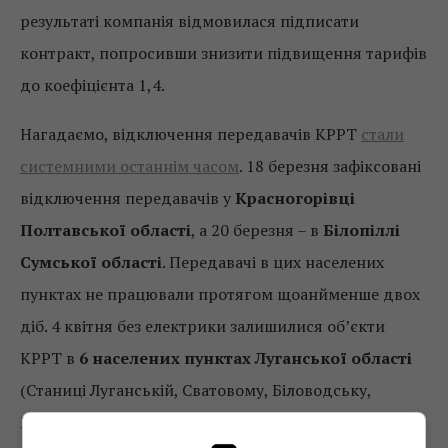
результаті компанія відмовилася підписати
контракт, попросивши знизити підвищення тарифів
до коефіцієнта 1,4.
Нагадаємо, відключення передавачів КРРТ
стали
системними останнім часом
. 18 березня зафіксовані
відключення передавачів у
Красногорівці
Полтавської області
, а 20 березня – в
Білопіллі
Сумської області
. Передавачі в цих населених
пунктах не працювали протягом щоанйменше двох
діб. 4 квітня без електрики залишилися об’єкти
КРРТ в
6 населених пунктах Луганської області
(Станиці Луганській, Сватовому, Біловодську,
Міловому, Новопскові та Лисичанську), вони досі не