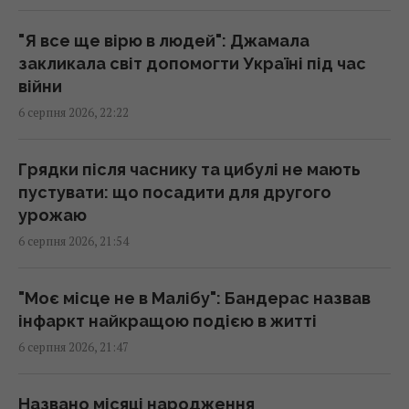
"Я все ще вірю в людей": Джамала
Ці знаки на долоні є не у всіх: що вони
закликала світ допомогти Україні під час
означають
війни
20:45 четвер, 06 серпня 2026
6 серпня 2026, 22:22
Дістатися "нуля" стає майже неможливим
Грядки після часнику та цибулі не мають
завданням, - Business Insider
пустувати: що посадити для другого
20:18 четвер, 06 серпня 2026
урожаю
6 серпня 2026, 21:54
Після скандалу у Федерації футболу
Інфантіно зберіг посаду, хоча Європа йому
"Моє місце не в Малібу": Бандерас назвав
не вірить
інфаркт найкращою подією в житті
20:11 четвер, 06 серпня 2026
6 серпня 2026, 21:47
Нікітюк з однорічним сином вирушила на
Названо місяці народження