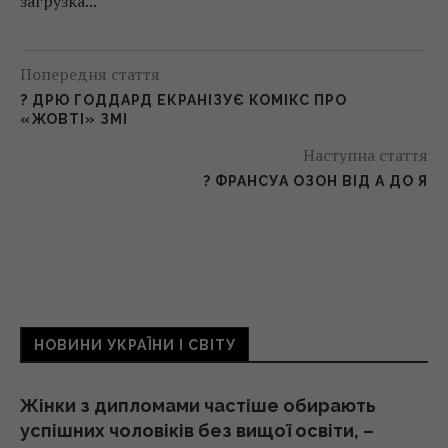
загрузка...
Попередня стаття
? ДРЮ ГОДДАРД ЕКРАНІЗУЄ КОМІКС ПРО
«ЖОВТІ» ЗМІ
Наступна стаття
? ФРАНСУА ОЗОН ВІД А ДО Я
НОВИНИ УКРАЇНИ І СВІТУ
Жінки з дипломами частіше обирають
успішних чоловіків без вищої освіти, –