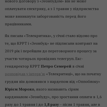
нового договору з «Зеонбудом» він не може
оплачувати електрику, а з 1 травня у підприємства
може виникнути заборгованість перед його
працівниками.
Як писала «Телекритика», у січні стало відомо про
те, що КРРТ і «Зеонбуд» не підписали контракт на
2019 рік і перейшли до переговорного процесу за
участю чотирьох провідних телегруп. Екс-
гендиректор КРРТ
Петро Семерей
в січні
розповідав у інтерв’ю
«Телекритиці», що на початку
грудня він домовився з нардепом від «Оппоблоку»
Юрієм Мороко
, якого називають сірим
кардиналом «Зеонбуду», про зростання оплати в 1,6
разу до 1 травня і до
1,8 разу
– після 1 травня, але в