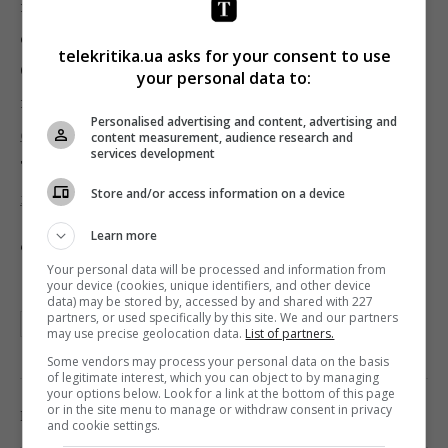
працюють.
Проблеми із заборгованістю перед
енергетиками є також у вінницької філії КРРТ
.
telekritika.ua asks for your consent to use
Ситуацію засудила телегрупа «1+1 медіа»,
your personal data to:
гендиректор якої Олександр Ткаченко вказав на
Personalised advertising and content, advertising and
спроби доведення підприємства до банкрутства
.
content measurement, audience research and
services development
Тоді як «Медіа Група Україна»
винним у
Store and/or access information on a device
відключеннях назвала Концерн РРТ
.
Learn more
Фото: pixabay
Your personal data will be processed and information from
your device (cookies, unique identifiers, and other device
data) may be stored by, accessed by and shared with 227
partners, or used specifically by this site. We and our partners
АНАЛОГ
ЦИФРА
ЭФИРНАЯ ЦИФРА
may use precise geolocation data.
List of partners.
Some vendors may process your personal data on the basis
of legitimate interest, which you can object to by managing
your options below. Look for a link at the bottom of this page
or in the site menu to manage or withdraw consent in privacy
0
Поділитись:
Facebook
Twitter
and cookie settings.