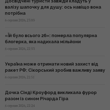
Досвідчені туристи завжди кладуть у
Чим Україна може знищувати "Іскандери":
валізу шапочку для душу: ось навіщо вона
експерти назвали єдиний реальний варіант
потрібна
21:24 четвер, 06 серпня 2026
6 серпня 2026, 23:03
Частина ракети SpaceX розбилася об
«Їй було всього 26»: померла популярна
Місяць: вчені розповіли про побачене в
блогерка, яка надихала мільйони
телескоп
6 серпня 2026, 22:53
20:58 четвер, 06 серпня 2026
Україна може отримати новий захист від
Китай оточив пустелю деревами: через
ракет РФ: Сікорський зробив важливу заяву
роки вона почала поглинати більше CO₂
6 серпня 2026, 22:51
20:52 четвер, 06 серпня 2026
Дочка Сінді Кроуфорд викликала фурор
"Стародавній" римський театр, популярний
разом із сином Річарда Гіра
серед туристів, виявився підробкою
6 серпня 2026, 22:24
20:49 четвер, 06 серпня 2026