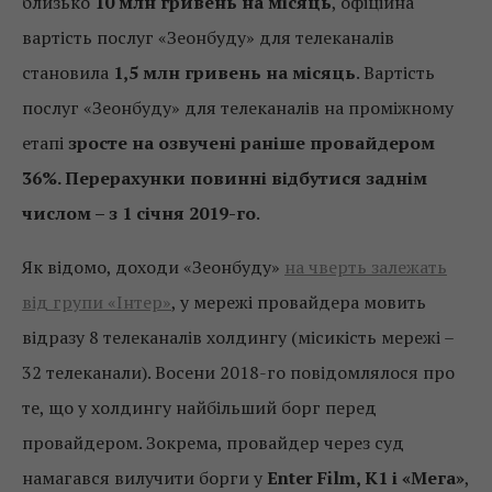
близько
10 млн гривень на місяць
, офіційна
вартість послуг «Зеонбуду» для телеканалів
становила
1,5 млн гривень на місяць
. Вартість
послуг «Зеонбуду» для телеканалів на проміжному
етапі
зросте на озвучені раніше провайдером
36%. Перерахунки повинні відбутися заднім
числом – з 1 січня 2019-го
.
Як відомо, доходи «Зеонбуду»
на чверть залежать
від групи «Інтер»
, у мережі провайдера мовить
відразу 8 телеканалів холдингу (місикість мережі –
32 телеканали). Восени 2018-го повідомлялося про
те, що у холдингу найбільший борг перед
провайдером. Зокрема, провайдер через суд
намагався вилучити борги у
Enter Film, К1 і «Мега»
,