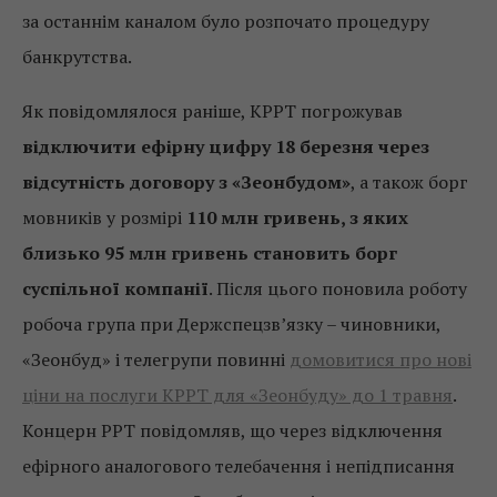
за останнім каналом було розпочато процедуру
банкрутства.
Як повідомлялося раніше, КРРТ погрожував
відключити ефірну цифру 18 березня через
відсутність договору з «Зеонбудом»
, а також борг
мовників у розмірі
110 млн гривень, з яких
близько 95 млн гривень становить борг
суспільної компанії
. Після цього поновила роботу
робоча група при Держспецзв’язку – чиновники,
«Зеонбуд» і телегрупи повинні
домовитися про нові
ціни на послуги КРРТ для «Зеонбуду» до 1 травня
.
Концерн РРТ повідомляв, що через відключення
ефірного аналогового телебачення і непідписання