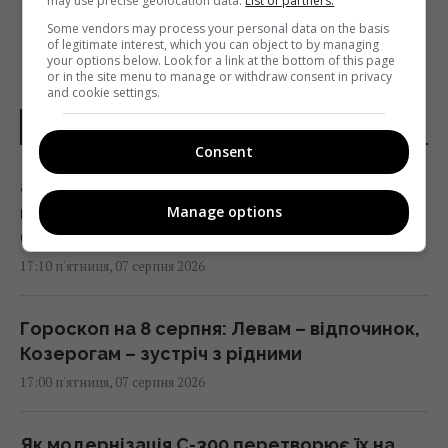
may use precise geolocation data.
List of partners.
Some vendors may process your personal data on the basis
of legitimate interest, which you can object to by managing
your options below. Look for a link at the bottom of this page
or in the site menu to manage or withdraw consent in privacy
and cookie settings.
НОВИНИ УКРАЇНИ І СВІТУ
Consent
8 серпня: церковне свято сьогодні, що
потрібно зробити, щоб здійснилося
Manage options
бажання
17:10 п'ятниця, 07 серпня 2026
Гороскоп на 8 серпня: Левам – відпочинок,
Козерогам – зустріч з рідними
17:00 п'ятниця, 07 серпня 2026
Як модернізація С-300 перетворює їх на