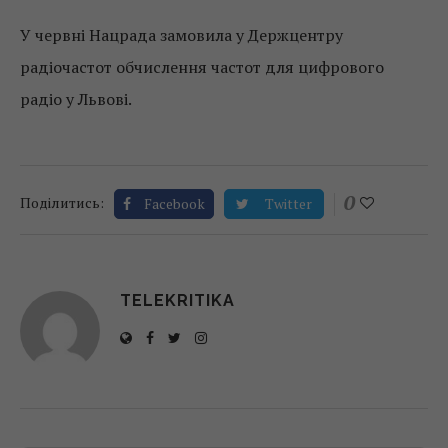
У червні Нацрада замовила у Держцентру
радіочастот обчислення частот для цифрового
радіо у Львові.
0
Поділитись:
Facebook
Twitter
TELEKRITIKA