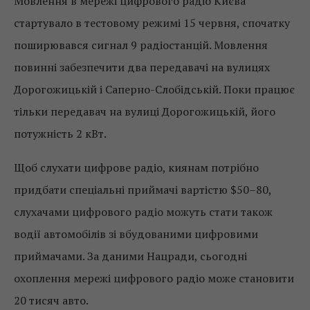
Мовлення в мережі цифрового радіо Києва
стартувало в тестовому режимі 15 червня, спочатку
поширювався сигнал 9 радіостанцій. Мовлення
повинні забезпечити два передавачі на вулицях
Дорогожицькій і Саперно-Слобідській. Поки працює
тільки передавач на вулиці Дорогожицькій, його
потужність 2 кВт.
Щоб слухати цифрове радіо, киянам потрібно
придбати спеціальні приймачі вартістю $50–80,
слухачами цифрового радіо можуть стати також
водії автомобілів зі вбудованими цифровими
приймачами. За даними Нацради, сьогодні
охоплення мережі цифрового радіо може становити
20 тисяч авто.