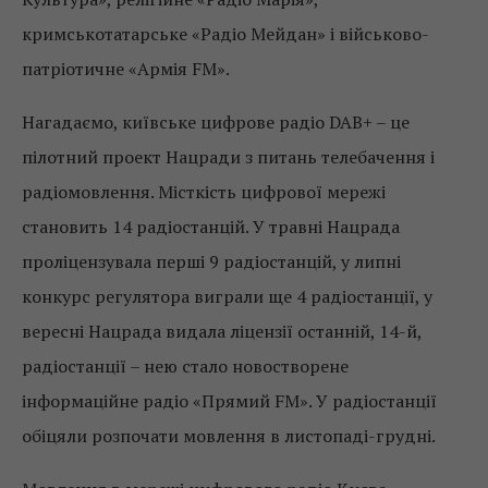
кримськотатарське «Радіо Мейдан» і військово-
патріотичне «Армія FM».
Нагадаємо, київське цифрове радіо DAB+ – це
пілотний проект Нацради з питань телебачення і
радіомовлення. Місткість цифрової мережі
становить 14 радіостанцій. У травні Нацрада
проліцензувала перші 9 радіостанцій, у липні
конкурс регулятора виграли ще 4 радіостанції, у
вересні Нацрада видала ліцензії останній, 14-й,
радіостанції – нею стало новостворене
інформаційне радіо «Прямий FM». У радіостанції
обіцяли розпочати мовлення в листопаді-грудні.