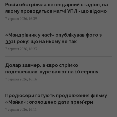
16:04 п'ятниця, 07 серпня 2026
Росія обстріляла легендарний стадіон, на
якому проводяться матчі УПЛ - що відомо
7 серпня 2026, 16:29
Без перегляду прайс-кепів Україні буде
складніше імпортувати електроенергію
взимку, – Центр Разумкова
«Мандрівник у часі» опублікував фото з
16:04 п'ятниця, 07 серпня 2026
3311 року: що на ньому не так
7 серпня 2026, 16:23
Нацбанк посилив гривню до євро:
офіційний курс валют на понеділок
Долар завмер, а євро стрімко
15:56 п'ятниця, 07 серпня 2026
подешевшав: курс валют на 10 серпня
7 серпня 2026, 16:16
Кіборга Оловаренка шостий рік судять
через конфлікт з агітаторами Шарія, –
Продюсери готують продовження фільму
Аронець
«Майкл»: оголошено дати прем’єри
15:51 п'ятниця, 07 серпня 2026
7 серпня 2026, 16:11