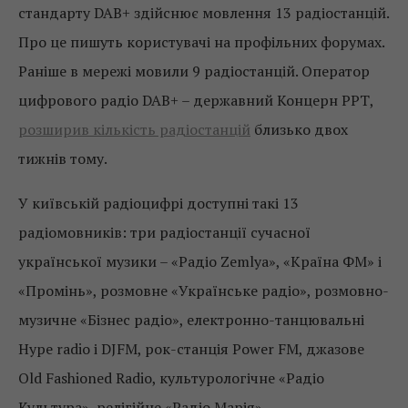
стандарту DAB+ здійснює мовлення 13 радіостанцій.
Про це пишуть користувачі на профільних форумах.
Раніше в мережі мовили 9 радіостанцій. Оператор
цифрового радіо DAB+ – державний Концерн РРТ,
розширив кількість радіостанцій
близько двох
тижнів тому.
У київській радіоцифрі доступні такі 13
радіомовників: три радіостанції сучасної
української музики – «Радіо Zemlya», «Країна ФМ» і
«Промінь», розмовне «Українське радіо», розмовно-
музичне «Бізнес радіо», електронно-танцювальні
Hype radio і DJFM, рок-станція Power FM, джазове
Old Fashioned Radio, культурологічне «Радіо
Культура», релігійне «Радіо Марія»,