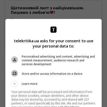
Щотижневий лист з найцікавішим.
Пишемо з любов'ю
!
Підпишіться ще раз, якщо не отримуєте від нас листи
*
Підписатись→
telekritika.ua asks for your consent to use
Предоставлено SendPulse
your personal data to:
загрузка...
Personalised advertising and content, advertising and
content measurement, audience research and
services development
Попередня стаття
Store and/or access information on a device
ЗУРАБ АЛАСАНІЯ НАЗВАВ ПРОГРАМУ «СХЕМИ»
ЖОВТОЮ
Learn more
Наступна стаття
Your personal data will be processed and information from
ФРАНЦУЗСКИЙ БРЕНД ВЫПУСТИЛ МЕРЧ С THE
your device (cookies, unique identifiers, and other device
NEW YORK TIMES
data) may be stored by, accessed by and shared with 227
partners, or used specifically by this site. We and our partners