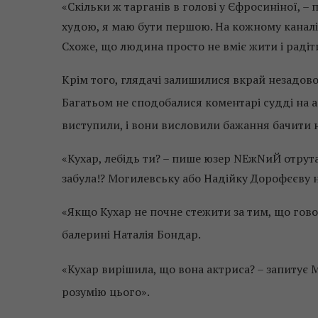
«Скільки ж тарганів в голові у Єфросиніної, – 
худою, я маю бути першою. На кожному каналі і
Схоже, що людина просто не вміє жити і раді
Крім того, глядачі залишилися вкрай незадов
Багатьом не сподобалися коментарі судді на ад
виступили, і вони висловили бажання бачити 
«Кухар, лебідь ти? – пише юзер NЕжNиЙ отрута
забула!? Могилевську або Надійку Дорофєєву на
«Якщо Кухар не почне стежити за тим, що гово
балерині Наталія Бондар.
«Кухар вирішила, що вона актриса? – запитує 
розумію цього».