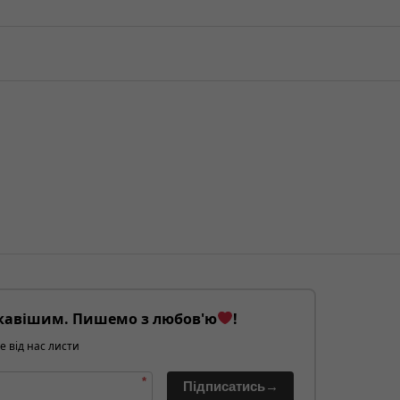
кавішим. Пишемо з любов'ю
!
е від нас листи
*
Підписатись→