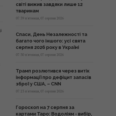
світі вижив завдяки лише 12
тваринам
07:39 п'ятниця, 07 серпня 2026
і
Спаси, День Незалежності та
багато чого іншого: усі свята
серпня 2026 року в Україні
07:30 п'ятниця, 07 серпня 2026
ч
Трамп розлютився через витік
інформації про дефіцит запасів
зброї у США, – CNN
07:23 п'ятниця, 07 серпня 2026
Гороскоп на 7 серпня за
картами Таро: Водоліям - вибір,