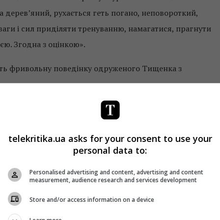
ла дерев’яний, рухається геть погано, неповороткий,
ваги і сил приділяти тренуванню, намагатися, прагнути
ю. Згодна з оцінкою».
сить фривольну поведінку одруженого Тищенка з
ве, – покартав ресторатора Ігор Касевич. – Тищенку, ти ж
 твоєї дитини».
telekritika.ua asks for your consent to use your
вини про третє розлучення Миколки», – зробила
personal data to:
Personalised advertising and content, advertising and content
measurement, audience research and services development
ку та Катерині Бєлявській.
Store and/or access information on a device
ь слабким.