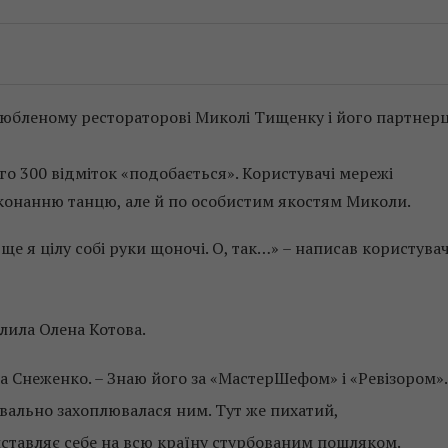
любленому рестораторові Миколі Тищенку і його партнерц
го 300 відміток «подобається». Користувачі мережі
иконанню танцю, але й по особистим якостям Миколи.
 ще я цілу собі руки щоночі. О, так…» – написав користува
лила Олена Котова.
 Снеженко. – Знаю його за «МастерШефом» і «Ревізором».
квально захоплювалася ним. Тут же пихатий,
иставляє себе на всю країну стурбованим пошляком.