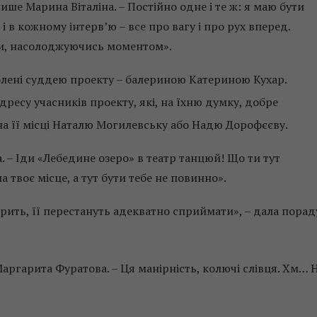
пише Марина Віталіна. – Постійно одне і те ж: я маю бути
 в кожному інтерв’ю – все про вагу і про рух вперед.
ти, насолоджуючись моментом».
олені суддею проекту – балериною Катериною Кухар.
ресу учасників проекту, які, на їхню думку, добре
на її місці Наталю Могилевську або Надю Дорофєєву.
. – Іди «Лебедине озеро» в театр танцюй! Що ти тут
 твоє місце, а тут бути тебе не повинно».
рить, її перестануть адекватно сприймати», – дала порад
Маргарита Фуратова. – Ця манірність, колючі слівця. Хм… 