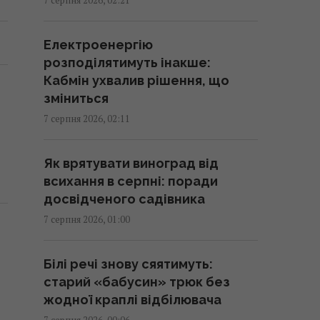
"око", видиме з космосу
04:31 п'ятниця, 07 серпня 2026
Електроенергію
розподілятимуть інакше:
У чому полягає користь
Кабмін ухвалив рішення, що
волоських горіхів для серця,
зміниться
мозку та зміцнення імунітету
7 серпня 2026, 02:11
03:28 п'ятниця, 07 серпня 2026
Як врятувати виноград від
В Генштабі ЗСУ повідомили, на
всихання в серпні: поради
яку суму країни НАТО виділять
досвідченого садівника
Україні військової допомоги
7 серпня 2026, 01:00
02:52 п'ятниця, 07 серпня 2026
Білі речі знову сяятимуть:
Кинджал Тутанхамона виявився
старий «бабусин» трюк без
викуваним із позаземного
жодної краплі відбілювача
металу, - археологи
7 серпня 2026, 00:06