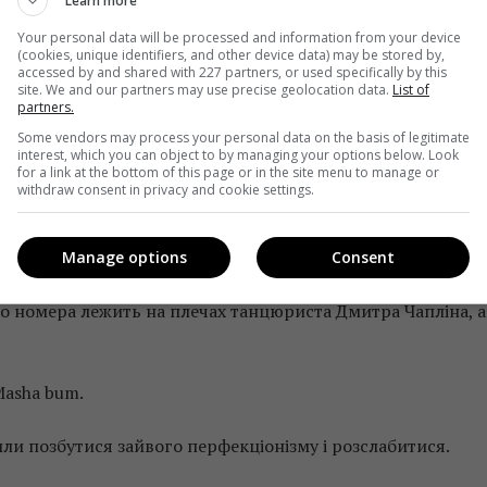
Learn more
– Витягла партнерка. Підтримки – це круто, але на них
Your personal data will be processed and information from your device
(cookies, unique identifiers, and other device data) may be stored by,
accessed by and shared with 227 partners, or used specifically by this
site. We and our partners may use precise geolocation data.
List of
partners.
вняв танцюристів з деревами, зазначивши потужну підтрим
Some vendors may process your personal data on the basis of legitimate
interest, which you can object to by managing your options below. Look
for a link at the bottom of this page or in the site menu to manage or
withdraw consent in privacy and cookie settings.
ерево. Але сильне дерево».
Manage options
Consent
ані Марченко, хоча й не так, як передбачалося спочатку.
го номера лежить на плечах танцюриста Дмитра Чапліна, а
Masha bum.
и позбутися зайвого перфекціонізму і розслабитися.