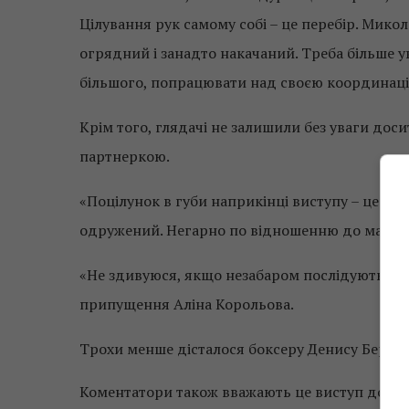
Цілування рук самому собі – це перебір. Мико
огрядний і занадто накачаний. Треба більше у
більшого, попрацювати над своєю координаціє
Крім того, глядачі не залишили без уваги до
партнеркою.
«Поцілунок в губи наприкінці виступу – це зай
одружений. Негарно по відношенню до матері
«Не здивуюся, якщо незабаром послідують но
припущення Аліна Корольова.
Трохи менше дісталося боксеру Денису Берінчи
Коментатори також вважають це виступ досит