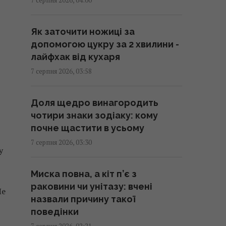
смартфон перестав
розряджатися вночі
Як заточити ножиці за
05:30 п'ятниця, 07 серпня 2026
допомогою цукру за 2 хвилини -
лайфхак від кухаря
Червневий оптимізм українців
7 серпня 2026, 03:58
вивітрився, перелому у війні
нема, - німецький оглядач
Доля щедро винагородить
05:25 п'ятниця, 07 серпня 2026
чотири знаки зодіаку: кому
почне щастити в усьому
Удари Росії по кораблях у
7 серпня 2026, 03:30
у
Чорному морі: у FP розкрили
наслідки
Миска повна, а кіт п’є з
04:37 п'ятниця, 07 серпня 2026
раковини чи унітазу: вчені
Не
назвали причину такої
214 мільйонів років тому
поведінки
астероїд залишив у Канаді
7 серпня 2026, 02:21