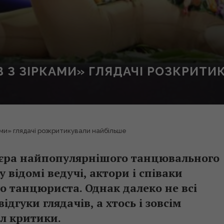
В З ЗІРКАМИ» ГЛЯДАЧІ РОЗКРИТ
ками» глядачі розкритикували найбільше
м’єра найпопулярнішого танцювального
у відомі ведучі, актори і співаки
о танцюриста. Однак далеко не всі
дгуки глядачів, а хтось і зовсім
л критики.