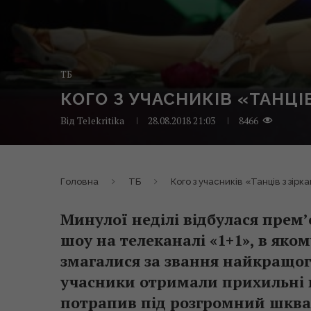
ТБ
КОГО З УЧАСНИКІВ «ТАНЦІ
Від
Telekritika
28.08.2018 21:03
8466
Головна
ТБ
Кого з учасників «Танців з зір
Минулої неділі відбулася пре
шоу на телеканалі «1+1», в яком
змагалися за звання найкращог
учасники отримали прихильні ві
потрапив під розгромний шква