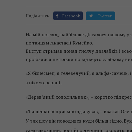
Поділитись:
Facebook
Twitter
На мій погляд, найбільше дісталося нашому у
по танцям Анастасії Кумейко.
Виступ отримав понад тисячу дизлайків і всьо
проїхалися не тільки по відверто слабкому в
«Я бізнесмен, я телеведучий, я альфа-самець, і
з ніком coconut.
«Дерев’яний холодильник», – коротко підкрес
«Тищенко неприємно здивував, – вважає Олена
У тих шоу він поводився куди більш гідно. Бу
самозакоханий, постійно дурниці говорить, в