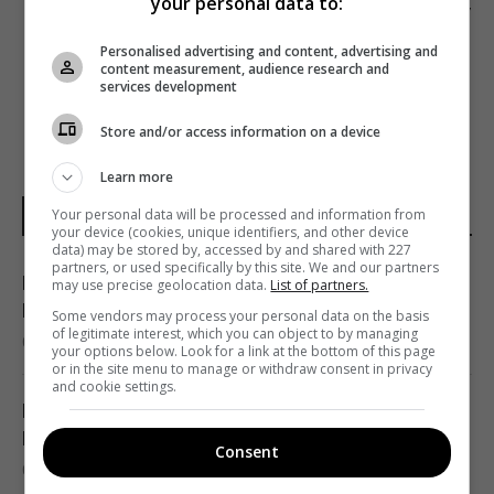
your personal data to:
ЩО НАБИРАЄ АКТОРІВ ДЛЯ ЗНІМАННЯ У
НОВОМУ ФІЛЬМІ
Personalised advertising and content, advertising and
content measurement, audience research and
services development
Store and/or access information on a device
Learn more
Your personal data will be processed and information from
НОВИНИ УКРАЇНИ І СВІТУ
your device (cookies, unique identifiers, and other device
data) may be stored by, accessed by and shared with 227
partners, or used specifically by this site. We and our partners
Гороскоп на 7 серпня за картами Таро:
may use precise geolocation data.
List of partners.
Водоліям - вибір, Близнюкам - прискорення
Some vendors may process your personal data on the basis
of legitimate interest, which you can object to by managing
07:20 п'ятниця, 07 серпня 2026
your options below. Look for a link at the bottom of this page
or in the site menu to manage or withdraw consent in privacy
and cookie settings.
Гороскоп на 7 серпня: Овнам – стосунки,
Рибам – джерело сили
Consent
07:10 п'ятниця, 07 серпня 2026