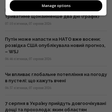
Manage options
Магнітна буря наближається: шторм
триватиме щонайменше два дні (графік)
07:10 п'ятниця, 07 серпня 2026
Путін може напасти на НАТО вже восени:
розвідка США опублікувала новий прогноз,
– WSJ
06:46 п'ятниця, 07 серпня 2026
Чи впливає глобальне потепління на погоду
в пустелі: що кажуть вчені
06:37 п'ятниця, 07 серпня 2026
7 серпня в Україну прийдуть довгоочікувані
дощі та прохолода: яким областям