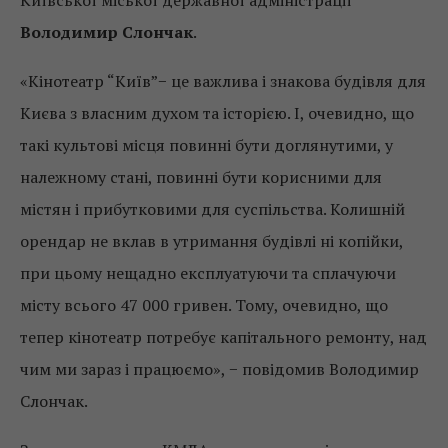
Київської міської державної адміністрації
Володимир Слончак
.
«Кінотеатр “Київ”− це важлива і знакова будівля для
Києва з власним духом та історією. І, очевидно, що
такі культові місця повинні бути доглянутими, у
належному стані, повинні бути корисними для
містян і прибутковими для суспільства. Колишній
орендар не вклав в утримання будівлі ні копійки,
при цьому нещадно експлуатуючи та сплачуючи
місту всього 47 000 гривен. Тому, очевидно, що
тепер кінотеатр потребує капітального ремонту, над
чим ми зараз і працюємо», − повідомив Володимир
Слончак.