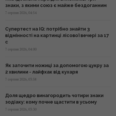
знаки, з якими союз є майже бездоганним
214 мільйонів років тому астероїд залишив
7 серпня 2026, 04:54
у Канаді "око", видиме з космосу
04:31 п'ятниця, 07 серпня 2026
Супертест на IQ: потрібно знайти 3
відмінності на картинці лісової вечері за 17
У чому полягає користь волоських горіхів
с
для серця, мозку та зміцнення імунітету
7 серпня 2026, 04:00
03:28 п'ятниця, 07 серпня 2026
Як заточити ножиці за допомогою цукру за
В Генштабі ЗСУ повідомили, на яку суму
2 хвилини - лайфхак від кухаря
країни НАТО виділять Україні військової
7 серпня 2026, 03:58
допомоги
02:52 п'ятниця, 07 серпня 2026
Доля щедро винагородить чотири знаки
зодіаку: кому почне щастити в усьому
Кинджал Тутанхамона виявився викуваним
7 серпня 2026, 03:30
із позаземного металу, - археологи