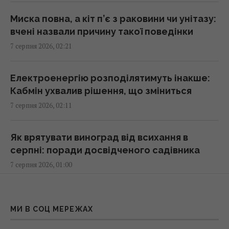
02:26 п'ятниця, 07 серпня 2026
Миска повна, а кіт п’є з раковини чи унітазу:
вчені назвали причину такої поведінки
США запровадили нові санкції проти Куби
7 серпня 2026, 02:21
за співпрацю з Китаєм та РФ, - Bloomberg
02:05 п'ятниця, 07 серпня 2026
Електроенергію розподілятимуть інакше:
Кабмін ухвалив рішення, що зміниться
Як вибратися з багнюки на автомобілі:
7 серпня 2026, 02:11
названо простий предмет у салоні, що
може допомогти
01:23 п'ятниця, 07 серпня 2026
Як врятувати виноград від всихання в
серпні: поради досвідченого садівника
7 серпня 2026, 01:00
"Достатньо, щоб вижити, а не перемогти":
ексчиновниця НАТО про надання ракет
Україні
Білі речі знову сяятимуть: старий
01:19 п'ятниця, 07 серпня 2026
«бабусин» трюк без жодної краплі
МИ В СОЦ МЕРЕЖАХ
відбілювача