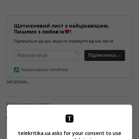
Щотижневий лист з найцікавішим.
Пишемо з любов'ю
!
Підпишіться ще раз, якщо не отримуєте від нас листи
*
Підписатись→
Предоставлено SendPulse
загрузка...
Попередня стаття
СБУ БЛОКУВАЛА МЕРЕЖУ БОТОФЕРМ, ЯКІ
ПОШИРЮВАЛИ ДЕЗІНФОРМАЦІЮ ПРО УКРАЇНУ
Наступна стаття
telekritika.ua asks for your consent to use
У INSTAGRAM З’ЯВИВСЯ ФЕЙКОВИЙ АКАУНТ,