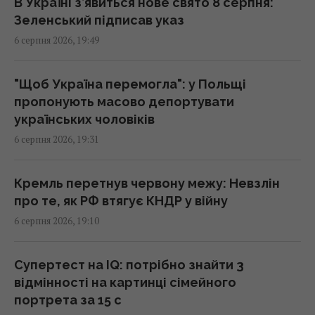
В Україні з’явиться нове свято 8 серпня:
Зеленський підписав указ
В Україні розподіляти електроенергію
6 серпня 2026, 19:49
будуть по-новому: Шмигаль розкрив деталі
19:22 четвер, 06 серпня 2026
"Щоб Україна перемогла": у Польщі
пропонують масово депортувати
Супутник Сатурна обертається настільки
українських чоловіків
повільно, що його доба триває майже 16
6 серпня 2026, 19:31
днів
18:57 четвер, 06 серпня 2026
Кремль перетнув червону межу: Невзлін
про те, як РФ втягує КНДР у війну
Захід проігнорував прохання Києва про
6 серпня 2026, 19:10
термінові поставки зенітних ракет, - NYT
18:56 четвер, 06 серпня 2026
Супертест на IQ: потрібно знайти 3
відмінності на картинці сімейного
Зустріч із "відьмою" змінила все: зірка 2000-
портрета за 15 с
х вперше розкрила, чому зникла зі сцени