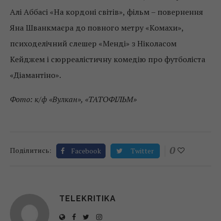
Алі Аббасі «На кордоні світів», фільм – повернення
Яна Шванкмаєра до повного метру «Комахи»,
психоделічний слешер «Менді» з Ніколасом
Кейджем і сюрреалістичну комедію про футболіста
«Діамантіно».
Фото: к/ф «Вулкан», «ТАТОФІЛЬМ»
0
Поділитись:
Facebook
Twitter
TELEKRITIKA