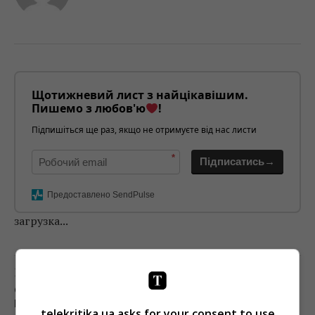
Щотижневий лист з найцікавішим.
Пишемо з любов'ю
!
Підпишіться ще раз, якщо не отримуєте від нас листи
*
Підписатись→
Предоставлено SendPulse
загрузка...
Попередня стаття
СТАЛО ВІДОМО, ХТО ТИМЧАСОВО ЗАМІНИТЬ
БАРАНОВУ В «1+1 МЕДІА»
telekritika.ua asks for your consent to use