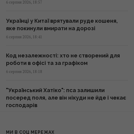
6 серпня 2026, 18:57
18:42 четвер, 06 серпня 2026
Українці у Китаї врятували руде кошеня,
Румунія змінює течію Дунаю: для чого вона
яке покинули вмирати на дорозі
це робить
6 серпня 2026, 18:41
18:30 четвер, 06 серпня 2026
Код незалежності: хто не створений для
Податкова служба передасть Міноборони
роботи в офісі та за графіком
дані про чоловіків 18–60 років: що вирішив
6 серпня 2026, 18:18
уряд
18:22 четвер, 06 серпня 2026
"Український Хатіко": пса залишили
посеред поля, але він нікуди не йде і чекає
У Польщі анонсували плани з масової
господарів
депортації українців, - ЗМІ
6 серпня 2026, 18:15
18:17 четвер, 06 серпня 2026
Відомий український актор розповів,
МИ В СОЦ МЕРЕЖАХ