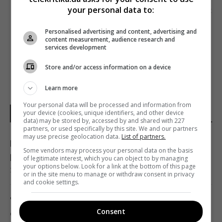
your personal data to:
Наступна стаття
У NEWSONE З’ЯВИВСЯ НОВИЙ ГОЛОВНИЙ
Personalised advertising and content, advertising and
РЕДАКТОР
content measurement, audience research and
services development
Store and/or access information on a device
Learn more
Your personal data will be processed and information from
your device (cookies, unique identifiers, and other device
НОВИНИ УКРАЇНИ І СВІТУ
data) may be stored by, accessed by and shared with 227
partners, or used specifically by this site. We and our partners
may use precise geolocation data.
List of partners.
Китай оточив пустелю деревами: через
Some vendors may process your personal data on the basis
роки вона почала поглинати більше CO₂
of legitimate interest, which you can object to by managing
your options below. Look for a link at the bottom of this page
20:52 четвер, 06 серпня 2026
or in the site menu to manage or withdraw consent in privacy
and cookie settings.
"Стародавній" римський театр, популярний
Consent
серед туристів, виявився підробкою