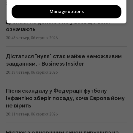
20:49 четвер, 06 серпня 2026
Manage options
Ці знаки на долоні є не у всіх: що вони
означають
20:45 четвер, 06 серпня 2026
Дістатися "нуля" стає майже неможливим
завданням, - Business Insider
20:18 четвер, 06 серпня 2026
Після скандалу у Федерації футболу
Інфантіно зберіг посаду, хоча Європа йому
не вірить
20:11 четвер, 06 серпня 2026
Нікітюк з однорічним сином вирушила на