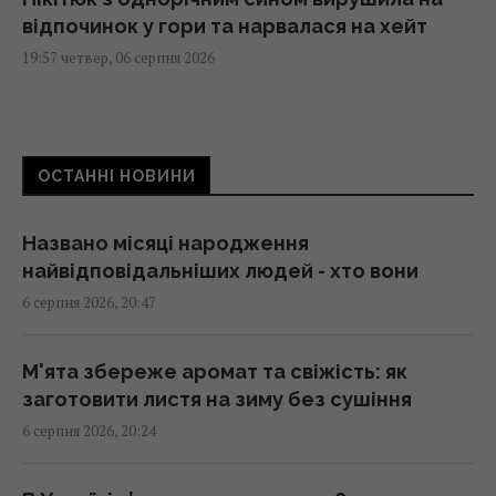
відпочинок у гори та нарвалася на хейт
19:57 четвер, 06 серпня 2026
Пісня, яка надихає: що каже дата
народження
ОСТАННІ НОВИНИ
19:54 четвер, 06 серпня 2026
Названо місяці народження
У Польщі заговорили про можливість
найвідповідальніших людей - хто вони
перехоплення російських ракет над
6 серпня 2026, 20:47
Україною, - PAP
19:35 четвер, 06 серпня 2026
М'ята збереже аромат та свіжість: як
заготовити листя на зиму без сушіння
Люди, які народилися в ці місяці,
6 серпня 2026, 20:24
найвідповідальніші
19:30 четвер, 06 серпня 2026