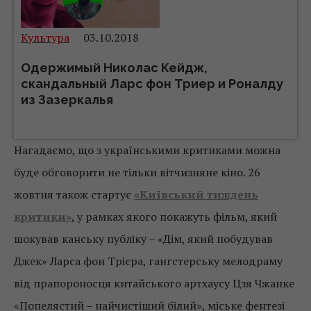
Культура
03.10.2018
Одержимый Николас Кейдж,
скандальный Ларс фон Триер и Роналду
из Зазеркалья
Нагадаємо, що з українськими критиками можна
буде обговорити не тільки вітчизняне кіно. 26
жовтня також стартує
«Київський тиждень
критики»
, у рамках якого покажуть фільм, який
шокував канську публіку – «Дім, який побудував
Джек» Ларса фон Трієра, гангстерську мелодраму
від прапороносця китайського артхаусу Цзя Чжанке
«Попелястий – найчистіший білий», міське фентезі