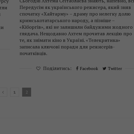
Сьогодні Ахтема Сеїтаблаєва знають, напевно, всі
урсу
Передусім як українського режисера, який зняв
гли
спочатку «Хайтарму» – драму про нелегку долю
м
кримськотатарського народу, а пізніше –
«Кіборгів», які не залишили байдужими жодного
ми
глядача. Нещодавно Ахтем прочитав лекцію про
те, як знімати кіно в Україні. «Телекритика»
записала ключові поради для режисерів-
початківців.
Поділитись:
Facebook
Twitter
2
1