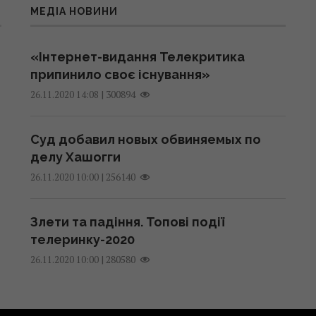
МЕДІА НОВИНИ
«Інтернет-видання Телекритика
припинило своє існування»
|
300894
26.11.2020 14:08
Суд добавил новых обвиняемых по
делу Хашогги
|
256140
26.11.2020 10:00
Злети та падіння. Топові події
телеринку-2020
|
280580
26.11.2020 10:00