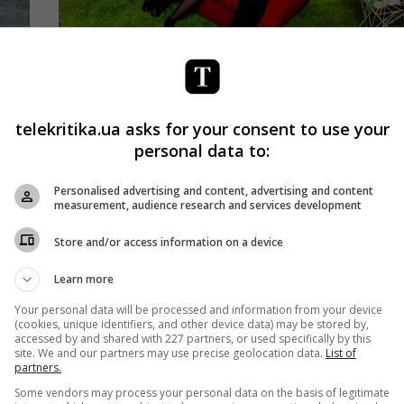
Майстер-класи
Медіатусовка
Серіали
ти
Зірки серіалу «Школа» розкажуть, як
стати топовим блогером
telekritika.ua asks for your consent to use your
Telekritika
23.03.2018 11:21
personal data to:
з
Вища школа Media & Production проведе перший
Personalised advertising and content, advertising and content
measurement, audience research and services development
и ми
майстер-клас зірок серіалу «Школа» з Іриною
y
Кудашовою, Богданом Осадчуком, Анною Трінче
Store and/or access information on a device
і Олександром Петренком.
Learn more
Поділитись:
Facebook
Twitter
Your personal data will be processed and information from your device
(cookies, unique identifiers, and other device data) may be stored by,
accessed by and shared with 227 partners, or used specifically by this
site. We and our partners may use precise geolocation data.
List of
partners.
Some vendors may process your personal data on the basis of legitimate