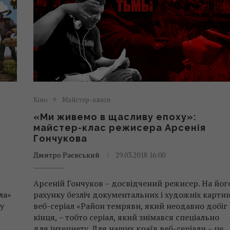
Кіно
Майстер-класи
«Ми живемо в щасливу епоху»:
майстер-клас режисера Арсенія
Гончукова
Дмитро Раєвський
29.03.2018 16:00
Арсеній Гончуков – досвідчений режисер. На йог
ла»
рахунку безліч документальних і художніх картин
у
веб-серіал «Район темряви, який неодавно добіг
кінця, – тобто серіал, який знімався спеціально
для інтернету. Для наших країв веб-серіали – це