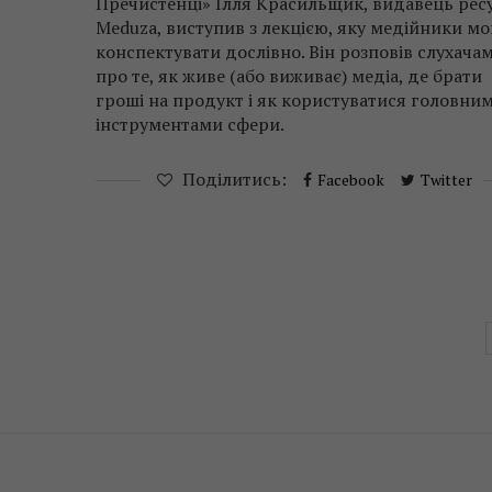
Пречистенці» Ілля Красильщик, видавець рес
Meduza, виступив з лекцією, яку медійники мо
конспектувати дослівно. Він розповів слухача
про те, як живе (або виживає) медіа, де брати
гроші на продукт і як користуватися головни
інструментами сфери.
Поділитись:
Facebook
Twitter