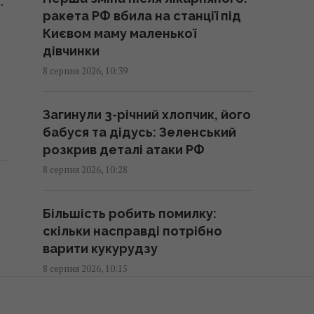
.
функції, про які ви не знали
ракета РФ вбила на станції під
10:42 субота, 08 серпня 2026
Києвом маму маленької
дівчинки
Водопостачання Львівщини під
8 серпня 2026, 10:39
загрозою: "Бориславська
нафтова компанія" просить
Загинули 3-річний хлопчик, його
Зеленського переглянути
бабуся та дідусь: Зеленський
санкції
розкрив деталі атаки РФ
10:13 субота, 08 серпня 2026
8 серпня 2026, 10:28
Європу накрила нова хвиля
Більшість робить помилку:
спеки: яким курортам
скільки насправді потрібно
загрожують лісові пожежі та
варити кукурудзу
небезпека
8 серпня 2026, 10:15
10:08 субота, 08 серпня 2026
Повінь у Буковелі: після сильної