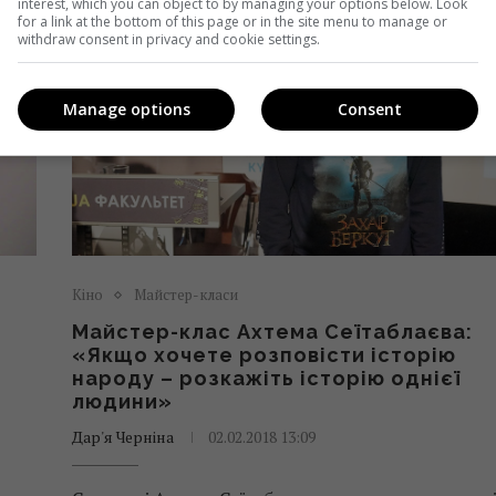
interest, which you can object to by managing your options below. Look
for a link at the bottom of this page or in the site menu to manage or
withdraw consent in privacy and cookie settings.
Manage options
Consent
Кіно
Майстер-класи
Майстер-клас Ахтема Сеїтаблаєва:
«Якщо хочете розповісти історію
народу – розкажіть історію однієї
людини»
Дар'я Черніна
02.02.2018 13:09