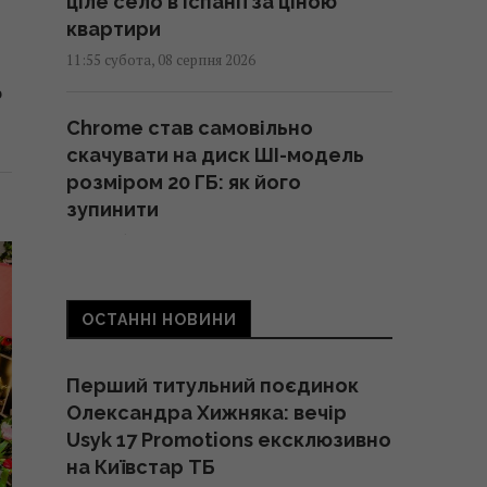
ціле село в Іспанії за ціною
квартири
11:55 субота, 08 серпня 2026
о
Chrome став самовільно
скачувати на диск ШІ-модель
розміром 20 ГБ: як його
зупинити
11:41 субота, 08 серпня 2026
Три знаки Зодіаку будуть
ОСТАННІ НОВИНИ
головними щасливчиками
нового тижня
Перший титульний поєдинок
11:36 субота, 08 серпня 2026
Олександра Хижняка: вечір
Usyk 17 Promotions ексклюзивно
5 хвилин - і оси більше не
на Київстар ТБ