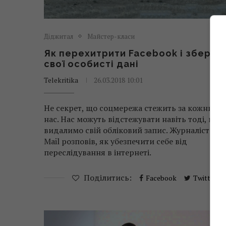
Діджитал
Майстер-класи
Як перехитрити Facebook і зберег
свої особисті дані
Telekritika
26.03.2018 10:01
Не секрет, що соцмережа стежить за кожним і
нас. Нас можуть відстежувати навіть тоді, кол
видалимо свій обліковий запис. Журналіст Dail
Mail розповів, як убезпечити себе від
переслідування в інтернеті.
Поділитись:
Facebook
Twitter