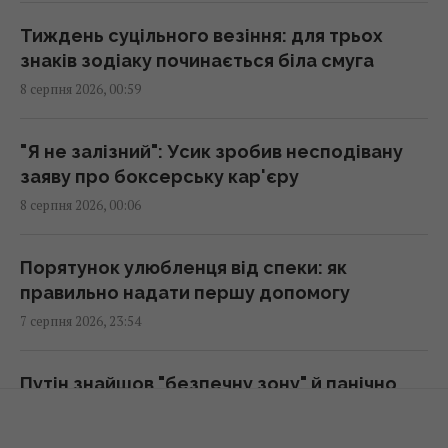
Сонячна електростанція перегородила
давні маршрути тварин: вони знайшли
Тиждень суцільного везіння: для трьох
вихід
знаків зодіаку починається біла смуга
02:18 субота, 08 серпня 2026
8 серпня 2026, 00:59
Саудівська Аравія, Пакистан і Туреччина
"Я не залізний": Усик зробив несподівану
уклали угоду про взаємну оборону, -
заяву про боксерську кар'єру
Reuters
8 серпня 2026, 00:06
01:44 субота, 08 серпня 2026
Порятунок улюбленця від спеки: як
Експерти назвали 10 речей, які варто знати
правильно надати першу допомогу
про Прагу перед поїздкою
7 серпня 2026, 23:54
01:15 субота, 08 серпня 2026
Путін знайшов "безпечну зону" й панічно
Росія просуває іноземним замовникам нову
уникає атак українських БПЛА - ЗМІ
ракету для Су-57, - ЗМІ
7 серпня 2026, 23:32