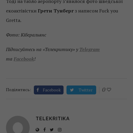
Тоді на табло аеропорту з’явилося фото шведської
екоактівістки
Грети Тунберг
з написом Fuck you
Gretta.
Фото: Кіберальянс
Підписуйтесь на «Телекритику» у
Telegram
та
Facebook
!
0
Поділитись:
Facebook
Twitter
TELEKRITIKA