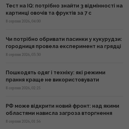
04:22 субота, 08 серпня 2026
Тест на IQ: потрібно знайти 3 відмінності на
картинці овочів та фруктів за 7 с
8 серпня 2026, 04:00
Чи справді родзинки такі корисні, як усі
думають: відповідь дієтологів
03:10 субота, 08 серпня 2026
Чи потрібно обривати пасинки у кукурудзи:
городниця провела експеримент на грядці
8 серпня 2026, 03:30
Трамп неохоче посилює тиск на РФ, але
законопроект Грема змусить його вжити
заходів, - WSJ
Пошкодять одяг і техніку: які режими
02:56 субота, 08 серпня 2026
прання краще не використовувати
8 серпня 2026, 02:25
Мелоні відреагувала на вимогу Іспанії
щодо прикордонних перевірок у Шенгені
РФ може відкрити новий фронт: над якими
02:23 субота, 08 серпня 2026
областями нависла загроза вторгнення
8 серпня 2026, 01:56