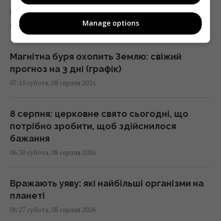
православний календар на серпень 2026
Manage options
07:30 субота, 08 серпня 2026
Магнітна буря охопить Землю: свіжий
прогноз на 3 дні (графік)
07:10 субота, 08 серпня 2026
8 серпня: церковне свято сьогодні, що
потрібно зробити, щоб здійснилося
бажання
06:30 субота, 08 серпня 2026
Вражають уяву: які найбільші організми на
планеті
06:27 субота, 08 серпня 2026