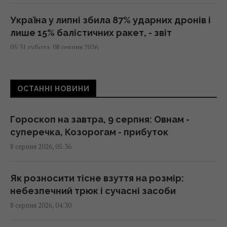
Україна у липні збила 87% ударних дронів і
лише 15% балістичних ракет, - звіт
05:31 субота, 08 серпня 2026
Бджоли орієнтуються не лише за сонцем і
ОСТАННІ НОВИНИ
запахом: у них знайшли ще один "компас"
05:24 субота, 08 серпня 2026
Гороскоп на завтра, 9 серпня: Овнам -
суперечка, Козорогам - прибуток
Росія платитиме Україні по $20 млрд на рік:
8 серпня 2026, 05:36
економіст оцінив реальний механізм
репарацій
04:37 субота, 08 серпня 2026
Як розносити тісне взуття на розмір:
небезпечний трюк і сучасні засоби
8 серпня 2026, 04:30
Покоління 1960–1980-х бачить, як молодь
викидає їхні цінності в смітник