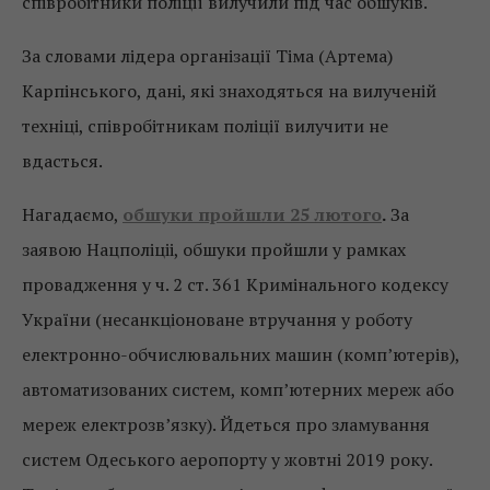
співробітники поліції вилучили під час обшуків.
За словами лідера організації Тіма (Артема)
Карпінського, дані, які знаходяться на вилученій
техніці, співробітникам поліції вилучити не
вдасться.
Нагадаємо,
обшуки пройшли 25 лютого
.
За
заявою Нацполіціі, обшуки пройшли у рамках
провадження у ч. 2 ст. 361 Кримінального кодексу
України (несанкціоноване втручання у роботу
електронно-обчислювальних машин (комп’ютерів),
автоматизованих систем, комп’ютерних мереж або
мереж електрозв’язку). Йдеться про зламування
систем Одеського аеропорту у жовтні 2019 року.