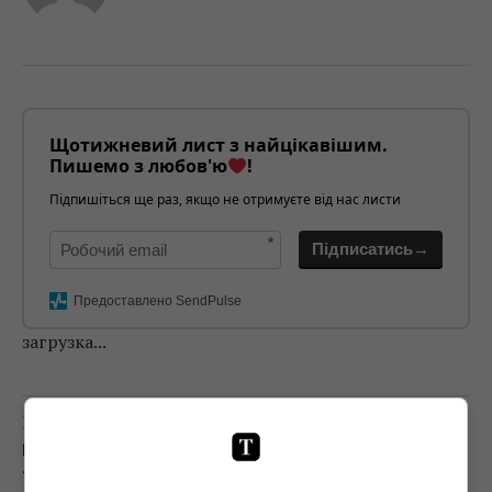
Щотижневий лист з найцікавішим.
Пишемо з любов'ю
!
Підпишіться ще раз, якщо не отримуєте від нас листи
*
Підписатись→
Предоставлено SendPulse
загрузка...
Попередня стаття
ГЕРОЇЧНИЙ ОПІР: РЕЦЕНЗІЯ НА ФІЛЬМ
«ЧЕРКАСИ»