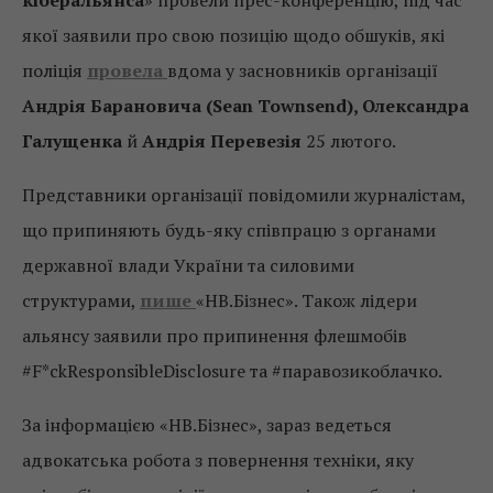
кіберальянса
» провели прес-конференцію, під час
якої заявили про свою позицію щодо обшуків, які
поліція
провела
вдома у засновників організації
Андрія Барановича (Sean Townsend), Олександра
Галущенка
й
Андрія Перевезія
25 лютого.
Представники організації повідомили журналістам,
що припиняють будь-яку співпрацю з органами
державної влади України та силовими
структурами,
пише
«НВ.Бізнес». Також лідери
альянсу заявили про припинення флешмобів
#F*ckResponsibleDisclosure та #паравозикоблачко.
За інформацією «НВ.Бізнес», зараз ведеться
адвокатська робота з повернення техніки, яку