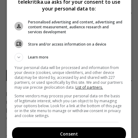
telekritika.ua asks for your consent to use
Наступна стаття
your personal data to:
ЗАВДЯКИ СУПУТНИКОВОМУ КОДУВАННЮ
ДОСТУП ДО РОСІЙСЬКИХ ТЕЛЕКАНАЛІВ
Personalised advertising and content, advertising and
ЗМЕНШИТЬСЯ – БОРОДЯНСЬКИЙ
content measurement, audience research and
services development
Store and/or access information on a device
Learn more
Your personal data will be processed and information from
your device (cookies, unique identifiers, and other device
НОВИНИ УКРАЇНИ І СВІТУ
data) may be stored by, accessed by and shared with 227
partners, or used specifically by this site. We and our partners
may use precise geolocation data.
List of partners.
Полуниця проти лохини: дослідження
Some vendors may process your personal data on the basis
of legitimate interest, which you can object to by managing
показало, в якій ягоді більше поживних
your options below. Look for a link at the bottom of this page
речовин
or in the site menu to manage or withdraw consent in privacy
and cookie settings.
07:31 субота, 08 серпня 2026
Consent
Три Спаси, Успіння та Усікновення: