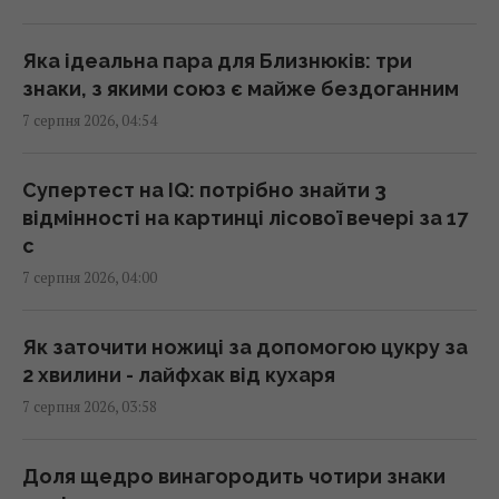
04:31 п'ятниця, 07 серпня 2026
Яка ідеальна пара для Близнюків: три
знаки, з якими союз є майже бездоганним
У чому полягає користь волоських горіхів
7 серпня 2026, 04:54
для серця, мозку та зміцнення імунітету
03:28 п'ятниця, 07 серпня 2026
Супертест на IQ: потрібно знайти 3
відмінності на картинці лісової вечері за 17
В Генштабі ЗСУ повідомили, на яку суму
с
країни НАТО виділять Україні військової
7 серпня 2026, 04:00
допомоги
02:52 п'ятниця, 07 серпня 2026
Як заточити ножиці за допомогою цукру за
2 хвилини - лайфхак від кухаря
Кинджал Тутанхамона виявився викуваним
7 серпня 2026, 03:58
із позаземного металу, - археологи
02:26 п'ятниця, 07 серпня 2026
Доля щедро винагородить чотири знаки