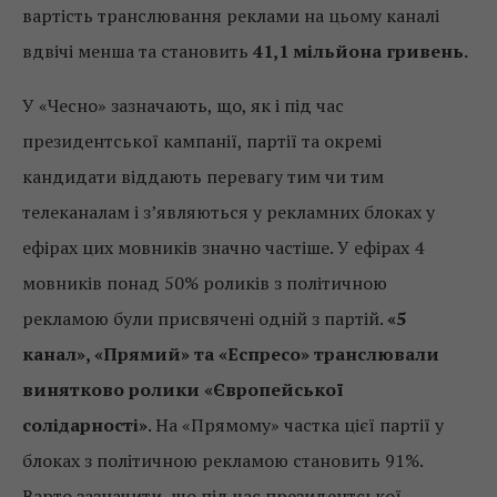
вартість транслювання реклами на цьому каналі
вдвічі менша та становить
41,1 мільйона гривень.
У «Чесно» зазначають, що, як і під час
президентської кампанії, партії та окремі
кандидати віддають перевагу тим чи тим
телеканалам і з’являються у рекламних блоках у
ефірах цих мовників значно частіше. У ефірах 4
мовників понад 50% роликів з політичною
рекламою були присвячені одній з партій.
«5
канал», «Прямий» та «Еспресо» транслювали
винятково ролики «Європейської
солідарності»
. На «Прямому» частка цієї партії у
блоках з політичною рекламою становить 91%.
Варто зазначити, що під час президентської