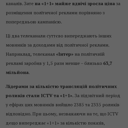
каналів. Зате
на «1+1» майже вдвічі зросла ціна
за
розміщення політичної реклами порівняно з
попередньою кампанією.
Ці два телеканали суттєво випереджають інших
мовників за доходами від політичної реклами.
Наприклад, телеканал
«Інтер»
на політичній
рекламі заробив у 1,5 рази менше – близько
63,7
мільйона
.
Лідерами за кількістю
трансляцій
політичних
роликів
с
тали
ICTV
та
«
1+1
»
.
За підзвітний період
у ефірах цих мовників вийшло 2385 та 2335 роликів
відповідно. При цьому, незважаючи на те, що ICTV
дещо випереджає «1+1» за кількістю показів,