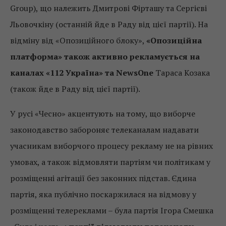
Group), що належить Дмитрові Фірташу та Сергієві
Льовочкіну (останній йде в Раду від цієї партії). На
відміну від «Опозиційного блоку»,
«Опозиційна
платформа» також активно рекламується на
каналах «112 Україна» та NewsOne
Тараса Козака
(також йде в Раду від цієї партії).
У русі «Чесно» акцентують на тому, що виборче
законодавство забороняє телеканалам надавати
учасникам виборчого процесу рекламу не на рівних
умовах, а також відмовляти партіям чи політикам у
розміщенні агітації без законних підстав. Єдина
партія, яка публічно поскаржилася на відмову у
розміщенні телереклами – була партія Ігора Смешка