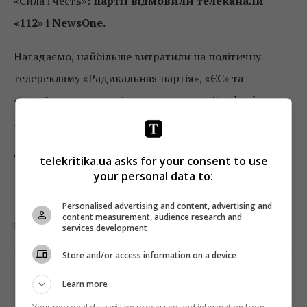
«Сила і честь»:
партії відмовили телеканали
«112» і NewsOne.
Нагадаємо, найбільше витратили на політичну
телерекламу «Радикальная партія», «ЄС» та
«Українська стратегія», на рекламу в Facebook –
партія «Голос».
Фото: скріншот каналу «Україна»
telekritika.ua asks for your consent to use
your personal data to:
Personalised advertising and content, advertising and
content measurement, audience research and
0
Поділитись:
Facebook
Twitter
services development
Store and/or access information on a device
Learn more
TELEKRITIKA