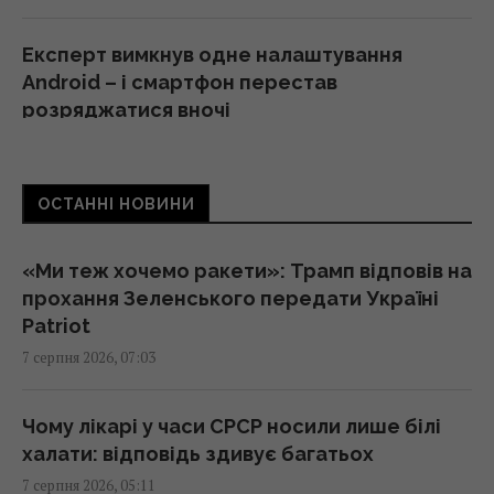
Експерт вимкнув одне налаштування
Android – і смартфон перестав
розряджатися вночі
05:30 п'ятниця, 07 серпня 2026
ОСТАННІ НОВИНИ
Червневий оптимізм українців вивітрився,
перелому у війні нема, - німецький оглядач
05:25 п'ятниця, 07 серпня 2026
«Ми теж хочемо ракети»: Трамп відповів на
прохання Зеленського передати Україні
Patriot
Удари Росії по кораблях у Чорному морі: у
7 серпня 2026, 07:03
FP розкрили наслідки
04:37 п'ятниця, 07 серпня 2026
Чому лікарі у часи СРСР носили лише білі
халати: відповідь здивує багатьох
214 мільйонів років тому астероїд залишив
7 серпня 2026, 05:11
у Канаді "око", видиме з космосу