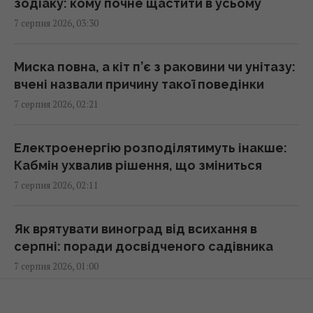
зодіаку: кому почне щастити в усьому
США запровадили нові санкції проти Куби
7 серпня 2026, 03:30
за співпрацю з Китаєм та РФ, - Bloomberg
02:05 п'ятниця, 07 серпня 2026
Миска повна, а кіт п’є з раковини чи унітазу:
вчені назвали причину такої поведінки
Як вибратися з багнюки на автомобілі:
7 серпня 2026, 02:21
названо простий предмет у салоні, що
може допомогти
01:23 п'ятниця, 07 серпня 2026
Електроенергію розподілятимуть інакше:
Кабмін ухвалив рішення, що зміниться
7 серпня 2026, 02:11
"Достатньо, щоб вижити, а не перемогти":
ексчиновниця НАТО про надання ракет
Україні
Як врятувати виноград від всихання в
01:19 п'ятниця, 07 серпня 2026
серпні: поради досвідченого садівника
7 серпня 2026, 01:00
Одне налаштування, яке варто змінити всім
власникам нових телевізорів
Білі речі знову сяятимуть: старий