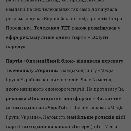
кампанії на цих телеканалах так само домінувала
реклама лідера «Європейської солідарності» Петра
Порошенка.
Телеканал ТЕТ також розміщував у
ефірі рекламу лише однієї партії – «Слуги
народу»
.
Партія «Опозиційний блок» віддавала перевагу
телеканалу «Україна»
з медіахолдингу «Медіа
Група Україна», котрим володіє Рінат Ахметов,
якого називають спонсором партії. На противагу їй,
реклама «Опозиційної платформи – За життя»
не виходила на «Україні»
та інших каналах «Медіа
Групи Україна». Натомість
найбільше роликів цієї
партії виходило на каналі «Інтер»
(Inter Media