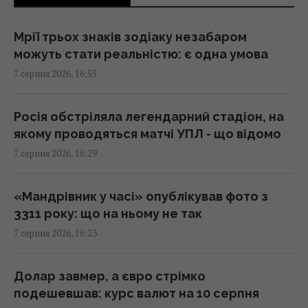
16:06 п'ятниця, 07 серпня 2026
Мрії трьох знаків зодіаку незабаром
можуть стати реальністю: є одна умова
У червні – 30 бомб, у липні – понад 50: в ОВА
7 серпня 2026, 16:55
заявили про посилення авіаударів по Сумах
16:04 п'ятниця, 07 серпня 2026
Росія обстріляла легендарний стадіон, на
якому проводяться матчі УПЛ - що відомо
Без перегляду прайс-кепів Україні буде
7 серпня 2026, 16:29
складніше імпортувати електроенергію
взимку, – Центр Разумкова
16:04 п'ятниця, 07 серпня 2026
«Мандрівник у часі» опублікував фото з
3311 року: що на ньому не так
7 серпня 2026, 16:23
Нацбанк посилив гривню до євро:
офіційний курс валют на понеділок
15:56 п'ятниця, 07 серпня 2026
Долар завмер, а євро стрімко
подешевшав: курс валют на 10 серпня