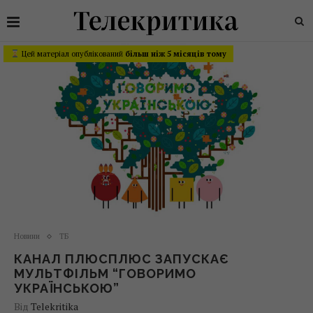
Цей матеріал опублікований
більш ніж 5 місяців тому
Новини
ТБ
КАНАЛ ПЛЮСПЛЮС ЗАПУСКАЄ
МУЛЬТФІЛЬМ “ГОВОРИМО
УКРАЇНСЬКОЮ”
Від
Telekritika