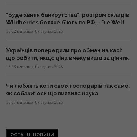
"Буде хвиля банкрутства": розгром складів
Wildberries боляче бʼють по РФ, - Die Welt
16:22 п'ятниця, 07 серпня 2026
Українців попередили про обман на касі:
що робити, якщо ціна в чеку вища за цінник
16:18 п'ятниця, 07 серпня 2026
Чи люблять коти своїх господарів так само,
як собаки: ось що виявила наука
16:17 п'ятниця, 07 серпня 2026
У кримінальній справі ринку "Столичний"
матеріалами стали дописи про підтримку
ОСТАННІ НОВИНИ
ЗСУ, - ЗМІ