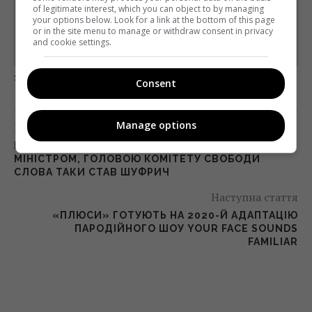
of legitimate interest, which you can object to by managing
*
Підписатись→
your options below. Look for a link at the bottom of this page
or in the site menu to manage or withdraw consent in privacy
and cookie settings.
Предоставлено SendPulse
загрузка...
Consent
Manage options
Попередня стаття
РАДА ПРИЗНАЧИЛА БОРОДЯНСЬКОГО
МІНІСТРОМ, ГОЛОВОЮ КОМІТЕТУ СВОБОДИ
СЛОВА ТАКИ СТАВ ШУФРИЧ
Наступна стаття
«ПЛЮСИ» ГОТУЮТЬ НА 2020-Й АДАПТАЦІЮ
ПАРОДІЙНОГО ШОУ YOUR FACE SOUNDS
FAMILIAR