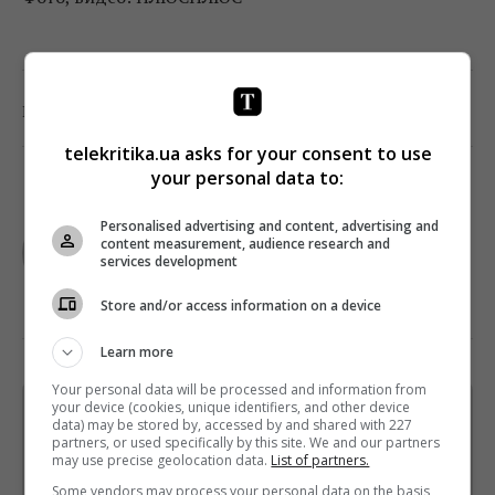
0
Поділитись:
Facebook
Twitter
telekritika.ua asks for your consent to use
your personal data to:
TELEKRITIKA
Personalised advertising and content, advertising and
content measurement, audience research and
services development
Store and/or access information on a device
Learn more
Your personal data will be processed and information from
your device (cookies, unique identifiers, and other device
Щотижневий лист з найцікавішим.
data) may be stored by, accessed by and shared with 227
Пишемо з любов'ю
!
partners, or used specifically by this site. We and our partners
may use precise geolocation data.
List of partners.
Підпишіться ще раз, якщо не отримуєте від нас листи
Some vendors may process your personal data on the basis