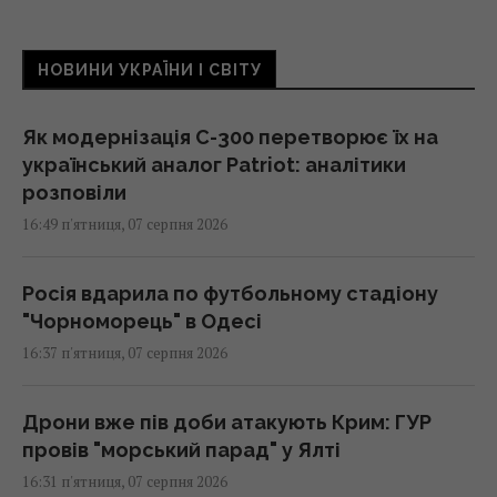
НОВИНИ УКРАЇНИ І СВІТУ
Як модернізація С-300 перетворює їх на
український аналог Patriot: аналітики
розповіли
16:49 п'ятниця, 07 серпня 2026
Росія вдарила по футбольному стадіону
"Чорноморець" в Одесі
16:37 п'ятниця, 07 серпня 2026
Дрони вже пів доби атакують Крим: ГУР
провів "морський парад" у Ялті
16:31 п'ятниця, 07 серпня 2026