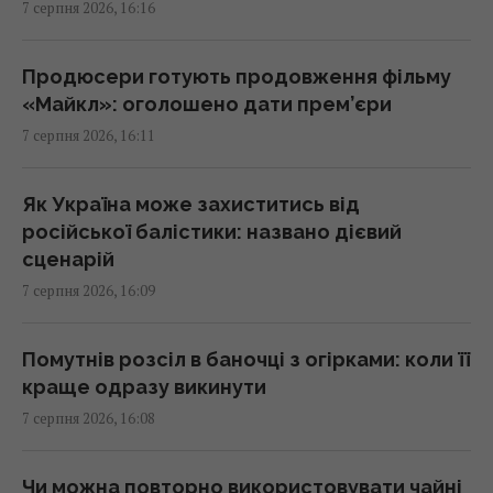
7 серпня 2026, 16:16
Кіборга Оловаренка шостий рік судять
через конфлікт з агітаторами Шарія, –
Аронець
Продюсери готують продовження фільму
15:51 п'ятниця, 07 серпня 2026
«Майкл»: оголошено дати прем’єри
7 серпня 2026, 16:11
Деякі забуті спогади не зникають повністю,
їх можна відновити, – дослідження
Як Україна може захиститись від
15:49 п'ятниця, 07 серпня 2026
російської балістики: названо дієвий
сценарій
7 серпня 2026, 16:09
Чи справді вигідна сімейна упаковка:
експерти розкрили неочевидний нюанс
15:37 п'ятниця, 07 серпня 2026
Помутнів розсіл в баночці з огірками: коли її
краще одразу викинути
7 серпня 2026, 16:08
Українське питання розкололо Італію
навпіл, - Politico
15:36 п'ятниця, 07 серпня 2026
Чи можна повторно використовувати чайні