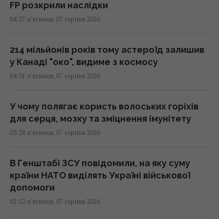
FP розкрили наслідки
04:37 п'ятниця, 07 серпня 2026
214 мільйонів років тому астероїд залишив
у Канаді "око", видиме з космосу
04:31 п'ятниця, 07 серпня 2026
У чому полягає користь волоських горіхів
для серця, мозку та зміцнення імунітету
03:28 п'ятниця, 07 серпня 2026
В Генштабі ЗСУ повідомили, на яку суму
країни НАТО виділять Україні військової
допомоги
02:52 п'ятниця, 07 серпня 2026