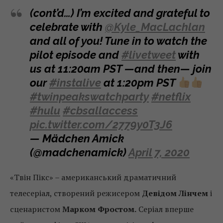
(cont’d…) I’m excited and grateful to
celebrate with
@Kyle_MacLachlan
and all of you! Tune in to watch the
pilot episode and
#livetweet
with
us at 11:20am PST —and then— join
our
#instalive
at 1:20pm PST
#twinpeakswatchparty
#netflix
#hulu
#cbsallaccess
pic.twitter.com/2779y0T3J6
— Mädchen Amick
(@madchenamick)
April 7, 2020
«Твін Пікс» – американський драматичний
телесеріал, створений режисером
Девідом Лінчем
і
сценаристом
Марком Фростом.
Серіал вперше