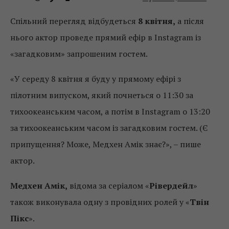
Спільний перегляд відбудеться
8 квітня,
а після
нього актор проведе прямий ефір в Instagram із
«загадковим» запрошеним гостем.
«У середу 8 квітня я буду у прямому ефірі з
пілотним випуском, який почнеться о 11:30 за
тихоокеанським часом, а потім в Instagram о 13:20
за тихоокеанським часом із загадковим гостем. (Є
припущення? Може, Медхен Амік знає?», – пише
актор.
Медхен Амік,
відома за серіалом «
Рівердейл
»
також виконувала одну з провідних ролей у «
Твін
Пікс
».