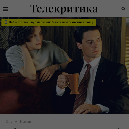
Цей матеріал опублікований
більш ніж 5 місяців тому
Кіно
Новини