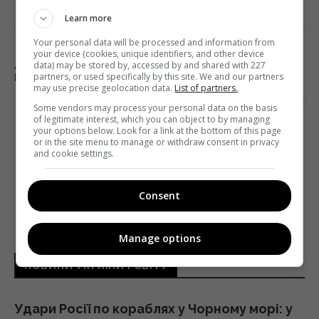
Learn more
Your personal data will be processed and information from
Попередня стаття
your device (cookies, unique identifiers, and other device
ДЕРЖКІНО ТА МІНЦИФРИ РОЗПОЧАЛИ
data) may be stored by, accessed by and shared with 227
partners, or used specifically by this site. We and our partners
ПРОГРАМУ ЦИФРОВІЗАЦІЇ ПОСЛУГ АГЕНТСТВА
may use precise geolocation data.
List of partners.
Наступна стаття
Some vendors may process your personal data on the basis
of legitimate interest, which you can object to by managing
ХТО? КОГО? ЯК? ВСЕ ПРО ПРОБЛЕМИ І
your options below. Look for a link at the bottom of this page
НЕМОЖЛИВІСТЬ ВАЛЮТНОГО ВИМІРЮВАННЯ
or in the site menu to manage or withdraw consent in privacy
МАЛИХ ЕКРАНІВ
and cookie settings.
Consent
Manage options
НОВИНИ УКРАЇНИ І СВІТУ
Удари Росії по кораблях у Чорному морі: у