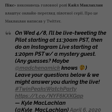
Пікс
» виконавець головної ролі
Кайл Маклахлан
влаштує онлайн-перегляд пілотної серії. Про це
Маклахлан написав у Twitter.
On Wed 4/8, I’ll be live-tweeting the
Pilot starting at 11:30am PST, then
do an Instagram Live starting at
1:20pm PST w/ a mystery guest.
(Any guesses? Maybe
@madchenamick
knows
)
Leave your questions below & we
might answer you during the live!
#TwinPeaksWatchParty
https://t.co/NYF6KXKGap
— Kyle MacLachlan
(@Kyle_MacLachlan)
April 6, 2020