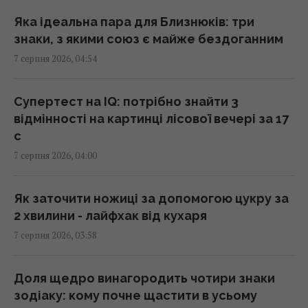
Україні
01:19 п'ятниця, 07 серпня 2026
Яка ідеальна пара для Близнюків: три
знаки, з якими союз є майже бездоганним
7 серпня 2026, 04:54
Одне налаштування, яке варто змінити всім
власникам нових телевізорів
00:25 п'ятниця, 07 серпня 2026
Супертест на IQ: потрібно знайти 3
відмінності на картинці лісової вечері за 17
с
"Нам самим потрібні": Трамп відреагував на
7 серпня 2026, 04:00
прохання Зеленського надати ракети до
Patriot
00:22 п'ятниця, 07 серпня 2026
Як заточити ножиці за допомогою цукру за
2 хвилини - лайфхак від кухаря
7 серпня 2026, 03:58
Вчені виявили відбитки пальців на кераміці
віком 8000 років: що їх здивувало
23:58 четвер, 06 серпня 2026
Доля щедро винагородить чотири знаки
зодіаку: кому почне щастити в усьому