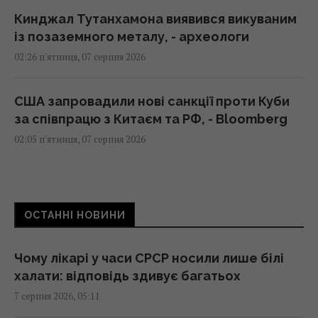
Кинджал Тутанхамона виявився викуваним
із позаземного металу, - археологи
02:26 п'ятниця, 07 серпня 2026
США запровадили нові санкції проти Куби
за співпрацю з Китаєм та РФ, - Bloomberg
02:05 п'ятниця, 07 серпня 2026
Як вибратися з багнюки на автомобілі:
названо простий предмет у салоні, що
ОСТАННІ НОВИНИ
може допомогти
01:23 п'ятниця, 07 серпня 2026
Чому лікарі у часи СРСР носили лише білі
халати: відповідь здивує багатьох
"Достатньо, щоб вижити, а не перемогти":
7 серпня 2026, 05:11
ексчиновниця НАТО про надання ракет