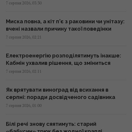
7 серпня 2026, 03:30
Атака дронів на Москву: аналітики оцінили
ефективність роботи російської ППО
23:39 четвер, 06 серпня 2026
Миска повна, а кіт п’є з раковини чи унітазу:
вчені назвали причину такої поведінки
7 серпня 2026, 02:21
Жінки з дипломами частіше обирають
успішних чоловіків без вищої освіти, –
дослідження
Електроенергію розподілятимуть інакше:
23:24 четвер, 06 серпня 2026
Кабмін ухвалив рішення, що зміниться
7 серпня 2026, 02:11
Україна ставить Путіна на передвиборчий
годинник, - Newsweek
Як врятувати виноград від всихання в
23:07 четвер, 06 серпня 2026
серпні: поради досвідченого садівника
7 серпня 2026, 01:00
Корецький анонсував збільшення
заробітної плати педагогів з 1 вересня
Білі речі знову сяятимуть: старий
22:53 четвер, 06 серпня 2026
«бабусин» трюк без жодної краплі