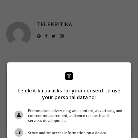
TELEKRITIKA
Щотижневий лист з найцікавішим.
Пишемо з любов'ю
!
telekritika.ua asks for your consent to use
Підпишіться ще раз, якщо не отримуєте від нас листи
your personal data to:
*
Підписатись→
Personalised advertising and content, advertising and
content measurement, audience research and
services development
Предоставлено SendPulse
Store and/or access information on a device
загрузка...