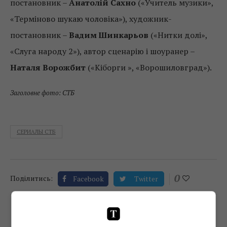
постановник –
Анатолій Сахно
(«Учитель музики»,
«Терміново шукаю чоловіка»), художник-
постановник –
Вадим Шинкарьов
(«Нитки долі»,
«Слуга народу 2»), автор сценарію і шоуранер –
Наталя Ворожбит
(«Кіборги », «Ворошиловград»).
Заголовне фото: СТБ
СЕРИАЛЫ СТБ
0
Поділитись:
Facebook
Twitter