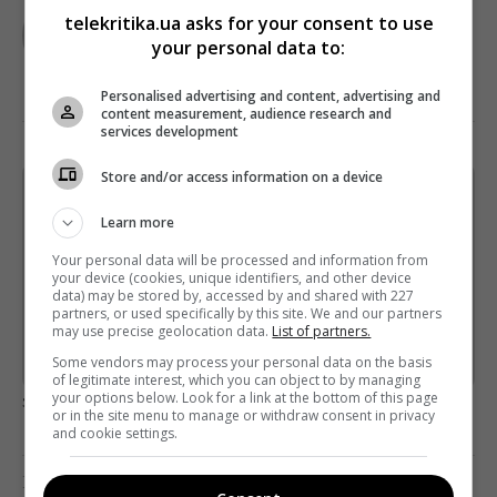
TELEKRITIKA
telekritika.ua asks for your consent to use
your personal data to:
Personalised advertising and content, advertising and
content measurement, audience research and
services development
Store and/or access information on a device
Щотижневий лист з найцікавішим.
Пишемо з любов'ю
!
Learn more
Підпишіться ще раз, якщо не отримуєте від нас листи
Your personal data will be processed and information from
your device (cookies, unique identifiers, and other device
data) may be stored by, accessed by and shared with 227
*
Підписатись→
partners, or used specifically by this site. We and our partners
may use precise geolocation data.
List of partners.
Предоставлено SendPulse
Some vendors may process your personal data on the basis
of legitimate interest, which you can object to by managing
загрузка...
your options below. Look for a link at the bottom of this page
or in the site menu to manage or withdraw consent in privacy
and cookie settings.
Попередня стаття