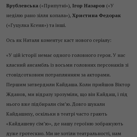
Врублевська
(«Припутні»),
Ігор Назаров
(«У
неділю рано зілля копала»),
Христина Федорак
(«Гуцулка Ксеня») та інші.
Ось як Наталя коментує каст нового серіалу:
«У цій історії немає одного головного героя. У нас
класний ансамбль із восьми головних персонажів зі
стовідсотковим потраплянням за акторами.
Першим затвердили Кайдаша. Коли прийшов Віктор
Жданов, ми відразу зрозуміли, що він Кайдаш, і під
нього вже підбирали сім’ю. Довго шукали
Кайдашиху, оскільки в театрі часто грають
«Кайдашеву сім’ю», де нашу героїню зображують
дуже гротескно. Ми не хотіли театральності, нам