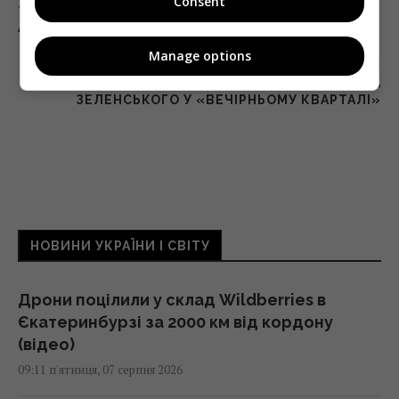
Consent
? «ТЕМНА ВЕЖА» І «КАСЛ РОК» ОНОВИЛИ
АКТОРСЬКИЙ СКЛАД
Manage options
Наступна стаття
ПЕРША ПОЯВА ДВІЙНИКА ВОЛОДИМИРА
ЗЕЛЕНСЬКОГО У «ВЕЧІРНЬОМУ КВАРТАЛІ»
НОВИНИ УКРАЇНИ І СВІТУ
Дрони поцілили у склад Wildberries в
Єкатеринбурзі за 2000 км від кордону
(відео)
09:11 п'ятниця, 07 серпня 2026