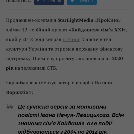
Поділитись:
Facebook
Twitter
Продакшен-компанія
StarLightMedia «ПроКіно»
знімає 12-серійний проект
«Кайдашева сім’я ХХІ»
,
який у 2018 році виграв
пітчинг
Міністерства
культури України та отримав державну фінансову
підтримку. Прем’єру проекту запланована на
2020
рік
на телеканалі СТБ.
Екранізацію коментує автор сценарію
Наталя
Ворожбит
:
Це сучасна версія за мотивами
повісті Івана Нечуя-Левицького. Всім
знайома сім’я Кайдашів, але події
відбуваються з 2005 по 2014 рік.