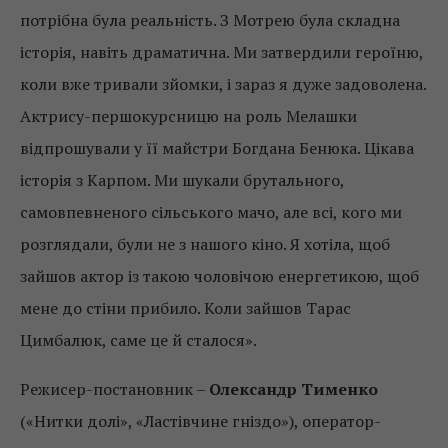
потрібна була реальність. З Мотрею була складна
історія, навіть драматична. Ми затвердили героїню,
коли вже тривали зйомки, і зараз я дуже задоволена.
Актрису-першокурсницю на роль Мелашки
відпрошували у її майстри Богдана Бенюка. Цікава
історія з Карпом. Ми шукали брутального,
самовпевненого сільського мачо, але всі, кого ми
розглядали, були не з нашого кіно. Я хотіла, щоб
зайшов актор із такою чоловічою енергетикою, щоб
мене до стіни прибило. Коли зайшов Тарас
Цимбалюк, саме це й сталося».
Режисер-постановник –
Олександр Тименко
(«Нитки долі», «Ластівчине гніздо»), оператор-