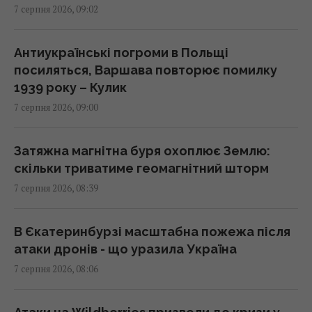
7 серпня 2026, 09:02
Як рицинова олія впливає на волосся:
дослідження пояснюють користь цього
Антиукраїнські погроми в Польщі
народного засобу
посиляться, Варшава повторює помилку
08:41 п'ятниця, 07 серпня 2026
1939 року – Кулик
7 серпня 2026, 09:00
Інцидент у Лейпцигу: у Німеччині
заперечили, що український літак
Затяжна магнітна буря охоплює Землю:
перевозив боєприпаси
скільки триватиме геомагнітний шторм
08:32 п'ятниця, 07 серпня 2026
7 серпня 2026, 08:39
РФ використовує українських
В Єкатеринбурзі масштабна пожежа після
військовополонених для формування
атаки дронів - що уразила Україна
бойових підрозділів, - ISW
7 серпня 2026, 08:06
08:24 п'ятниця, 07 серпня 2026