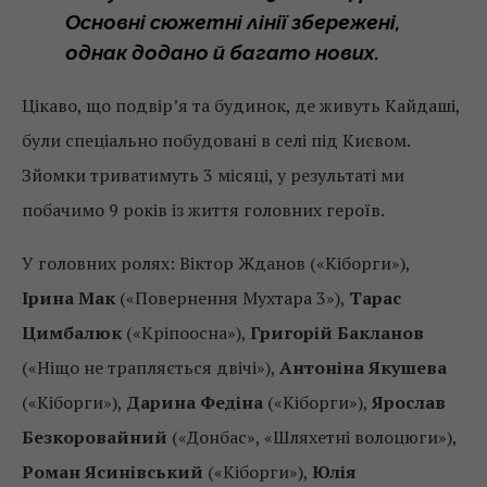
Основні сюжетні лінії збережені,
однак додано й багато нових.
Цікаво, що подвір’я та будинок, де живуть Кайдаші,
були спеціально побудовані в селі під Києвом.
Зйомки триватимуть 3 місяці, у результаті ми
побачимо 9 років із життя головних героїв.
У головних ролях: Віктор Жданов («Кіборги»),
Ірина Мак
(«Повернення Мухтара 3»),
Тарас
Цимбалюк
(«Кріпоосна»),
Григорій Бакланов
(«Ніщо не трапляється двічі»),
Антоніна Якушева
(«Кіборги»),
Дарина Федіна
(«Кіборги»),
Ярослав
Безкоровайний
(«Донбас», «Шляхетні волоцюги»),
Роман Ясинівський
(«Кіборги»),
Юлія