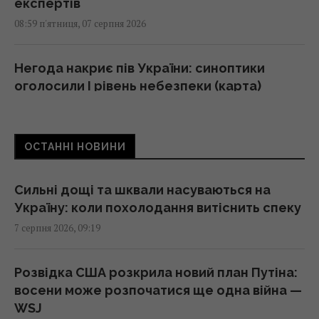
експертів
08:59 п'ятниця, 07 серпня 2026
Негода накриє пів України: синоптики
оголосили І рівень небезпеки (карта)
08:55 п'ятниця, 07 серпня 2026
ОСТАННІ НОВИНИ
Трамп підписав укази про обмеження
громадянства за правом народження у
США
Сильні дощі та шквали насуваються на
08:49 п'ятниця, 07 серпня 2026
Україну: коли похолодання витіснить спеку
7 серпня 2026, 09:19
"Щенячий патруль", "Морозивник" і "Мотор
Сіті": головні прем'єри в кінотеатрах цього
Розвідка США розкрила новий план Путіна:
тижня
восени може розпочатися ще одна війна —
08:47 п'ятниця, 07 серпня 2026
WSJ