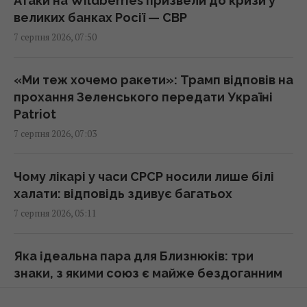
Атаки на Wildberries призвели до кризи у
Синоптикиня назвала точну дату, коли вже
великих банках Росії — СВР
похолоднішає по всій Україні
7 серпня 2026, 07:50
08:23 п'ятниця, 07 серпня 2026
«Ми теж хочемо ракети»: Трамп відповів на
Якого числа Горіховий Спас 2026: чого не
прохання Зеленського передати Україні
можна робити і що святити в церкві
Patriot
08:15 п'ятниця, 07 серпня 2026
7 серпня 2026, 07:03
Кім Чен Ин з початку війни в Україні отримав
Чому лікарі у часи СРСР носили лише білі
$22 мільярди надприбутку, – Bloomberg
халати: відповідь здивує багатьох
08:08 п'ятниця, 07 серпня 2026
7 серпня 2026, 05:11
7 серпня у Києві буде гроза, але спека
Яка ідеальна пара для Близнюків: три
нікуди не подінеться
знаки, з якими союз є майже бездоганним
08:00 п'ятниця, 07 серпня 2026
7 серпня 2026, 04:54