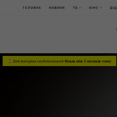
ГОЛОВНА
НОВИНИ
ТБ
КІНО
ДІ
Цей матеріал опублікований
більш ніж 5 місяців тому