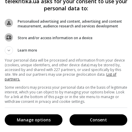
telekritika.ua asks for your consent to use your
огодні можливі ефективні результати», – коментує нову
personal data to:
Personalised advertising and content, advertising and content
measurement, audience research and services development
member of Havas. За підсумками 2018 року команда Артем
Store and/or access information on a device
ості агентств маркетингових сервісів України (ВРК, сезо
ок нагород на різних рекламних фестивалях.
Learn more
Your personal data will be processed and information from your device
авіть найсміливіші очікування, і ми здійснюємо безліч
(cookies, unique identifiers, and other device data) may be stored by,
accessed by and shared with 227 partners, or used specifically by this
ушанський, Managing Director Dentsu Media. – Хоча я дав
site. We and our partners may use precise geolocation data.
List of
partners.
огою ми хочемо розширити нашу стратегічну експертизу т
Some vendors may process your personal data on the basis of legitimate
interest, which you can object to by managing your options below. Look
лієнт-сервісу. Також є ще ряд амбітних ідей щодо
for a link at the bottom of this page or in the site menu to manage or
withdraw consent in privacy and cookie settings.
тному менеджменті, які хоч і залишаться за кадром, але
ть, сконцентрувавшись на найважливішому. Крім того,
Manage options
Consent
 та складнішими, і ми завжди повинні думати на кілька
ійних завдань мислити екосистемою маркетингу».