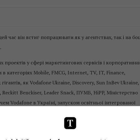
ей час він встиг попрацювати як у агентствах, так і на боц
.
х проектів у сфері маркетингових сервісів і корпоративн
в категоріях Mobile, FMCG, Internet, TV, IT, Finance,
гантів, як Vodafone Ukraine, Discovery, Sun InBev Ukraine,
 Reckitt Benckiser, Leader Snack, ПУМБ, HiPP, Міністерство
м Vodafone в Україні, запуском освітньої інтегрованої
унікаціями для «Нової пошти» і спонсорськими проявами
ратегічними відділами, використання клієнтського досві