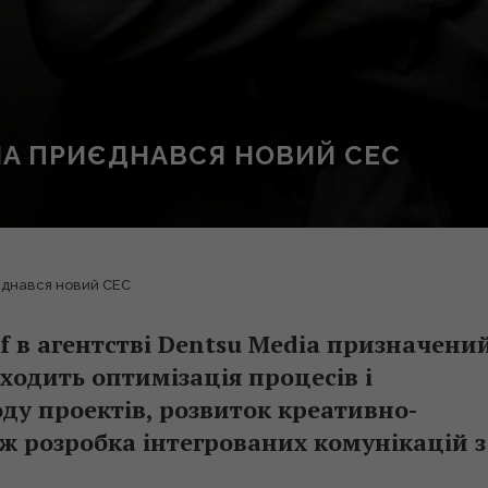
IA ПРИЄДНАВСЯ НОВИЙ CEC
єднався новий CEC
ef в агентстві Dentsu Media призначени
ходить оптимізація процесів і
ду проектів, розвиток креативно-
ож розробка інтегрованих комунікацій з