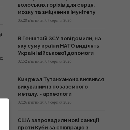
волоських горіхів для серця,
мозку та зміцнення імунітету
03:28 п'ятниця, 07 серпня 2026
і
В Генштабі ЗСУ повідомили, на
яку суму країни НАТО виділять
Україні військової допомоги
их
02:52 п'ятниця, 07 серпня 2026
Кинджал Тутанхамона виявився
викуваним із позаземного
металу, - археологи
02:26 п'ятниця, 07 серпня 2026
США запровадили нові санкції
проти Куби за співпрацю з
ду