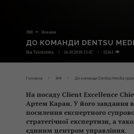
ЗМІ
Новини
ДО КОМАНДИ DENTSU MED
Від
Telekritika
16.10.2018 13:47
15261
Головна
ЗМІ
До команди Dentsu Media при
На посаду Client Excellence Chi
Артем Каран. У його завдання в
посилення експертного супрово
стратегічної експертизи, а так
єдиним центром управління.