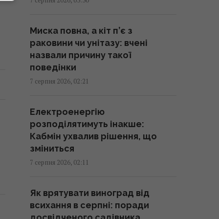
змінити всім власникам нових
телевізорів
Миска повна, а кіт п’є з
00:25 п'ятниця, 07 серпня 2026
раковини чи унітазу: вчені
назвали причину такої
"Нам самим потрібні": Трамп
поведінки
відреагував на прохання
7 серпня 2026, 02:21
Зеленського надати ракети до
Patriot
Електроенергію
00:22 п'ятниця, 07 серпня 2026
розподілятимуть інакше:
Кабмін ухвалив рішення, що
Вчені виявили відбитки пальців
зміниться
на кераміці віком 8000 років: що
7 серпня 2026, 02:11
їх здивувало
23:58 четвер, 06 серпня 2026
Як врятувати виноград від
всихання в серпні: поради
Атака дронів на Москву:
досвідченого садівника