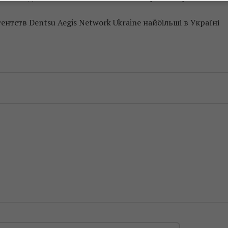
нтств Dentsu Aegis Network Ukraine найбільші в Україні