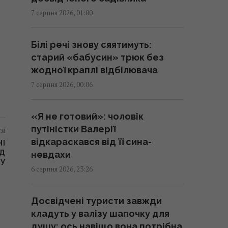
аналітики оцінили ефективність
7 серпня 2026, 01:00
роботи російської ППО
23:39 четвер, 06 серпня 2026
Білі речі знову сяятимуть:
старий «бабусин» трюк без
Жінки з дипломами частіше
жодної краплі відбілювача
обирають успішних чоловіків
7 серпня 2026, 00:06
без вищої освіти, –
дослідження
«Я не готовий»: чоловік
23:24 четвер, 06 серпня 2026
путіністки Валерії
тя
відкараскався від її сина-
НІ
Україна ставить Путіна на
ІД
невдахи
СУ
передвиборчий годинник, -
6 серпня 2026, 23:26
Newsweek
23:07 четвер, 06 серпня 2026
Досвідчені туристи завжди
кладуть у валізу шапочку для
Корецький анонсував
душу: ось навіщо вона потрібна