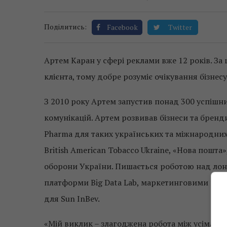
Поділитись:
Facebook
Twitter
Артем Каран у сфері реклами вже 12 років. За ц
клієнта, тому добре розуміє очікування бізнесу
З 2010 року Артем запустив понад 300 успішни
комунікацій. Артем розвивав бізнеси та бренди 
Pharma для таких українських та міжнародних гі
British American Tobacco Ukraine, «Нова пошта»,
оборони України. Пишається роботою над лонче
платформи Big Data Lab, маркетинговими ком
для Sun InBev.
«Мій виклик – злагоджена робота між усіма ст