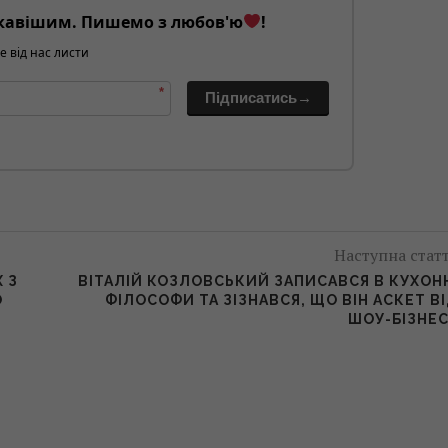
кавішим. Пишемо з любов'ю
!
е від нас листи
*
Підписатись→
Наступна стат
 З
ВІТАЛІЙ КОЗЛОВСЬКИЙ ЗАПИСАВСЯ В КУХОН
О
ФІЛОСОФИ ТА ЗІЗНАВСЯ, ЩО ВІН АСКЕТ В
ШОУ-БІЗНЕ