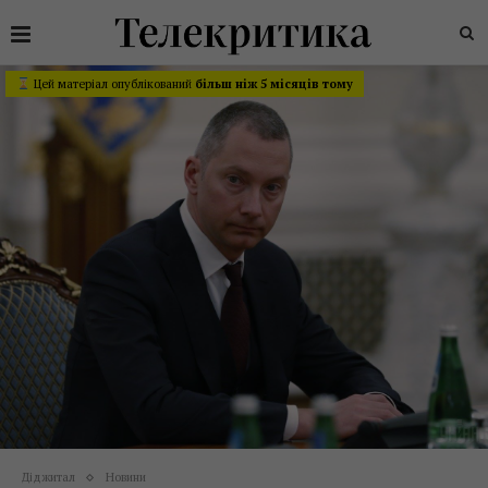
Цей матеріал опублікований
більш ніж 5 місяців тому
Діджитал
Новини