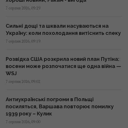
7 серпня 2026, 09:29
У ці дні серпня клювання не буде: що
показує календар риболова на місяць
09:00 п'ятниця, 07 серпня 2026
Сильні дощі та шквали насуваються на
Україну: коли похолодання витіснить спеку
7 серпня 2026, 09:19
Що можна забрати з готельного номера, а
за що доведеться заплатити: пояснення
експертів
Розвідка США розкрила новий план Путіна:
08:59 п'ятниця, 07 серпня 2026
восени може розпочатися ще одна війна —
WSJ
7 серпня 2026, 09:02
Негода накриє пів України: синоптики
оголосили І рівень небезпеки (карта)
08:55 п'ятниця, 07 серпня 2026
Антиукраїнські погроми в Польщі
посиляться, Варшава повторює помилку
1939 року – Кулик
Трамп підписав укази про обмеження
7 серпня 2026, 09:00
громадянства за правом народження у