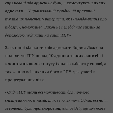
спрямовані або вручені не були,
– коментують виклик
адвокати. –
У цивілізованій юридичній практиці
публікація повісток у інтернеті, як і «повідомлення про
підозру», неможлива. Закон не передбачає виклик за
допомогою публікації на сайті ГПУ».
За останні кілька тижнів адвокати Бориса Ложкіна
подали до ГПУ понад
10 адвокатських запитів і
клопотань
щодо статусу їхнього клієнта у справі, а
також про всі виклики його в ГПУ для участі в
процесуальних діях.
«
Слідчі ГПУ
мали
всі можливості для прямого
спілкування як із нами, так і з клієнтом. Однак всі наші
звернення були
проігноровані
, відповідей, що хоч якось