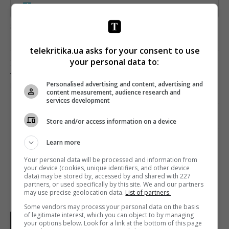
Предоставлено SendPulse
загрузка...
telekritika.ua asks for your consent to use
your personal data to:
Попередня стаття
У STARLIGHTMEDIA НОВИЙ HUMAN CAPITAL
Personalised advertising and content, advertising and
DIRECTOR
content measurement, audience research and
services development
Наступна стаття
ПРЕЗИДЕНТСЬКА ЧАСТИНА НАЦРАДИ 5 РАЗ
Store and/or access information on a device
ВІДМОВИЛАСЯ ОГОЛОСИТИ РАДІОКОНКУРС
ДЛЯ «СУСПІЛЬНОГО»
Learn more
Your personal data will be processed and information from
your device (cookies, unique identifiers, and other device
data) may be stored by, accessed by and shared with 227
partners, or used specifically by this site. We and our partners
may use precise geolocation data.
List of partners.
Some vendors may process your personal data on the basis
of legitimate interest, which you can object to by managing
НОВИНИ УКРАЇНИ І СВІТУ
your options below. Look for a link at the bottom of this page