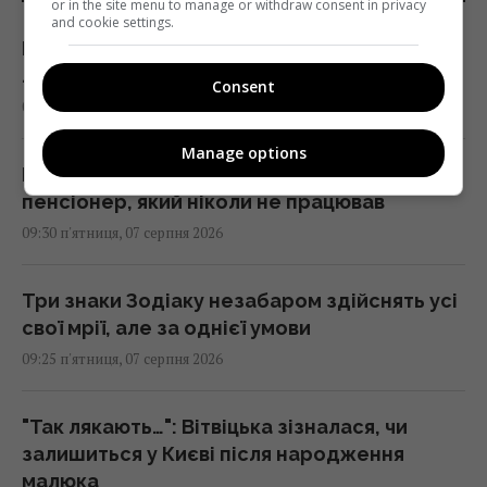
or in the site menu to manage or withdraw consent in privacy
and cookie settings.
Вікно часу: вчені зробили прорив у
лікування найагресивнішого раку мозку
Consent
09:30 п'ятниця, 07 серпня 2026
Manage options
Пенсія без стажу: скільки отримає
пенсіонер, який ніколи не працював
09:30 п'ятниця, 07 серпня 2026
Три знаки Зодіаку незабаром здійснять усі
свої мрії, але за однієї умови
09:25 п'ятниця, 07 серпня 2026
"Так лякають…": Вітвіцька зізналася, чи
залишиться у Києві після народження
малюка