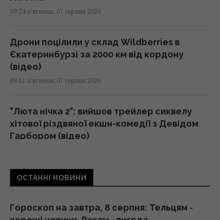
09:24 п'ятниця, 07 серпня 2026
Дрони поцілили у склад Wildberries в
Єкатеринбурзі за 2000 км від кордону
(відео)
09:11 п'ятниця, 07 серпня 2026
"Люта нічка 2": вийшов трейлер сиквелу
хітової різдвяної екшн-комедії з Девідом
Гарбором (відео)
09:11 п'ятниця, 07 серпня 2026
ОСТАННІ НОВИНИ
Порожні грядки в серпні - велика помилка:
що з ними робити після збору врожаю
09:00 п'ятниця, 07 серпня 2026
Гороскоп на завтра, 8 серпня: Тельцям -
хороші новини, Ракам - вигода