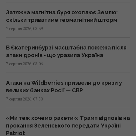
США
08:49 п'ятниця, 07 серпня 2026
Затяжна магнітна буря охоплює Землю:
скільки триватиме геомагнітний шторм
7 серпня 2026, 08:39
"Щенячий патруль", "Морозивник" і "Мотор
Сіті": головні прем'єри в кінотеатрах цього
тижня
В Єкатеринбурзі масштабна пожежа після
08:47 п'ятниця, 07 серпня 2026
атаки дронів - що уразила Україна
7 серпня 2026, 08:06
Як рицинова олія впливає на волосся:
дослідження пояснюють користь цього
Атаки на Wildberries призвели до кризи у
народного засобу
великих банках Росії — СВР
08:41 п'ятниця, 07 серпня 2026
7 серпня 2026, 07:50
Інцидент у Лейпцигу: у Німеччині
«Ми теж хочемо ракети»: Трамп відповів на
заперечили, що український літак
прохання Зеленського передати Україні
перевозив боєприпаси
Patriot