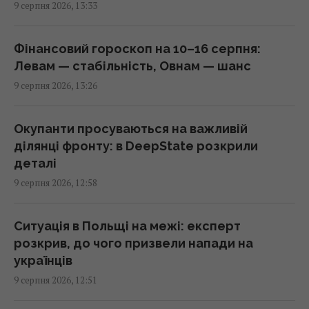
9 серпня 2026, 13:33
Пономарьов у день 53-річчя розкрив "свій
найбільший секрет": до чого тут ШІ
12:47 неділя, 09 серпня 2026
Фінансовий гороскоп на 10–16 серпня:
Левам — стабільність, Овнам — шанс
9 серпня 2026, 13:26
Не "костилі", не "коляска" і не "носилки": як
правильно казати українською, -
філологиня
Окупанти просуваються на важливій
12:44 неділя, 09 серпня 2026
ділянці фронту: в DeepState розкрили
деталі
9 серпня 2026, 12:58
Шторка для душу йде в минуле: їй знайшли
зручнішу заміну
12:30 неділя, 09 серпня 2026
Ситуація в Польщі на межі: експерт
розкрив, до чого призвели напади на
українців
На Одещині через атаку РФ обмежено рух
9 серпня 2026, 12:51
до пунктів пропуску з Молдовою, – ДПСУ
12:18 неділя, 09 серпня 2026