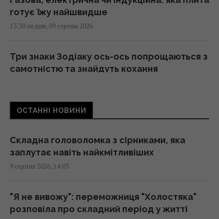
готує їжу найшвидше
13:30 неділя, 09 серпня 2026
Три знаки Зодіаку ось-ось попрощаються з
самотністю та знайдуть кохання
13:30 неділя, 09 серпня 2026
ОСТАННІ НОВИНИ
Історія про те, що "поляки не дають Україні
МіГи" - неправда: посол роз’яснив ситуацію
13:18 неділя, 09 серпня 2026
Складна головоломка з сірниками, яка
заплутає навіть найкмітливіших
9 серпня 2026, 14:03
Одна чашка цього напою на день може
допомогти печінці, - дієтологи
13:11 неділя, 09 серпня 2026
"Я не вивожу": переможниця "Холостяка"
розповіла про складний період у житті