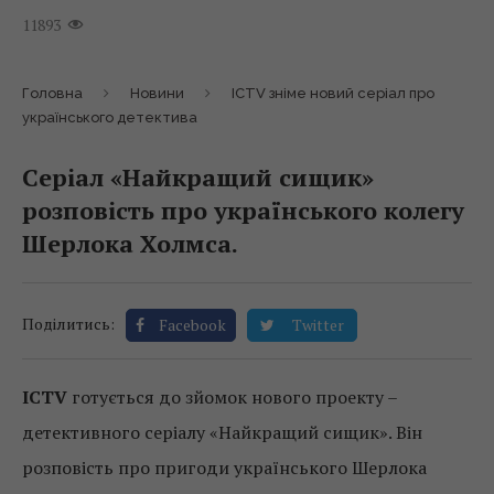
11893
Головна
Новини
ICTV зніме новий серіал про
українського детектива
Серіал «Найкращий сищик»
розповість про українського колегу
Шерлока Холмса.
Поділитись:
Facebook
Twitter
ICTV
готується до зйомок нового проекту –
детективного серіалу «Найкращий сищик». Він
розповість про пригоди українського Шерлока