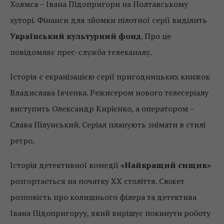
Холмса – Івана Підопригори на Полтавському
хуторі. Фінанси для зйомки пілотної серії виділить
Український культурний фонд
. Про це
повідомляє прес-служба телеканалу.
Історія є екранізацією серії пригодницьких книжок
Владислава Івченка. Режисером нового телесеріалу
виступить Олександр Кирієнко, а оператором –
Слава Пілунський. Серіал планують знімати в стилі
ретро.
Історія детективної комедії
«Найкращий сищик»
розгортається на початку ХХ століття. Сюжет
розповість про колишнього філера та детектива
Івана Підопригоруу, який вирішує покинути роботу