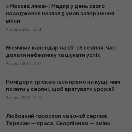
«Москва ляже»: Мадяр у день свого
народження назвав 5 умов завершення
Як відучити кота залазити на стіл: власники
війни
поділилися ефективними методами
9 серпня 2026, 12:31
12:08 неділя, 09 серпня 2026
Місячний календар на 10–16 серпня: час
"Ми вистоїмо, Москва ляже": Мадяр назвав
долати небезпеку та шукати успіх
5 умов завершення війни
9 серпня 2026, 12:14
11:57 неділя, 09 серпня 2026
Помідори тріскаються прямо на кущі: чим
У Геленджику знищено позицію С-400, з
полити у серпні, щоб врятувати урожай
якої 8 серпня били по Україні, - Мадяр
9 серпня 2026, 12:09
11:43 неділя, 09 серпня 2026
Любовний гороскоп на 10–16 серпня:
Дві океанічні аномалії можуть вплинути на
Терезам — краса, Скорпіонам — зміни
зиму 2026–2027 років у Європі
9 серпня 2026, 11:41