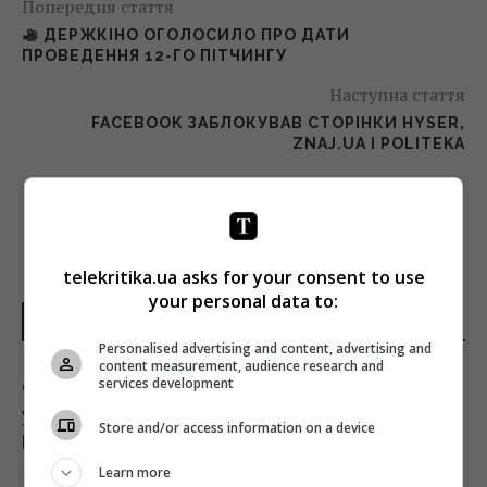
Попередня стаття
ДЕРЖКІНО ОГОЛОСИЛО ПРО ДАТИ
ПРОВЕДЕННЯ 12-ГО ПІТЧИНГУ
Наступна стаття
FACEBOOK ЗАБЛОКУВАВ СТОРІНКИ HYSER,
ZNAJ.UA І POLITEKA
telekritika.ua asks for your consent to use
your personal data to:
НОВИНИ УКРАЇНИ І СВІТУ
Personalised advertising and content, advertising and
content measurement, audience research and
services development
Одеса вночі пережила наймасштабніший
удар за весь час повномасштабної війни, –
Store and/or access information on a device
Коваленко
Learn more
13:59 неділя, 09 серпня 2026