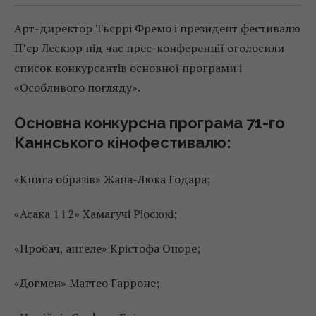
Арт-директор Тьєррі Фремо і президент фестивалю
П’єр Лескюр під час прес-конференції оголосили
список конкурсантів основної програми і
«Особливого погляду».
Основна конкурсна програма 71-го
Каннського кінофестивалю:
«Книга образів» Жана-Люка Годара;
«Асака 1 і 2» Хамагучі Ріосюкі;
«Пробач, ангеле» Крістофа Оноре;
«Догмен» Маттео Гарроне;