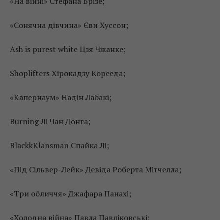
«На війні» Стефана Брізе;
«Сонячна дівчина» Єви Хуссон;
Ash is purest white Цзя Чжанке;
Shoplifters Хірокадзу Корееда;
«Капернаум» Надін Лабакі;
Burning Лі Чан Донга;
BlackkKlansman Спайка Лі;
«Під Сільвер-Лейк» Девіда Роберта Мітчелла;
«Три обличчя» Джафара Панахі;
«Холодна війна» Павла Павліковські;