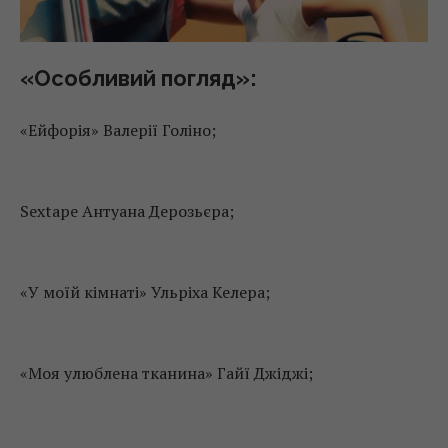
«Особливий погляд»:
«Ейфорія» Валерії Голіно;
Sextape Антуана Дерозьєра;
«У моїй кімнаті» Ульріха Келера;
«Моя улюблена тканина» Гайї Джіджі;