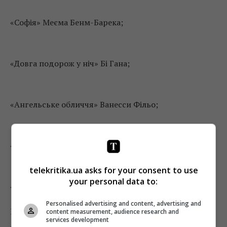
«Софія» Меєма Бенм-Барека;
«Довга подорож у ніч» Бі Гана;
«Ангельське обличчя» Ванесси Фільо;
«Дівчина» Лукаса Донта;
telekritika.ua asks for your consent to use
your personal data to:
«Манто» Нандіти Дас.
Personalised advertising and content, advertising and
Нагадаємо, що цього року Каннський
content measurement, audience research and
services development