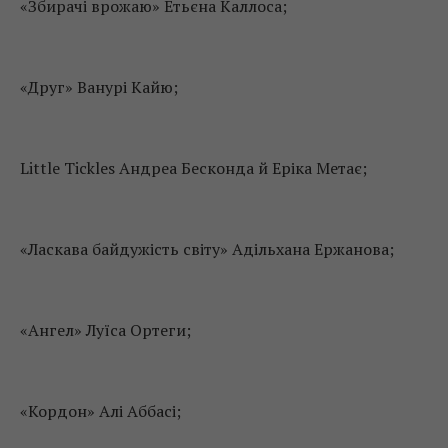
«Збирачі врожаю» Етьєна Каллоса;
«Друг» Ванурі Кайю;
Little Tickles Андреа Бесконда й Еріка Метає;
«Ласкава байдужість світу» Адільхана Ержанова;
«Ангел» Луїса Ортеги;
«Кордон» Алі Аббасі;