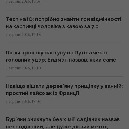
7 серпня 2026, 19:37
18:20 п'ятниця, 07 серпня 2026
Тест на IQ: потрібно знайти три відмінності
Складено топ-10 найочікуваніших ігор 2027
на картинці чоловіка з кавою за 7 с
року – серед них є український проєкт
7 серпня 2026, 19:13
18:09 п'ятниця, 07 серпня 2026
Після провалу наступу на Путіна чекає
Бюджетний вибір: названо головний
головний удар: Ейдман назвав, який саме
автомобільний бестселер у Європі
7 серпня 2026, 19:10
18:06 п'ятниця, 07 серпня 2026
Навіщо вішати дерев'яну прищіпку у ванній:
У двох районах Києва зникло світло: в ДТЕК
простий лайфхак із Франції
назвали причину
7 серпня 2026, 19:02
18:02 п'ятниця, 07 серпня 2026
Бур'яни зникнуть без хімії: садівник назвав
Гороскоп на 8 серпня за картами Таро:
несподіваний, але дуже дієвий метод