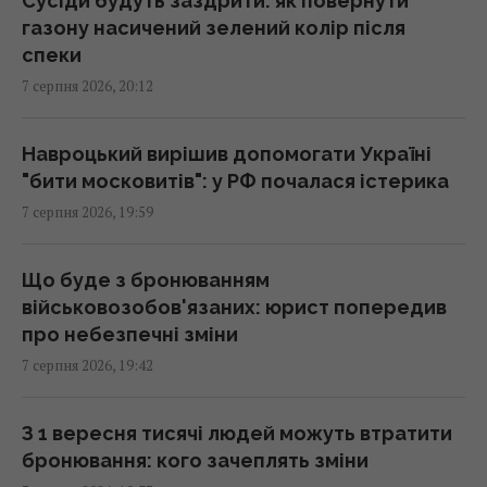
Сусіди будуть заздрити: як повернути
газону насичений зелений колір після
Вперед у минуле: через війну маленькі
спеки
магазини замінять супермаркети, - експерт
7 серпня 2026, 20:12
18:42 п'ятниця, 07 серпня 2026
Навроцький вирішив допомогати Україні
Ринок "лихоманить": квадратні метри в
"бити московитів": у РФ почалася істерика
новобудовах дорожчають, попри падіння
7 серпня 2026, 19:59
попиту
18:38 п'ятниця, 07 серпня 2026
Що буде з бронюванням
військовозобов'язаних: юрист попередив
В Херсонській області уражено базу ФСБ
про небезпечні зміни
"Беня House": Мадяр розкрив деталі (відео)
7 серпня 2026, 19:42
18:33 п'ятниця, 07 серпня 2026
З 1 вересня тисячі людей можуть втратити
Коли їсти помідори для повного засвоєння
бронювання: кого зачеплять зміни
вітамінів: вчені дали чітку відповідь