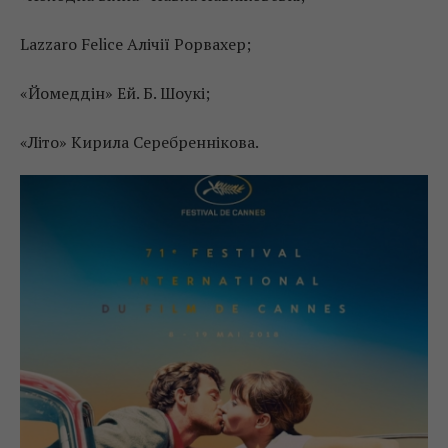
Lazzaro Felice Алічії Рорвахер;
«Йомеддін» Ей. Б. Шоукі;
«Літо» Кирила Серебреннікова.