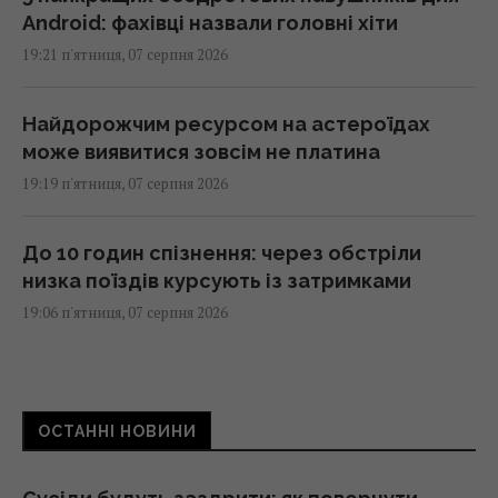
Android: фахівці назвали головні хіти
19:21 п'ятниця, 07 серпня 2026
Найдорожчим ресурсом на астероїдах
може виявитися зовсім не платина
19:19 п'ятниця, 07 серпня 2026
До 10 годин спізнення: через обстріли
низка поїздів курсують із затримками
19:06 п'ятниця, 07 серпня 2026
Що дає сироватка з йодом для помідорів:
як правильно поливати та обприскувати
ОСТАННІ НОВИНИ
томати
19:00 п'ятниця, 07 серпня 2026