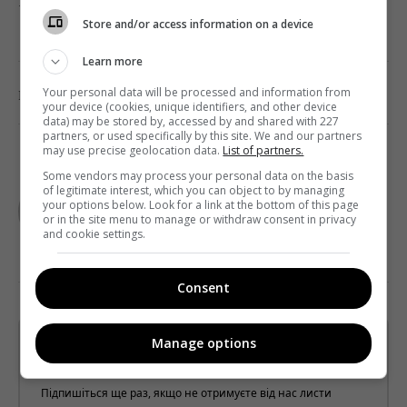
кінофестиваль триватиме з 8 по 19 травня.
Store and/or access information on a device
Learn more
0
Your personal data will be processed and information from
Поділитись:
Facebook
Twitter
your device (cookies, unique identifiers, and other device
data) may be stored by, accessed by and shared with 227
partners, or used specifically by this site. We and our partners
may use precise geolocation data.
List of partners.
Some vendors may process your personal data on the basis
TELEKRITIKA
of legitimate interest, which you can object to by managing
your options below. Look for a link at the bottom of this page
or in the site menu to manage or withdraw consent in privacy
and cookie settings.
Consent
Manage options
Щотижневий лист з найцікавішим.
Пишемо з любов'ю
!
Підпишіться ще раз, якщо не отримуєте від нас листи