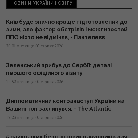
НОВИНИ УКРАЇНИ І СВІТУ
Київ буде значно краще підготовлений до
зими, але фактор обстрілів і можливостей
ППО ніхто не відміняв, - Пантелеєв
20:01 п'ятниця, 07 серпня 2026
Зеленський прибув до Сербії: деталі
першого офіційного візиту
19:52 п'ятниця, 07 серпня 2026
Дипломатичний контранаступ України на
Вашингтон захлинувся, - The Atlantic
19:23 п'ятниця, 07 серпня 2026
5 найкращих бездротових навушників для