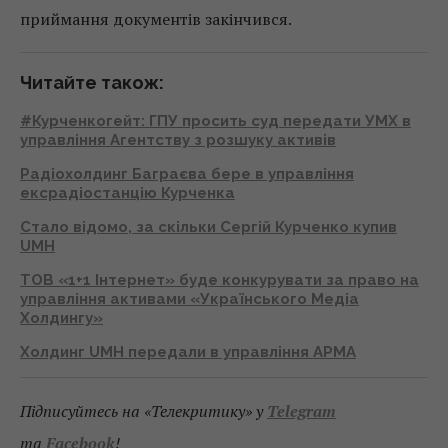
приймання документів закінчився.
Читайте також:
#Курченкогейт: ГПУ просить суд передати УМХ в
управління Агентству з розшуку активів
Радіохолдинг Баграєва бере в управління
ексрадіостанцію Курченка
Стало відомо, за скільки Сергій Курченко купив
UMH
ТОВ «1+1 Інтернет» буде конкурувати за право на
управління активами «Українського Медіа
Холдингу»
Холдинг UMH передали в управління АРМА
Підписуйтесь на «Телекритику» у
Telegram
та
Facebook
!