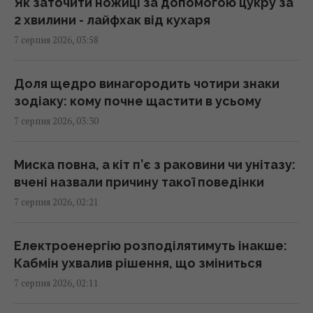
Як заточити ножиці за допомогою цукру за
2 хвилини - лайфхак від кухаря
В Генштабі ЗСУ повідомили, на яку суму
7 серпня 2026, 03:58
країни НАТО виділять Україні військової
допомоги
02:52 п'ятниця, 07 серпня 2026
Доля щедро винагородить чотири знаки
зодіаку: кому почне щастити в усьому
7 серпня 2026, 03:30
Кинджал Тутанхамона виявився викуваним
із позаземного металу, - археологи
02:26 п'ятниця, 07 серпня 2026
Миска повна, а кіт п’є з раковини чи унітазу:
вчені назвали причину такої поведінки
7 серпня 2026, 02:21
США запровадили нові санкції проти Куби
за співпрацю з Китаєм та РФ, - Bloomberg
02:05 п'ятниця, 07 серпня 2026
Електроенергію розподілятимуть інакше:
Кабмін ухвалив рішення, що зміниться
7 серпня 2026, 02:11
Як вибратися з багнюки на автомобілі:
названо простий предмет у салоні, що