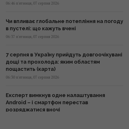
06:46 п'ятниця, 07 серпня 2026
Чи впливає глобальне потепління на погоду
в пустелі: що кажуть вчені
06:37 п'ятниця, 07 серпня 2026
7 серпня в Україну прийдуть довгоочікувані
дощі та прохолода: яким областям
пощастить (карта)
06:30 п'ятниця, 07 серпня 2026
Експерт вимкнув одне налаштування
Android – і смартфон перестав
розряджатися вночі
05:30 п'ятниця, 07 серпня 2026