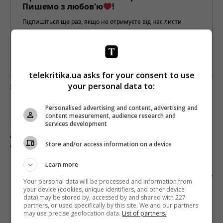
Пишемо з любов'ю
!
Підпишіться ще раз, якщо не отримуєте від нас листи
*
Підписатись→
Предоставлено SendPulse
telekritika.ua asks for your consent to use
your personal data to:
загрузка...
Personalised advertising and content, advertising and
content measurement, audience research and
Попередня стаття
services development
АРМА: ПРЕТЕНДЕНТАМИ НА УПРАВЛІННЯ
Store and/or access information on a device
АКТИВАМИ UMH СТАЛИ 6 КОМПАНІЙ
Наступна стаття
Learn more
FACEBOOK ВИДАЛИВ МЕРЕЖУ УКРАЇНСЬКОГО
Your personal data will be processed and information from
ДІДЖИТАЛ-АГЕНТСТВА POSTMEN
your device (cookies, unique identifiers, and other device
data) may be stored by, accessed by and shared with 227
partners, or used specifically by this site. We and our partners
may use precise geolocation data.
List of partners.