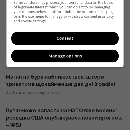
Some vendors may process your personal data on the basis
of legitimate interest, which you can object to by managing
your options below. Look for a link at the bottom of this page
or in the site menu to manage or withdraw consent in privacy
and cookie settings.
НОВИНИ УКРАЇНИ І СВІТУ
Consent
Гороскоп на 7 серпня: Овнам – стосунки,
Рибам – джерело сили
Manage options
07:10 п'ятниця, 07 серпня 2026
Магнітна буря наближається: шторм
триватиме щонайменше два дні (графік)
07:10 п'ятниця, 07 серпня 2026
Путін може напасти на НАТО вже восени:
розвідка США опублікувала новий прогноз,
– WSJ