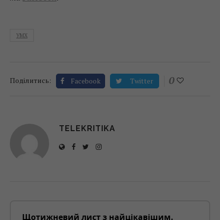
УМХ
0
Поділитись:
Facebook
Twitter
TELEKRITIKA
Щотижневий лист з найцікавішим.