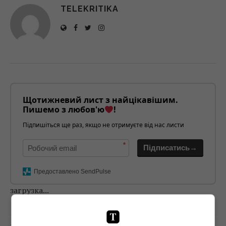
TELEKRITIKA
Щотижневий лист з найцікавішим.
Пишемо з любов'ю
!
Підпишіться ще раз, якщо не отримуєте від нас листи
*
Підписатись→
Предоставлено SendPulse
загрузка...