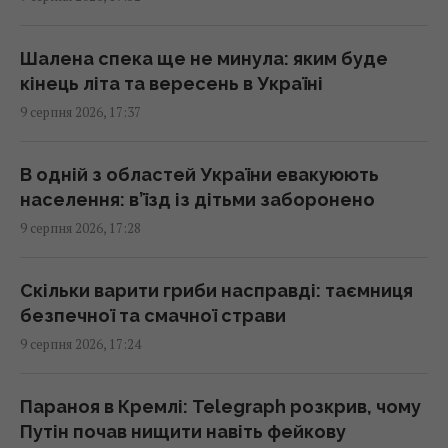
росту жертв серед мирного населення
України, – CNN
16:56 неділя, 09 серпня 2026
Шалена спека ще не минула: яким буде
кінець літа та вересень в Україні
9 серпня 2026, 17:37
Метеозалежність – це не міф: лікарка
розповіла про вплив погоди на здоров’я
людей
В одній з областей України евакуюють
16:56 неділя, 09 серпня 2026
населення: в’їзд із дітьми заборонено
9 серпня 2026, 17:28
Генріх VIII буквально жив у хмарі парфумів:
причина була далеко не королівською
Скільки варити гриби насправді: таємниця
16:42 неділя, 09 серпня 2026
безпечної та смачної страви
9 серпня 2026, 17:24
Атаки на Wildberries можуть створити нові
проблеми для економіки РФ: у WSJ
Параноя в Кремлі: Telegraph розкрив, чому
розкрили деталі
Путін почав нищити навіть фейкову