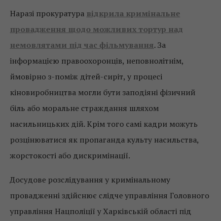
Наразі прокуратура
відкрила кримінальне
провадження щодо можливих тортур над
немовлятами
під час фільмування
. За
інформацією правоохоронців, неповнолітнім,
ймовірно з-поміж дітей-сиріт, у процесі
кіновиробництва могли бути заподіяні фізичний
біль або моральне страждання шляхом
насильницьких дій. Крім того самі кадри можуть
розцінюватися як пропаганда культу насильства,
жорстокості або дискримінації.
Досудове розслідування у кримінальному
провадженні здійснює слідче управління Головного
управління Нацполіції у Харківській області під