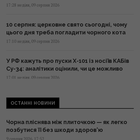
17:28 неділя, 09 серпня 2026
10 серпня: церковне свято сьогодні, чому
цього дня треба погладити чорного кота
17:10 неділя, 09 серпня 2026
У РФ кажуть про пуски Х-101 із носіїв КАБів
Су-34: аналітики оцінили, чи це можливо
17:01 неділя, 09 серпня 2026
Гороскоп на 10 серпня: Левам – діяти
ОСТАННІ НОВИНИ
сміливіше, Тельцям – вибачення
17:00 неділя, 09 серпня 2026
Чорна пліснява між плиточкою — як легко
позбутися її без шкоди здоров'ю
Ескалація повітряної війни призвела до
9 серпня 2026, 17:52