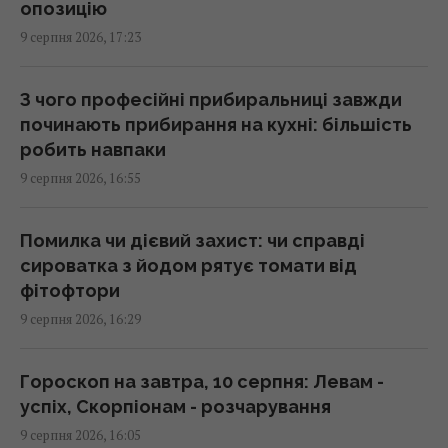
16:36 неділя, 09 серпня 2026
опозицію
9 серпня 2026, 17:23
Експерти радять вимірювати пульс перед
сном: для чого це потрібно
З чого професійні прибиральниці завжди
16:26 неділя, 09 серпня 2026
починають прибирання на кухні: більшість
робить навпаки
9 серпня 2026, 16:55
Удосконалені "Герані" ворога: експерт
оцінив загрозу та розкрив спосіб протидії
16:09 неділя, 09 серпня 2026
Помилка чи дієвий захист: чи справді
сироватка з йодом рятує томати від
фітофтори
Надто товсте утеплення будинку може
9 серпня 2026, 16:29
виявитися марною витратою грошей
15:49 неділя, 09 серпня 2026
Гороскоп на завтра, 10 серпня: Левам -
успіх, Скорпіонам - розчарування
Росіяни створили кілька нових зон
9 серпня 2026, 16:05
контролю поблизу кордону з Україною, -