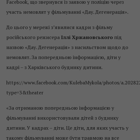
Facebook, що звернувся із заявою у поліцію через
участь немовлят у фільмуванні «Дау. Дегенерація».
До цього у мережі з’явилися кадри з фільму
російського режисера
Іллі Хржановського
під
назвою «Дау. Дегенерація» з насильством щодо до
немовлят. За попередньою інформацією, діти у
кадрі – з Харківського будинку дитини.
https://www.facebook.com/KulebaMykola/photos/a.2028
type=3&theater
«За отриманою попередньою інформацією у
фільмуванні використовували дітей з будинку
дитини. У кадрах – діти. Це діти, для яких участь у
такому фільмуванні може бути травмою на все