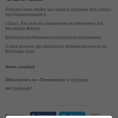
Лабораторні німфи: що пишуть критики про «Дау»
Іллі Хржановського
«Дау»: $70 млн на соціальний експеримент під
виглядом фільму
Berlinale опубликовал конкурсную программу
Стало відомо, які українські фільми покажуть на
Berlinale 2020
Фото: unsplash
Підписуйтесь на «Телекритику» у
Telegram
та
Facebook
!
0
Поділитись:
Facebook
Twitter