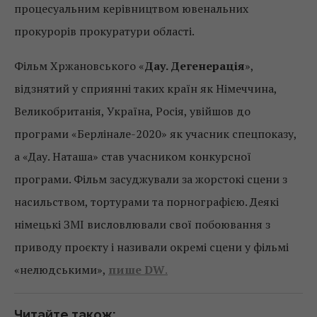
процесуальним керівництвом ювенальних
прокурорів прокуратури області.
Фільм Хржановського «
Дау. Дегенерація
»,
відзнятий у сприянні таких країн як Німеччина,
Великобританія, Україна, Росія, увійшов до
програми «Берлінале-2020» як учасник спецпоказу,
а «Дау. Наташа» став учасником конкурсної
програми. Фільм засуджували за жорстокі сцени з
насильством, тортурами та порнографією. Деякі
німецькі ЗМІ висловлювали свої побоювання з
приводу проєкту і називали окремі сцени у фільмі
«нелюдськими»,
пише DW
.
Читайте також: