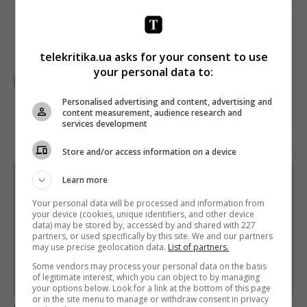
telekritika.ua asks for your consent to use
TELEKRITIKA
your personal data to:
Personalised advertising and content, advertising and
content measurement, audience research and
services development
Store and/or access information on a device
Learn more
Щотижневий лист з найцікавішим.
Пишемо з любов'ю
!
Your personal data will be processed and information from
your device (cookies, unique identifiers, and other device
Підпишіться ще раз, якщо не отримуєте від нас листи
data) may be stored by, accessed by and shared with 227
partners, or used specifically by this site. We and our partners
*
may use precise geolocation data.
List of partners.
Підписатись→
Some vendors may process your personal data on the basis
of legitimate interest, which you can object to by managing
Предоставлено SendPulse
your options below. Look for a link at the bottom of this page
or in the site menu to manage or withdraw consent in privacy
загрузка...