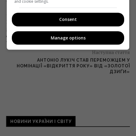
and cookie settings.
Consent
Попередня стаття
26 КВІТНЯ «1+1» ПОКАЖЕ СПЕЦВИПУСК
АНТОНА ПТУШКІНА З ПРИП’ЯТІ ТА СЕРІАЛ
Manage options
«ЧОРНОБИЛЬ»
Наступна стаття
АНТОНІО ЛУКІЧ СТАВ ПЕРЕМОЖЦЕМ У
НОМІНАЦІЇ «ВІДКРИТТЯ РОКУ» ВІД «ЗОЛОТОЇ
ДЗИҐИ»
НОВИНИ УКРАЇНИ І СВІТУ