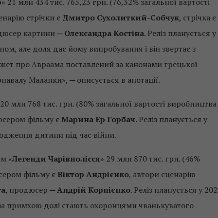
р
» 21 млн 434 тис. 765,23 грн. (76,32% загальної вартості
енарію стрічки є
Дмитро Сухолиткий-Собчук
, стрічка є
дюсер картини ─
Олександра Костіна
. Реліз планується у
ном, але доля дає йому випробування і він звертає з
сюжет про Авраама поставлений за канонами грецької
рнавалу Маланки», ─ описується в анотації.
 20 млн 768 тис. грн. (80% загальної вартості виробництва
дюсером фільму є
Марина Ер Горбач
. Реліз планується у
родження дитини під час війни.
м «
Легенди Чарівнолісся
» 29 млн 870 тис. грн. (46%
исером фільму є
Віктор Андрієнко
, автори сценарію
га
, продюсер ─
Андрій Корнієнко
. Реліз планується у 20
а за примхою долі стають охоронцями чванькуватого