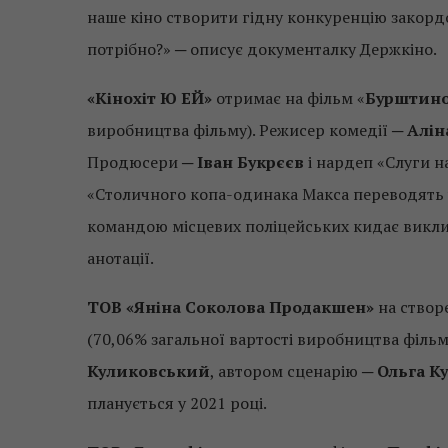
наше кіно створити гідну конкуренцію закор
потрібно?» ─ описує документалку Держкіно.
«Кінохіт Ю ЕЙ»
отримає на фільм «
Бурштино
виробництва фільму). Режисер комедії ─
Алін
Продюсери ─
Іван Букрєєв
і нардеп «Слуги 
«Столичного копа-одинака Макса переводять у г
командою місцевих поліцейських кидає викли
анотації.
ТОВ «Яніна Соколова Продакшен»
на створ
(70,06% загальної вартості виробництва філь
Куликовський
, автором сценарію ─
Ольга К
планується у 2021 році.