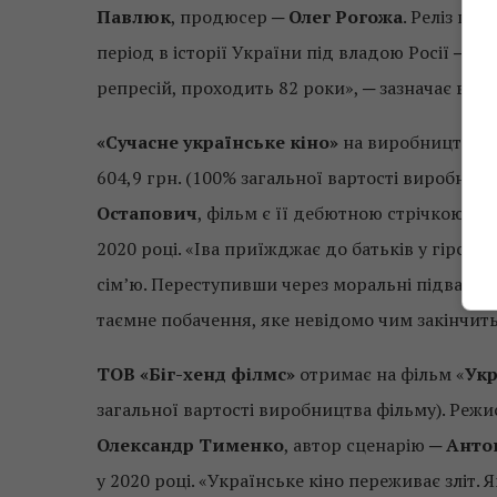
Павлюк
, продюсер ─
Олег Рогожа
. Реліз пл
період в історії України під владою Росії ─ ч
репресій, проходить 82 роки», ─ зазначає відо
«Сучасне українське кіно»
на виробництво к
604,9 грн. (100% загальної вартості виробниц
Остапович
, фільм є її дебютною стрічкою. 
2020 році. «Іва приїжджає до батьків у гірську
сім’ю. Переступивши через моральні підвалин
таємне побачення, яке невідомо чим закінчить
ТОВ «Біг-хенд філмс»
отримає на фільм «
Укр
загальної вартості виробництва фільму). Ре
Олександр Тименко
, автор сценарію ─
Антон
у 2020 році. «Українське кіно переживає зліт.