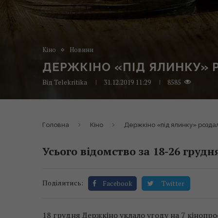
Кіно
Новини
ДЕРЖКІНО «ПІД ЯЛИНКУ» Р
Від
Telekritika
31.12.2019 11:29
8585
Головна
Кіно
Держкіно «під ялинку» роздал
Усього відомство за 18-26 грудн
Поділитись:
Facebook
Twitter
18 грудня Держкіно уклало угоду на 7 кінопроєк