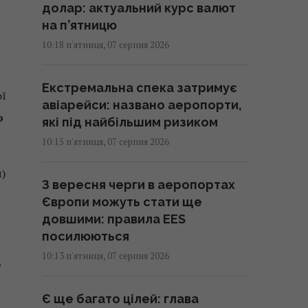
долар: актуальний курс валют
на п’ятницю
10:18 п'ятниця, 07 серпня 2026
Екстремальна спека затримує
ої
авіарейси: названо аеропорти,
р
які під найбільшим ризиком
10:15 п'ятниця, 07 серпня 2026
)
З вересня черги в аеропортах
Європи можуть стати ще
довшими: правила EES
посилюються
10:13 п'ятниця, 07 серпня 2026
,
Є ще багато цілей: глава