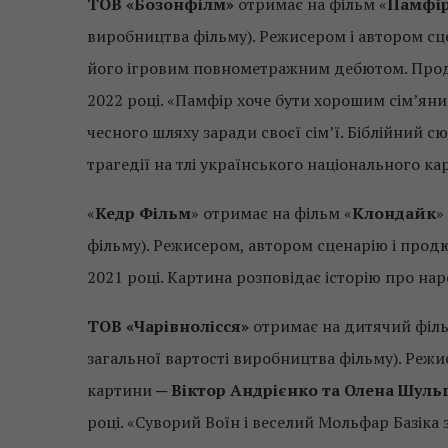
ТОВ «Бозонфілм»
отримає на фільм «
Памфі
виробництва фільму). Режисером і автором сц
його ігровим повнометражним дебютом. Про
2022 році. «Памфір хоче бути хорошим сім’яни
чесного шляху заради своєї сім’ї. Біблійний 
трагедії на тлі українського національного ка
«
Кедр Фільм
» отримає на фільм «
Клондайк
»
фільму). Режисером, автором сценарію і про
2021 році. Картина розповідає історію про на
ТОВ «Чарівнолісся»
отримає на дитячий філь
загальної вартості виробництва фільму). Реж
картини ─
Віктор Андрієнко та Олена Шуль
році. «Суворий Воїн і веселий Мольфар Базік