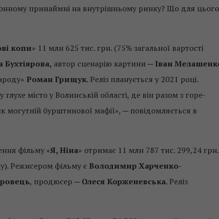
донному принаймні на внутрішньому ринку? Що для цього
ві копи
» 11 млн 625 тис. грн. (75% загальної вартості
а Бухтіярова,
автор сценарію картини ─
Іван Мелашенк
народу»
Роман Грищук
. Реліз планується у 2021 році.
лухе місто у Волинській області, де він разом з горе-
к могутній бурштинової мафії», ─ повідомляється в
ення фільму «
Я, Ніна
» отримає 11 млн 787 тис. 299,24 грн.
му). Режисером фільму є
Володимир Харченко-
уровець
, продюсер ─
Олеся Корженевська
. Реліз