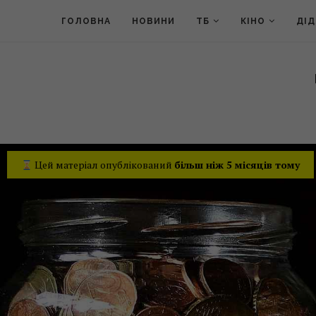
ГОЛОВНА
НОВИНИ
ТБ
КІНО
ДІ
Цей матеріал опублікований
більш ніж 5 місяців тому