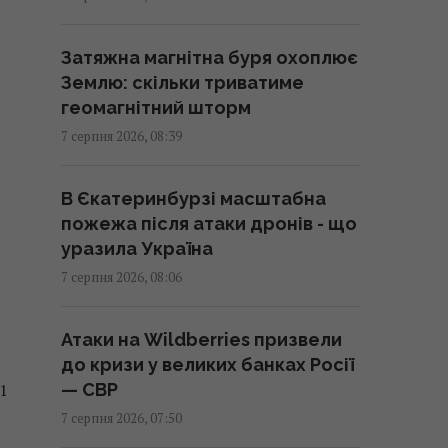
Три знаки Зодіаку незабаром
здійснять усі свої мрії, але за
Затяжна магнітна буря охоплює
однієї умови
Землю: скільки триватиме
09:25 п'ятниця, 07 серпня 2026
геомагнітний шторм
7 серпня 2026, 08:39
"Так лякають…": Вітвіцька
зізналася, чи залишиться у
В Єкатеринбурзі масштабна
Києві після народження малюка
пожежа після атаки дронів - що
09:24 п'ятниця, 07 серпня 2026
уразила Україна
7 серпня 2026, 08:06
Дрони поцілили у склад
Wildberries в Єкатеринбурзі за
Атаки на Wildberries призвели
2000 км від кордону (відео)
до кризи у великих банках Росії
21
09:11 п'ятниця, 07 серпня 2026
— СВР
7 серпня 2026, 07:50