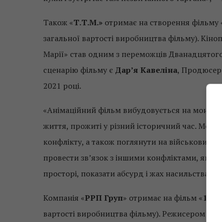
Також «
Т.Т.М.»
отримає на створення фільму 
загальної вартості виробництва фільму). Кін
Марії» став одним з переможців Дванадцятого
сценарію фільму є
Дар’я Кавеліна
, Продюсер
2021 році.
«Анімаційний фільм вибудовується на монолоз
життя, прожиті у різний історичний час. Мета
конфлікту, а також поглянути на військовий к
провести зв’язок з іншими конфліктами, які в
просторі, показати абсурд і жах насильства», 
Компанія «
РРП Груп
» отримає на фільм «
1937
вартості виробництва фільму). Режисером філ