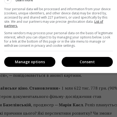
Learn more
анується у 2020-му. «У цьому фільмі мова йде про жахливи
Your personal data will be processed and information from your device
ас червоного терору. З 1937-го року, який вважається піком
(cookies, unique identifiers, and other device data) may be stored by,
accessed by and shared with 227 partners, or used specifically by this
мство.
site. We and our partners may use precise geolocation data.
List of
partners.
ороткометражки «
Паперушка
» отримає 1 млн 208 тис.
Some vendors may process your personal data on the basis of legitimate
interest, which you can object to by managing your options below. Look
тва фільму). Режисером і автором сценарію картини є
Лілі
for a link at the bottom of this page or in the site menu to manage or
withdraw consent in privacy and cookie settings.
Продюсер фільму ─
Валерія Сочівець
. Реліз планується у
 провінцію, де все їй нагадує про Бориса, який уже має
Manage options
Consent
и, дівчина вирішується запросити свою першу любов на
ся», ─ повідомляється в анонсі картини.
аїнське кіно. Становлення
» 1 млн 622 тис. 778 грн. (90
жисером документального фільму-дослідження став
 Базелінській
, продюсер ─
Марія Каєл
. Реліз плануєтьс
 Які причини цього? Які перспективи розвитку? Чи зможе