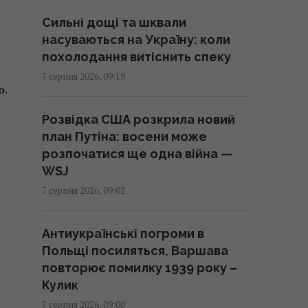
Сильні дощі та шквали
Генсек ООН засудив масовані
насуваються на Україну: коли
удари по Україні, але назвав
похолодання витіснить спеку
ескалацією атаки в тил Росії
7 серпня 2026, 09:19
о
.
09:39 п'ятниця, 07 серпня 2026
Розвідка США розкрила новий
Вікно часу: вчені зробили
план Путіна: восени може
прорив у лікування
розпочатися ще одна війна —
найагресивнішого раку мозку
WSJ
09:30 п'ятниця, 07 серпня 2026
7 серпня 2026, 09:02
Пенсія без стажу: скільки
Антиукраїнські погроми в
отримає пенсіонер, який ніколи
Польщі посиляться, Варшава
не працював
повторює помилку 1939 року –
09:30 п'ятниця, 07 серпня 2026
Кулик
7 серпня 2026, 09:00