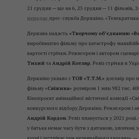
21 грудня ─ ще на 6, 23 грудня ─ 11 фільмів, 
передає
прес-служба Держкіно. «Телекритика
Держава надасть
«Творчому об’єднанню «В
виробництво фільму про катастрофу малайзій
вартості стрічки. Режисером і автором сценар
Тихий
та
Андрій Котляр
. Реліз стрічки в Укр
Держкіно уклало з
ТОВ «Т.Т.М.»
договір про 
фільму «
Свіжина
» розміром 1 млн 982 тис. 40
Кінопроєкт анімаційної містичної комедії «С
конкурсного відбору Держкіно. Режисером і а
Андрій Кордон
. Реліз планується у 2021 році
у батька немає часу бути з дитиною, хлопчик
кухні і зустрічає там незвичайного таргана», 