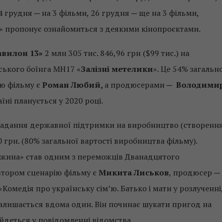
24 грудня ─ на 3 фільми, 26 грудня ─ ще на 3 фільми,
» пропонує ознайомиться з деякими кінопроєктами.
авилон 13»
2 млн 305 тис. 846,96 грн ($99 тис.) на
ського боїнга МН17 «
Залізні метелики
». Це 54% загальн
ію фільму є
Роман Любий,
а продюсерами ─
Володими
аїні планується у 2020 році.
надання державної підтримки на виробництво (створення
0 грн. (80% загальної вартості виробництва фільму).
віжина» став одним з переможців Дванадцятого
втором сценарію фільму є
Микита Лиськов
, продюсер ─
. «Комедія про українську сім’ю. Батько і мати у розлученні
 залишається вдома один. Він починає шукати пригод на
─ йдеться у повідомленні відомства.