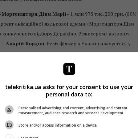
«
Моргенштерн Діви Марії
» 1 млн 975 тис. 200 грн. (80%
опроєкт анімаційної лялькової драми «Моргенштерн Діви
 конкурсного відбору Держкіно. Режисером і автором
 ─
Андрій Кордон
. Реліз фільму в Україні планується у
і жінки, яка розповідає ненародженому синові про чоти
 фільму: осмислити становище жінки у точці військового
telekritika.ua asks for your consent to use your
онфлікт в Україні з широкої історичної перспективи,
personal data to:
ідбувалися у ХХ столітті на радянському і пострадянськом
─ повідомляє Держкіно.
Personalised advertising and content, advertising and content
measurement, audience research and services development
.
Червоний терор
»2 млн 293 тис. 728 грн. (100% загально
Store and/or access information on a device
ьму є
Володимир Рибась
, автором сценарію ─
Іларіон