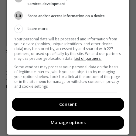
Пишемо з любов'ю
!
services development
Підпишіться ще раз, якщо не отримуєте від нас листи
Store and/or access information on a device
*
Підписатись→
Learn more
Your personal data will be processed and information from
Предоставлено SendPulse
your device (cookies, unique identifiers, and other device
data) may be stored by, accessed by and shared with 227
загрузка...
partners, or used specifically by this site. We and our partners
may use precise geolocation data.
List of partners.
Some vendors may process your personal data on the basis
of legitimate interest, which you can object to by managing
Попередня стаття
your options below. Look for a link at the bottom of this page
ТВОРЦІ INSTAGRAM ЗАЛИШИЛИ ІМПЕРІЮ
or in the site menu to manage or withdraw consent in privacy
and cookie settings.
ЦУКЕРБЕРГА
Наступна стаття
Consent
5 ГОСТРОСЮЖЕТНИХ СЕРІАЛІВ ЖОВТНЯ
Manage options