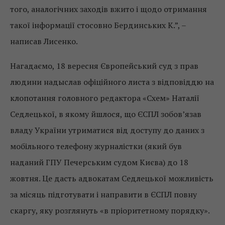
того, аналогічних заходів вжито і щодо отримання
такої інформації стосовно Бердинських К.”, –
написав Лисенко.
Нагадаємо, 18 вересня Європейський суд з прав
людини надыслав офіційного листа з відповіддю на
клопотання головного редактора «Схем» Наталії
Седлецької, в якому йшлося, що ЄСПЛ зобов’язав
владу України утриматися від доступу до даних з
мобільного телефону журналістки (який був
наданий ГПУ Печерським судом Києва) до 18
жовтня. Це дасть адвокатам Седлецької можливість
за місяць підготувати і направити в ЄСПЛ повну
скаргу, яку розглянуть «в пріоритетному порядку».