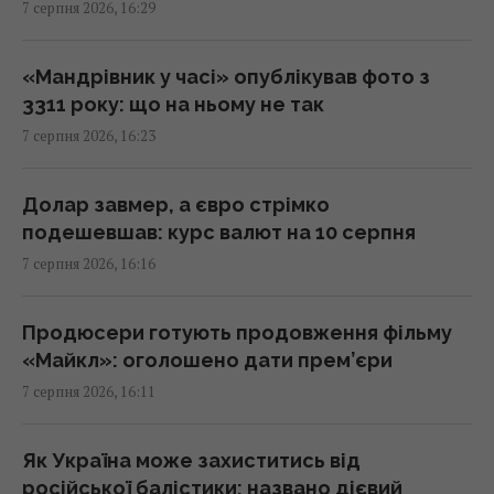
7 серпня 2026, 16:29
Без перегляду прайс-кепів Україні буде
складніше імпортувати електроенергію
взимку, – Центр Разумкова
«Мандрівник у часі» опублікував фото з
16:04 п'ятниця, 07 серпня 2026
3311 року: що на ньому не так
7 серпня 2026, 16:23
Нацбанк посилив гривню до євро:
офіційний курс валют на понеділок
Долар завмер, а євро стрімко
15:56 п'ятниця, 07 серпня 2026
подешевшав: курс валют на 10 серпня
7 серпня 2026, 16:16
Кіборга Оловаренка шостий рік судять
через конфлікт з агітаторами Шарія, –
Продюсери готують продовження фільму
Аронець
«Майкл»: оголошено дати прем’єри
15:51 п'ятниця, 07 серпня 2026
7 серпня 2026, 16:11
Деякі забуті спогади не зникають повністю,
Як Україна може захиститись від
їх можна відновити, – дослідження
російської балістики: названо дієвий