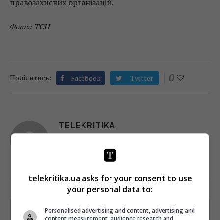
правозахисних організацій.
Фото: ТСН
0
Поділитись:
Facebook
Twitter
TELEKRITIKA
telekritika.ua asks for your consent to use
your personal data to:
Personalised advertising and content, advertising and
Щотижневий лист з найцікавішим.
content measurement, audience research and