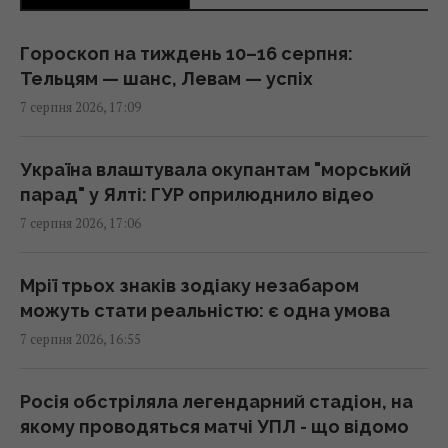
16:18 п'ятниця, 07 серпня 2026
Гороскоп на тиждень 10–16 серпня:
Тельцям — шанс, Левам — успіх
Чи люблять коти своїх господарів так само,
7 серпня 2026, 17:09
як собаки: ось що виявила наука
16:17 п'ятниця, 07 серпня 2026
Україна влаштувала окупантам "морський
парад" у Ялті: ГУР оприлюднило відео
У кримінальній справі ринку "Столичний"
7 серпня 2026, 17:06
матеріалами стали дописи про підтримку
ЗСУ, - ЗМІ
16:06 п'ятниця, 07 серпня 2026
Мрії трьох знаків зодіаку незабаром
можуть стати реальністю: є одна умова
7 серпня 2026, 16:55
У червні – 30 бомб, у липні – понад 50: в ОВА
заявили про посилення авіаударів по Сумах
16:04 п'ятниця, 07 серпня 2026
Росія обстріляла легендарний стадіон, на
якому проводяться матчі УПЛ - що відомо