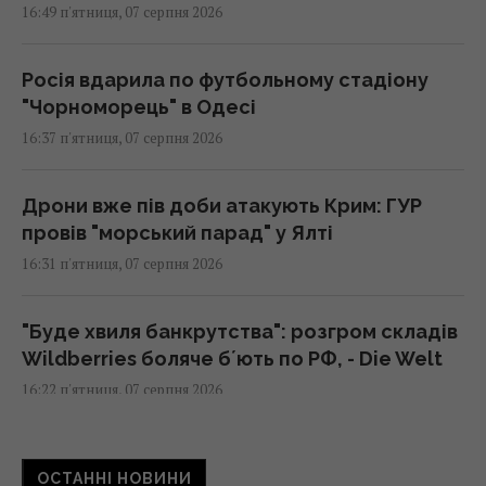
16:49 п'ятниця, 07 серпня 2026
Росія вдарила по футбольному стадіону
"Чорноморець" в Одесі
16:37 п'ятниця, 07 серпня 2026
Дрони вже пів доби атакують Крим: ГУР
провів "морський парад" у Ялті
16:31 п'ятниця, 07 серпня 2026
"Буде хвиля банкрутства": розгром складів
Wildberries боляче бʼють по РФ, - Die Welt
16:22 п'ятниця, 07 серпня 2026
Українців попередили про обман на касі:
ОСТАННІ НОВИНИ
що робити, якщо ціна в чеку вища за цінник