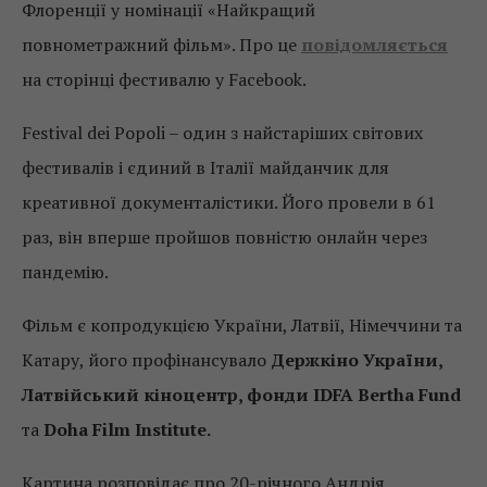
Флоренції у номінації «Найкращий
повнометражний фільм». Про це
повідомляється
на сторінці фестивалю у Facebook.
Festival dei Popoli – один з найстаріших світових
фестивалів і єдиний в Італії майданчик для
креативної документалістики. Його провели в 61
раз, він вперше пройшов повністю онлайн через
пандемію.
Фільм є копродукцією України, Латвії, Німеччини та
Катару, його профінансувало
Держкіно України,
Латвійський кіноцентр, фонди IDFA Bertha Fund
та
Doha Film Institute.
Картина розповідає про 20-річного Андрія