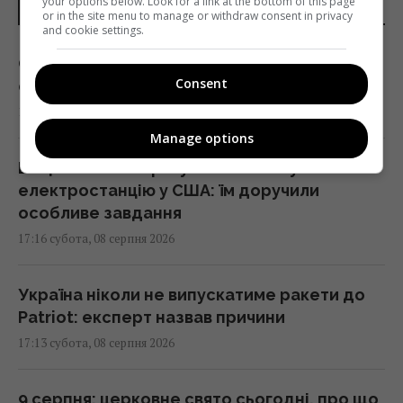
your options below. Look for a link at the bottom of this page
НОВИНИ УКРАЇНИ І СВІТУ
or in the site menu to manage or withdraw consent in privacy
and cookie settings.
Один трагічний випадок змусив чоловіка
Consent
схуднути на 25 кг за пів року, - The Mirror
17:26 субота, 08 серпня 2026
Manage options
Вівці та віслюк врятували сонячну
електростанцію у США: їм доручили
особливе завдання
17:16 субота, 08 серпня 2026
Україна ніколи не випускатиме ракети до
Patriot: експерт назвав причини
17:13 субота, 08 серпня 2026
9 серпня: церковне свято сьогодні, про що