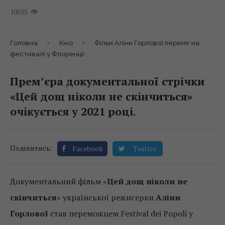
10035
Головна
Кіно
Фільм Аліни Горлової переміг на
фестивалі у Флоренції
Прем’єра документальної стрічки
«Цей дощ ніколи не скінчиться»
очікується у 2021 році.
Поділитись:
Facebook
Twitter
Документальний фільм «
Цей дощ ніколи не
скінчиться
» української режисерки
Аліни
Горлової
став переможцем Festival dei Popoli у