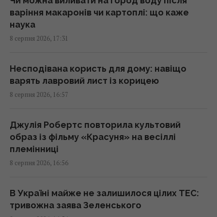
Чи можна виливати на город воду після
варіння макаронів чи картоплі: що каже
Росія готує потужний удар по енергетиці
наука
Києва до 24 серпня, - монітори
8 серпня 2026, 17:31
16:43 субота, 08 серпня 2026
Несподівана користь для дому: навіщо
США спробують зірвати створення
варять лавровий лист із корицею
європейського аналога Patriot, - експерт
8 серпня 2026, 16:57
16:40 субота, 08 серпня 2026
Джулія Робертс повторила культовий
Найкращі з найкращих: 10 найвище
образ із фільму «Красуня» на весіллі
оцінених критиками ігор за останні десять
племінниці
років
8 серпня 2026, 16:56
16:30 субота, 08 серпня 2026
В Україні майже не залишилося цілих ТЕС:
Не "орел і решка": як українською
тривожна заява Зеленського
правильно назвати сторони монети