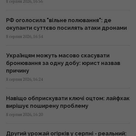
8 серпня 2026, 16:56
16:30 субота, 08 серпня 2026
РФ оголосила "вільне полювання": де
Хіт №1 The Killers з несподіваною історією
окупанти суттєво посилять атаки дронами
отримав гучне визнання через 22 роки
8 серпня 2026, 16:54
16:11 субота, 08 серпня 2026
Українцям можуть масово скасувати
На Херсонщині росіянам наказали почати
бронювання за одну добу: юрист назвав
"вільне полювання" на автотранспорт, -
причину
ОВА
8 серпня 2026, 16:24
16:09 субота, 08 серпня 2026
Навіщо обприскувати ключі оцтом: лайфхак
Україна має знищувати пускові і
вирішує поширену проблему
виробництво ракет: експерт сказав, що
8 серпня 2026, 16:20
для цього потрібно
16:03 субота, 08 серпня 2026
Другий урожай огірків у серпні - реальний: