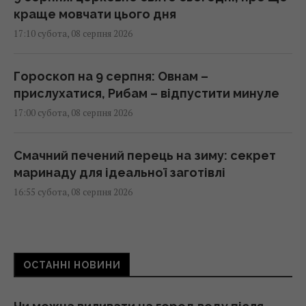
краще мовчати цього дня
17:10 субота, 08 серпня 2026
Гороскоп на 9 серпня: Овнам –
прислухатися, Рибам – відпустити минуле
17:00 субота, 08 серпня 2026
Смачний печений перець на зиму: секрет
маринаду для ідеальної заготівлі
16:55 субота, 08 серпня 2026
До 2030 року в Україні стане на третину
менше першокласників: експертка
ОСТАННІ НОВИНИ
розповіла про ризики
16:46 субота, 08 серпня 2026