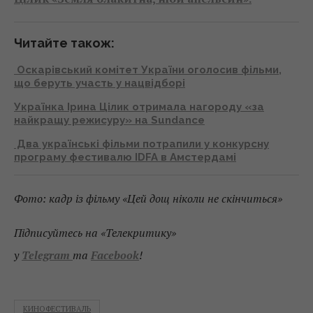
Читайте також:
Оскарівський комітет України оголосив фільми,
що беруть участь у нацвідборі
Українка Ірина Цілик отримала нагороду «за
найкращу режисуру» на Sundance
Два українські фільми потрапили у конкурсну
програму фестивалю IDFA в Амстердамі
Фото: кадр із фільму «Цей дощ ніколи не скінчиться»
Підписуйтесь на «Телекритику»
у
Telegram
та
Facebook
!
КИНОФЕСТИВАЛЬ