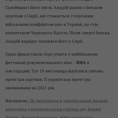
Сулеймана і його сім’ю. Андрій разом з батьком
переїхав з Сирії, але стикається з черговим
військовим конфліктом вже в Україні, де стає
волонтером Червоного Хреста. Після смерті батька,
Андрій вирішує поховати його у Сирії.
Зараз фільм також бере участь у найбільшому
фестивалі документального кіно –
IDFA
в
Амстердамі. Тут 19 листопада відбулася світова
прем’єра картини. Її українська прем’єра
запланована на 2021 рік.
Нагадаємо,
26 листопада в український прокат
виходить документальна стрічка від Ірини
Цілик «Земля блакитна, ніби апельсин».