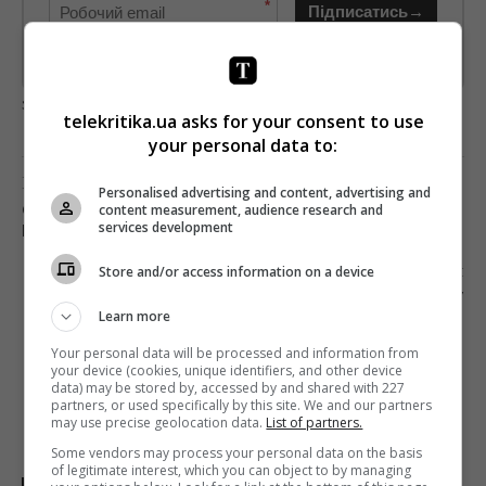
*
Підписатись→
Предоставлено SendPulse
загрузка...
telekritika.ua asks for your consent to use
your personal data to:
Попередня стаття
Personalised advertising and content, advertising and
content measurement, audience research and
СЕРІАЛ «КОЗАКИ. АБСОЛЮТНО БРЕХЛИВА
services development
ІСТОРІЯ» ПОКАЖУТЬ У КІНОТЕАТРАХ
Наступна стаття
Store and/or access information on a device
DZIDZIO СТАНЕ ЗОРЯНИМ ДЕТЕКТИВОМ У ШОУ
Learn more
«МАСКА»
Your personal data will be processed and information from
your device (cookies, unique identifiers, and other device
data) may be stored by, accessed by and shared with 227
partners, or used specifically by this site. We and our partners
may use precise geolocation data.
List of partners.
Some vendors may process your personal data on the basis
of legitimate interest, which you can object to by managing