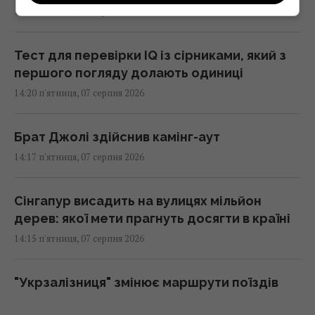
14:25 п'ятниця, 07 серпня 2026
Тест для перевірки IQ із сірниками, який з
першого погляду долають одиниці
14:20 п'ятниця, 07 серпня 2026
Брат Джолі здійснив камінг-аут
14:17 п'ятниця, 07 серпня 2026
Сінгапур висадить на вулицях мільйон
дерев: якої мети прагнуть досягти в країні
14:15 п'ятниця, 07 серпня 2026
"Укрзалізниця" змінює маршрути поїздів
через безпекову ситуацію: як тепер