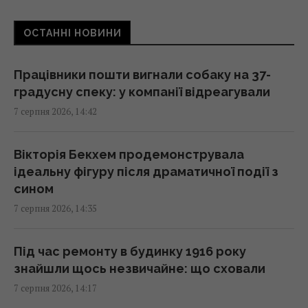
доїхати
14:14 п'ятниця, 07 серпня 2026
ОСТАННІ НОВИНИ
Козли-зрадники допомогли знищити своїх
Працівники пошти вигнали собаку на 37-
родичів на цілому архіпелазі
градусну спеку: у компанії відреагували
14:10 п'ятниця, 07 серпня 2026
7 серпня 2026, 14:42
Чоловік врятував спраглого лелеку під час
Вікторія Бекхем продемонструвала
40-градусної спеки: зворушливе відео
ідеальну фігуру після драматичної події з
14:00 п'ятниця, 07 серпня 2026
сином
7 серпня 2026, 14:35
Навіщо залишати серветку на підлозі:
простий трюк для кухні
Під час ремонту в будинку 1916 року
13:54 п'ятниця, 07 серпня 2026
знайшли щось незвичайне: що сховали
7 серпня 2026, 14:17
В Україні стрімко дорожчає оренда: Київ