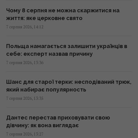
серед лідерів
Чому 8 серпня не можна скаржитися на
13:51 п'ятниця, 07 серпня 2026
життя: яке церковне свято
7 серпня 2026, 14:12
Люди постійно перебивають інших не
через грубість: причини набагато глибші
Польща намагається залишити українців в
13:31 п'ятниця, 07 серпня 2026
себе: експерт назвав причину
7 серпня 2026, 13:36
Не Galaxy і не Pixel: експерти назвали
найнадійніший смартфон 2026 року
Шанс для старої терки: несподіваний трюк,
13:30 п'ятниця, 07 серпня 2026
який набирає популярность
7 серпня 2026, 13:35
Згідно з фен-шуй, ці помилки в спальні
заважають відпочинку: як покращити сон
Дантес перестав приховувати свою
13:30 п'ятниця, 07 серпня 2026
дівчину: як вона виглядає
7 серпня 2026, 13:27