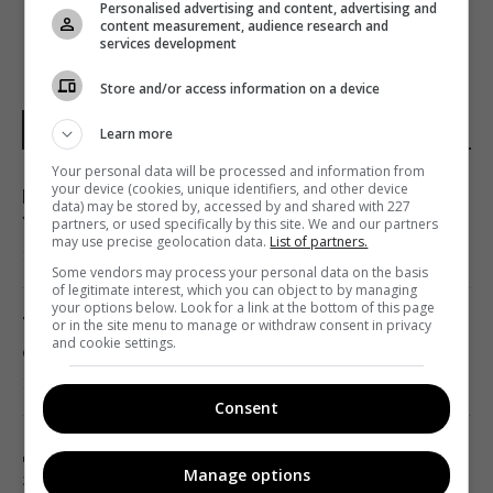
Personalised advertising and content, advertising and
content measurement, audience research and
services development
Store and/or access information on a device
НОВИНИ УКРАЇНИ І СВІТУ
Learn more
Your personal data will be processed and information from
your device (cookies, unique identifiers, and other device
Після аномальної спеки негода накриє усю
data) may be stored by, accessed by and shared with 227
Україну: оголошено І рівень небезпеки
partners, or used specifically by this site. We and our partners
may use precise geolocation data.
List of partners.
14:29 п'ятниця, 07 серпня 2026
Some vendors may process your personal data on the basis
of legitimate interest, which you can object to by managing
your options below. Look for a link at the bottom of this page
Тест зі склянкою допоможе перевірити, чи
or in the site menu to manage or withdraw consent in privacy
and cookie settings.
справно працюють ваші пластикові вікна
14:25 п'ятниця, 07 серпня 2026
Consent
Дрони вже пів доби атакують Крим: у Ялті
Manage options
зафіксована пожежа в районі порту