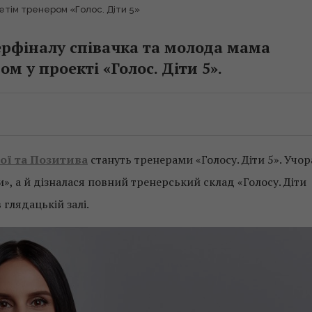
тім тренером «Голос. Діти 5»
перфіналу співачка та молода мама
м у проекті «Голос. Діти 5».
ої та Позитива
стануть тренерами «Голосу. Діти 5». Учор
», а й дізналася повний тренерський склад «Голосу. Діти
в глядацькій залі.