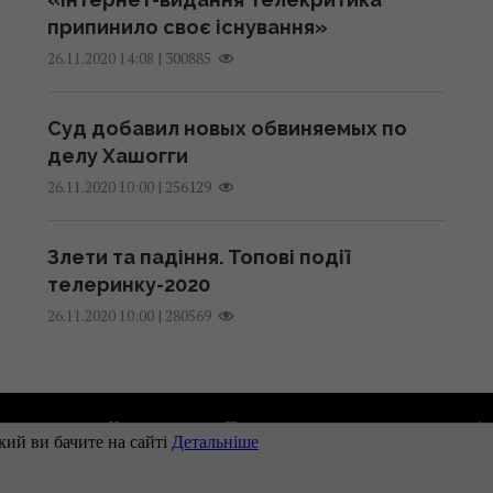
припинило своє існування»
|
300885
26.11.2020 14:08
Суд добавил новых обвиняемых по
делу Хашогги
|
256129
26.11.2020 10:00
Злети та падіння. Топові події
телеринку-2020
|
280569
26.11.2020 10:00
одавцям
Контакти
Правила використання матеріа
Наші партнери