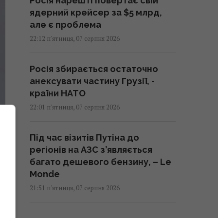
Росія нарешті повертає свій
ядерний крейсер за $5 млрд,
але є проблема
22:12 п'ятниця, 07 серпня 2026
Росія збирається остаточно
анексувати частину Грузії, -
країни НАТО
22:01 п'ятниця, 07 серпня 2026
Під час візитів Путіна до
регіонів на АЗС з’являється
багато дешевого бензину, – Le
Monde
21:51 п'ятниця, 07 серпня 2026