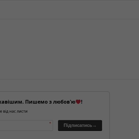
кавішим. Пишемо з любов'ю
!
е від нас листи
*
Підписатись→