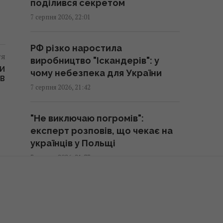
поділився секретом
Що їсти для здоров’я серця:
7 серпня 2026, 22:01
кардіологи назвали 7 корисних
каш
РФ різко наростила
20:22 п'ятниця, 07 серпня 2026
тя
виробництво "Іскандерів": у
ТИ
чому небезпека для України
ІВ
Льотчик-утікач з КНДР уперше
7 серпня 2026, 21:42
сів за штурвал Boeing 737 і був
приголомшений
"Не виключаю погромів":
20:18 п'ятниця, 07 серпня 2026
експерт розповів, що чекає на
українців у Польщі
Сенат США схвалив
7 серпня 2026, 21:37
законопроект про "пекельні
санкції" проти РФ
Після спеки температура впаде
20:17 п'ятниця, 07 серпня 2026
до +12 градусів: коли почнеться
похолодання