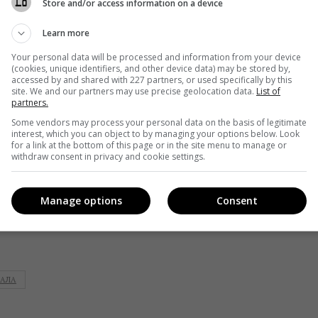
Store and/or access information on a device
п’ятому сезоні «Голос. Діти»:
Learn more
» та «Голос. Діти», я сприймаю їх як абсолютно різні
Your personal data will be processed and information from your device
багато професійних аспекти, які дуже впливають на вибір у
(cookies, unique identifiers, and other device data) may be stored by,
accessed by and shared with 227 partners, or used specifically by this
вчителями та наставниками, ми будемо передавати їм наші
site. We and our partners may use precise geolocation data.
List of
partners.
 перед публікою подорослішалими та зміцнілими як вокалісти
Some vendors may process your personal data on the basis of legitimate
теж передається цей стан. Тому ми хочемо надати їм
interest, which you can object to by managing your options below. Look
for a link at the bottom of this page or in the site menu to manage or
withdraw consent in privacy and cookie settings.
дачі «1+1» побачать уже
в травні
.
Manage options
Consent
АЛА