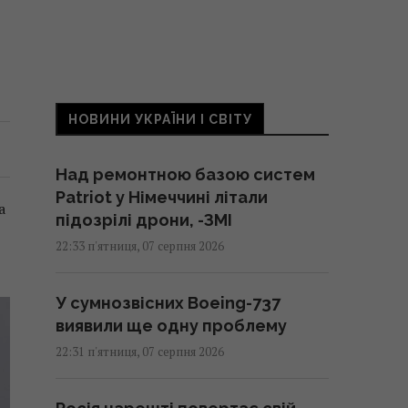
НОВИНИ УКРАЇНИ І СВІТУ
Над ремонтною базою систем
Patriot у Німеччині літали
а
підозрілі дрони, -ЗМІ
22:33 п'ятниця, 07 серпня 2026
У сумнозвісних Boeing-737
виявили ще одну проблему
22:31 п'ятниця, 07 серпня 2026