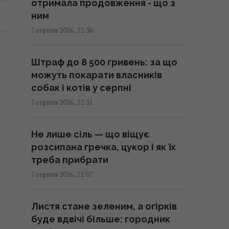
Що станеться з комп’ютером,
отримала продовження - що з
якщо тривалий час не
ним
оновлювати Windows
7 серпня 2026, 22:36
21:20 п'ятниця, 07 серпня 2026
Штраф до 8 500 гривень: за що
Суд продовжив тримання під
можуть покарати власників
вартою для Коломойського,
собак і котів у серпні
захист заявив про проблеми зі
7 серпня 2026, 22:31
здоров'ям
20:39 п'ятниця, 07 серпня 2026
Не лише сіль — що віщує
розсипана гречка, цукор і як їх
Росія встановила антидронові
треба прибрати
сітки на своїх субмаринах,
7 серпня 2026, 22:07
розташованих за тисячі
кілометрів від України
Листя стане зеленим, а огірків
20:35 п'ятниця, 07 серпня 2026
буде вдвічі більше: городник