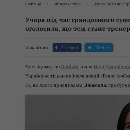
Головна
Медіатусовка
Джамала стане тре
Учора під час грандіозного су
оголосила, що теж стане тренеро
Поділитись:
Facebook
Twitter
Уже відомо, що
Dzidzio
і пара
Наді Дорофєєв
Україна не тільки вибрала новий «Голос країни
5», до якого приєдналася
Джамала
, яка була 