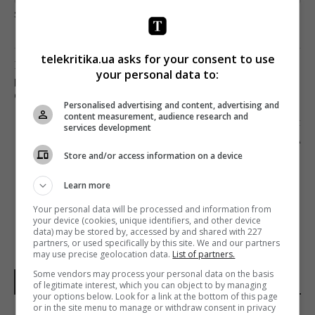
загрузка...
telekritika.ua asks for your consent to use
Попередня стаття
your personal data to:
МАЗУР, ДУБИНСЬКИЙ, ГОРБУНОВ: ХТО ЩЕ
СТАВ ВЛАСНИКОМ «1+1»
Personalised advertising and content, advertising and
content measurement, audience research and
Наступна стаття
services development
МАРІЯ МАКСАКОВА: «ПРОПАГАНДА ТА
КОНТРПРОПАГАНДА – ЦЕ ЯК ТУПИЙ ТА ЩЕ
Store and/or access information on a device
ТУПІШИЙ»
Learn more
Your personal data will be processed and information from
your device (cookies, unique identifiers, and other device
data) may be stored by, accessed by and shared with 227
partners, or used specifically by this site. We and our partners
may use precise geolocation data.
List of partners.
Some vendors may process your personal data on the basis
НОВИНИ УКРАЇНИ І СВІТУ
of legitimate interest, which you can object to by managing
your options below. Look for a link at the bottom of this page
or in the site menu to manage or withdraw consent in privacy