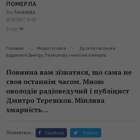
ПОМЕРЛА
Від
Telekritika
07.07.2017 15:03
21142
Головна
Медіатусовка
Дуся Катасонова
віддалася Дмитру Терешкову і мало не померла
Повинна вам зізнатися, що сама не
своя останнім часом. Мною
оволодів радіоведучий і публіцист
Дмитро Терешков. Мінлива
хмарність…
Поділитись:
Facebook
Twitter