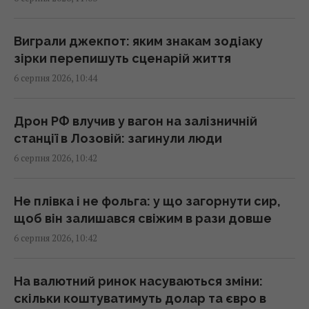
цілі
10:43 четвер, 06 серпня 2026
Виграли джекпот: яким знакам зодіаку
зірки перепишуть сценарій життя
Українські дрони уразили два величезних
6 серпня 2026, 10:44
НПЗ в Росії: Зеленський розкрив деталі
(відео)
10:42 четвер, 06 серпня 2026
Дрон РФ влучив у вагон на залізничній
станції в Лозовій: загинули люди
6 серпня 2026, 10:42
Мозгова пояснила, чому не їде з України під
час війни
10:33 четвер, 06 серпня 2026
Не плівка і не фольга: у що загорнути сир,
щоб він залишався свіжим в рази довше
6 серпня 2026, 10:42
Другий урожай до холодів гарантовано:
що встигне вирости після цибулі та часнику
10:30 четвер, 06 серпня 2026
На валютний ринок насуваються зміни:
скільки коштуватимуть долар та євро в