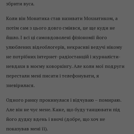
збрити вуса.
Коли він Монатика став називати Мохнатиком, а
потім сам з цього довго сміявся, це ще куди не
йшло. І всі ці самовдоволені фізіономії його
улюблених відеоблогерів, некрасиві ведучі нікому
не потрібних інтернет-радіостанцій і журналісти-
невдахи в моєму коворкінгу. Але коли мої подруги
перестали мені писати і телефонувати, я
зневірилася.
Одного ранку прокинулася і відчуваю – помираю.
Але він не чує мене. Каже, що буду танцювати під
його дудку вдень і вночі (добре, що хоч не
показував мені її).