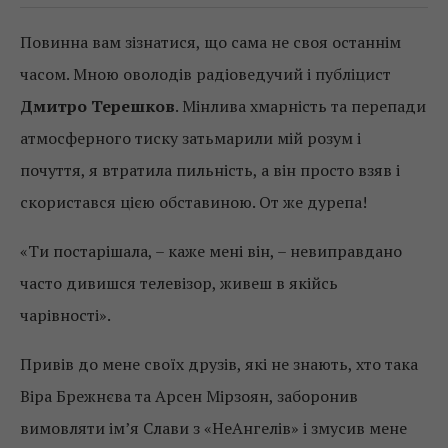
Повинна вам зізнатися, що сама не своя останнім
часом. Мною оволодів радіоведучий і публіцист
Дмитро Терешков
. Мінлива хмарність та перепади
атмосферного тиску затьмарили мій розум і
почуття, я втратила пильність, а він просто взяв і
скористався цією обставиною. От же дурепа!
«Ти постарішала, – каже мені він, – невиправдано
часто дивишся телевізор, живеш в якійсь
чарівності».
Привів до мене своїх друзів, які не знають, хто така
Віра Брежнєва та Арсен Мірзоян, заборонив
вимовляти ім’я Слави з «НеАнгелів» і змусив мене