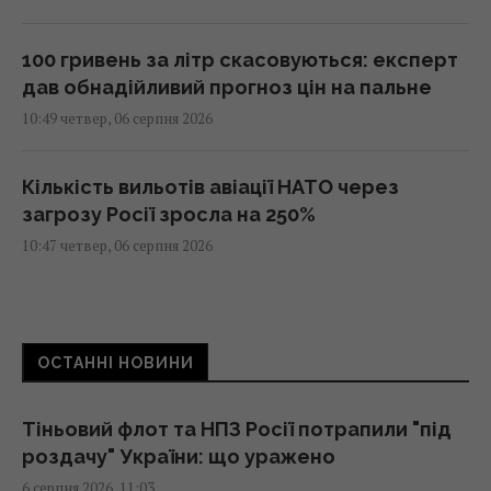
100 гривень за літр скасовуються: експерт
дав обнадійливий прогноз цін на пальне
10:49 четвер, 06 серпня 2026
Кількість вильотів авіації НАТО через
загрозу Росії зросла на 250%
10:47 четвер, 06 серпня 2026
Один рух змінить і цифру, і знак: завдання зі
сірниками для перевірки IQ
ОСТАННІ НОВИНИ
10:44 четвер, 06 серпня 2026
Тіньовий флот та НПЗ Росії потрапили "під
У США випробували літак X-62A VISTA, який
роздачу" України: що уражено
без пілота може перехоплювати повітряні
6 серпня 2026, 11:03