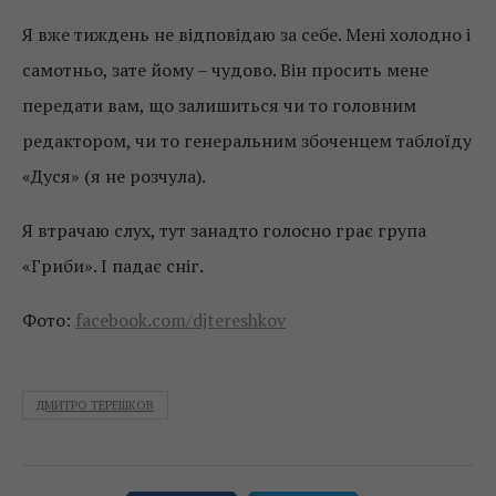
Я вже тиждень не відповідаю за себе. Мені холодно і
самотньо, зате йому – чудово. Він просить мене
передати вам, що залишиться чи то головним
редактором, чи то генеральним збоченцем таблоїду
«Дуся» (я не розчула).
Я втрачаю слух, тут занадто голосно грає група
«Гриби». І падає сніг.
Фото:
facebook.com/djtereshkov
ДМИТРО ТЕРЕШКОВ