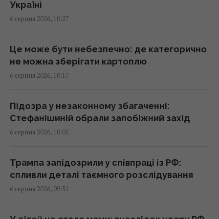
Україні
У банках та обмінниках зріс євро: курс
6 серпня 2026, 10:27
валют на 6 серпня
10:26 четвер, 06 серпня 2026
Це може бути небезпечно: де категорично
не можна зберігати картоплю
Стефанішиній обрали запобіжний захід
6 серпня 2026, 10:17
10:21 четвер, 06 серпня 2026
Підозра у незаконному збагаченні:
Телескоп на Гаваях зафіксував нові
Стефанішиній обрали запобіжний захід
загадкові явища на поверхні Сонця
6 серпня 2026, 10:05
10:09 четвер, 06 серпня 2026
Трампа запідозрили у співпраці із РФ:
Експерт розкрив, як Україні розвʼязати
спливли деталі таємного розслідування
проблему нестачі ракет до Patriot
6 серпня 2026, 09:51
09:51 четвер, 06 серпня 2026