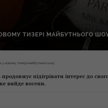
НОВОМУ ТИЗЕРІ МАЙБУТНЬОГО ШО
в у новому тизері майбутнього шоу
продовжує підігрівати інтерес до свог
яке вийде восени.