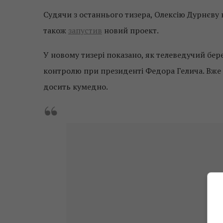
Судячи з останнього тизера, Олексію Дурнєву
також
запустив
новий проект.
У новому тизері показано, як телеведучий бер
контролю при президенті Федора Гелича. Вже 
досить кумедно.