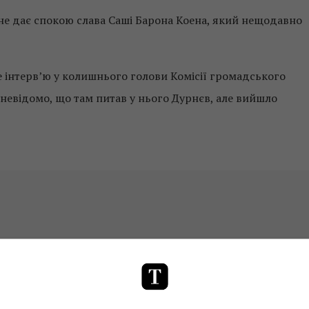
 не дає спокою слава Саші Барона Коена, який нещодавно
е інтерв’ю у колишнього голови Комісії громадського
невідомо, що там питав у нього Дурнєв, але вийшло