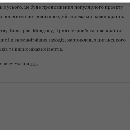
чи з усього, це буде продовження популярного проекту
ли поїздити і потролити людей за межами нашої країни.
тву, Болгарію, Молдову, Придністров’я та інші країни.
х і різноманітніших заходів, наприклад, з циганського
ків та інших цікавих івентів.
ує все» можна
тут
.