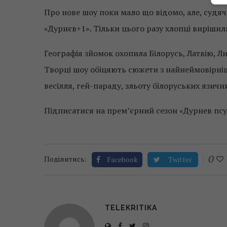
Про нове шоу поки мало що відомо, але, судя
«Дурнєв+1». Тільки цього разу хлопці виріши
Географія зйомок охопила Білорусь, Латвію, Ли
Творці шоу обіцяють сюжети з найнеймовірніши
весілля, гей-параду, зльоту білоруських язични
Підписатися на прем’єрний сезон «Дурнев пс
0
Поділитись:
Facebook
Twitter
TELEKRITIKA