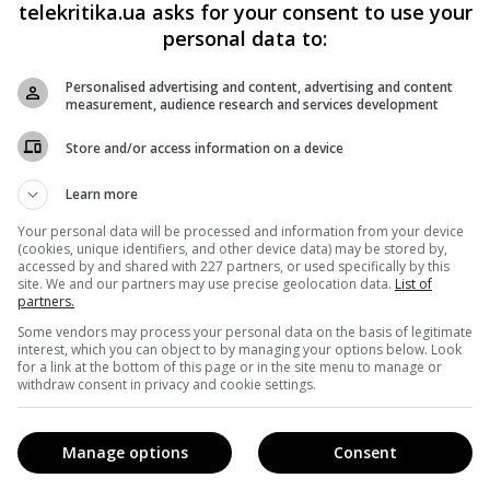
telekritika.ua asks for your consent to use your
personal data to:
Personalised advertising and content, advertising and content
measurement, audience research and services development
Store and/or access information on a device
Learn more
Your personal data will be processed and information from your device
(cookies, unique identifiers, and other device data) may be stored by,
accessed by and shared with 227 partners, or used specifically by this
ев (@aleksey_durnev)
on Jul 30, 2018 at 12:11am PDT
site. We and our partners may use precise geolocation data.
List of
partners.
Some vendors may process your personal data on the basis of legitimate
що маніпуляція, до якої вдався Олексій, дуже навіть
interest, which you can object to by managing your options below. Look
for a link at the bottom of this page or in the site menu to manage or
withdraw consent in privacy and cookie settings.
у «Дурнєв+1» нішу тролингу так ніхто і не заповнив. І ось
Manage options
Consent