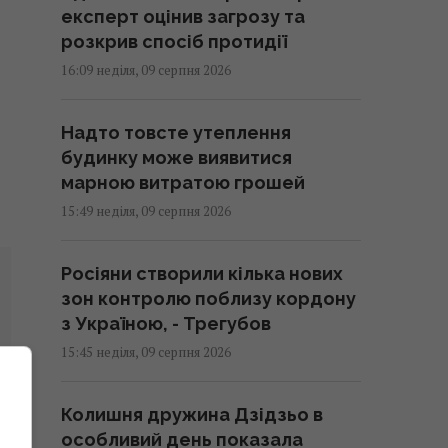
експерт оцінив загрозу та
розкрив спосіб протидії
16:09 неділя, 09 серпня 2026
Надто товсте утеплення
будинку може виявитися
марною витратою грошей
15:49 неділя, 09 серпня 2026
Росіяни створили кілька нових
зон контролю поблизу кордону
з Україною, - Трегубов
15:45 неділя, 09 серпня 2026
Колишня дружина Дзідзьо в
особливий день показала