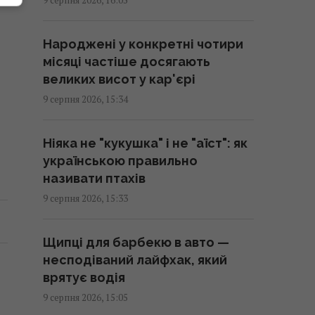
15:06 неділя, 09 серпня 2026
Народжені у конкретні чотири
Забезпечував роботою 3500
місяці частіше досягають
людей: у Житомирі зупинився
великих висот у кар'єрі
німецький завод після атаки РФ
9 серпня 2026, 15:34
15:01 неділя, 09 серпня 2026
Ніяка не "кукушка" і не "аїст": як
Пілот взявся за практично
українською правильно
безлюдний острів: за 50 років
називати птахів
він змінився до невпізнання
9 серпня 2026, 15:33
14:51 неділя, 09 серпня 2026
Щипці для барбекю в авто —
Окупанти почали відправляти
несподіваний лайфхак, який
на штурм танки з активним
врятує водія
захистом від FPV-дронів
9 серпня 2026, 15:05
14:44 неділя, 09 серпня 2026