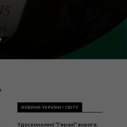
У
о
НОВИНИ УКРАЇНИ І СВІТУ
Удосконалені "Герані" ворога: