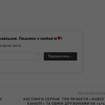
кавішим. Пишемо з любов'ю
!
е від нас листи
*
Підписатись→
Наступна стат
У
КАСТИНГИ СЕРПНЯ: ТРИ ПРОЕКТИ «НОВО
КАНАЛУ» ТА ОБМІН ДРУЖИНАМИ НА «1+