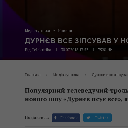
Медіатусовка
Новини
ДУРНЄВ ВСЕ ЗІПСУВАВ У 
Від
Telekritika
30.07.2018 17:53
7528
Головна
Медіатусовка
Дурнєв все зіпсува
Популярний телеведучий-троль 
нового шоу «Дурнєв псує все», 
Поділитись:
Facebook
Twitter