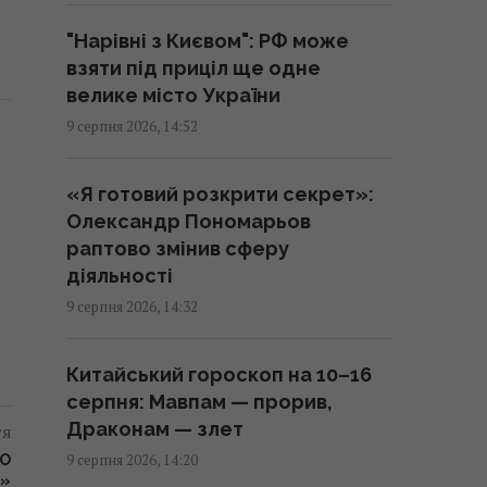
"Нарівні з Києвом": РФ може
Американський трюк із
взяти під приціл ще одне
картоплею фрі допомагає
велике місто України
швидко загустити суп
9 серпня 2026, 14:52
14:38 неділя, 09 серпня 2026
«Я готовий розкрити секрет»:
Хіт 1983 року став однією з
Олександр Пономарьов
"найкращих літніх пісень усіх
раптово змінив сферу
часів": у чому її таємниця
діяльності
14:27 неділя, 09 серпня 2026
9 серпня 2026, 14:32
Три яблука сховалися серед
Китайський гороскоп на 10–16
птахів: на їх пошуки дають лише
серпня: Мавпам — прорив,
11 секунд
Драконам — злет
тя
14:16 неділя, 09 серпня 2026
9 серпня 2026, 14:20
ГО
1»