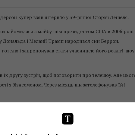
ерсон Купер взяв інтерв’ю у 39-річної Стормі Деніелс.
познайомилася з майбутнім президентом США в 2006 році
го у Дональда і Меланії Трамп народився син Беррон.
 готелю і запропонував стати учасницею його реаліті-шоу
в їх другу зустріч, щоб поговорити про телешоу. Але цьог
сті з бізнесменом. Через місяць він зателефонував їй і
 погрози. Невідомий чоловік підійшов до неї на парковці
очатку 2018 року, коли вийшла публікація в The Wall Stree
остування інформації про сексуальний зв’язок з