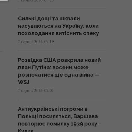
робити після збору врожаю
09:00 п'ятниця, 07 серпня 2026
Сильні дощі та шквали
насуваються на Україну: коли
У ці дні серпня клювання не
похолодання витіснить спеку
буде: що показує календар
7 серпня 2026, 09:19
риболова на місяць
09:00 п'ятниця, 07 серпня 2026
Розвідка США розкрила новий
план Путіна: восени може
Що можна забрати з
розпочатися ще одна війна —
готельного номера, а за що
WSJ
доведеться заплатити:
7 серпня 2026, 09:02
пояснення експертів
08:59 п'ятниця, 07 серпня 2026
Антиукраїнські погроми в
Польщі посиляться, Варшава
Негода накриє пів України:
повторює помилку 1939 року –
синоптики оголосили І рівень
Кулик