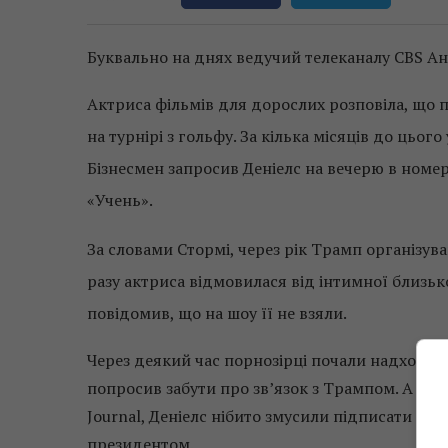
Буквально на днях ведучий телеканалу CBS Анд
Актриса фільмів для дорослих розповіла, що 
на турнірі з гольфу. За кілька місяців до цьо
Бізнесмен запросив Деніелс на вечерю в номер
«Учень».
За словами Стормі, через рік Трамп організува
разу актриса відмовилася від інтимної близько
повідомив, що на шоу її не взяли.
Через деякий час порнозірці почали надходити
попросив забути про зв’язок з Трампом. А на п
Journal, Деніелс нібито змусили підписати спр
президентом.