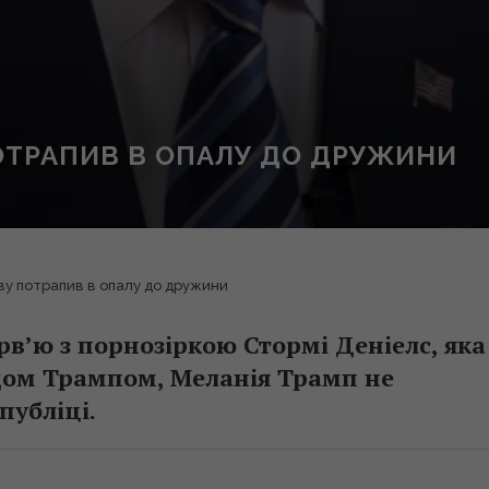
ОТРАПИВ В ОПАЛУ ДО ДРУЖИНИ
ву потрапив в опалу до дружини
рв’ю з порнозіркою Стормі Деніелс, яка
ьдом Трампом, Меланія Трамп не
публіці.