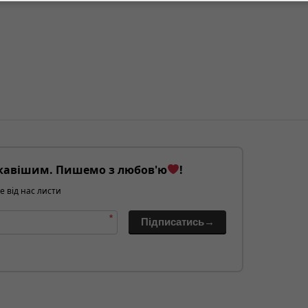
кавішим. Пишемо з любов'ю
!
е від нас листи
*
Підписатись→