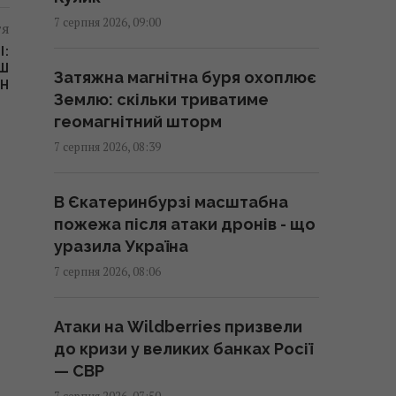
небезпеки (карта)
7 серпня 2026, 09:00
тя
08:55 п'ятниця, 07 серпня 2026
І:
ЬШ
Затяжна магнітна буря охоплює
ЇН
Трамп підписав укази про
Землю: скільки триватиме
обмеження громадянства за
геомагнітний шторм
правом народження у США
7 серпня 2026, 08:39
08:49 п'ятниця, 07 серпня 2026
В Єкатеринбурзі масштабна
"Щенячий патруль",
пожежа після атаки дронів - що
"Морозивник" і "Мотор Сіті":
уразила Україна
головні прем'єри в кінотеатрах
7 серпня 2026, 08:06
цього тижня
08:47 п'ятниця, 07 серпня 2026
Атаки на Wildberries призвели
до кризи у великих банках Росії
Як рицинова олія впливає на
— СВР
волосся: дослідження
7 серпня 2026, 07:50