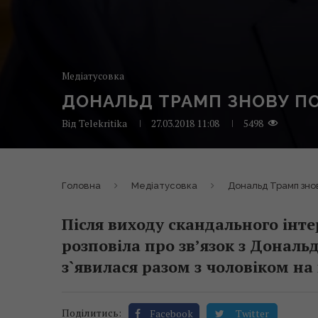
Медіатусовка
ДОНАЛЬД ТРАМП ЗНОВУ П
Від
Telekritika
27.03.2018 11:08
5498
Головна
Медіатусовка
Дональд Трамп зно
Після виходу скандального інте
розповіла про зв’язок з Донал
з`явилася разом з чоловіком на 
Поділитись:
Facebook
Twitter