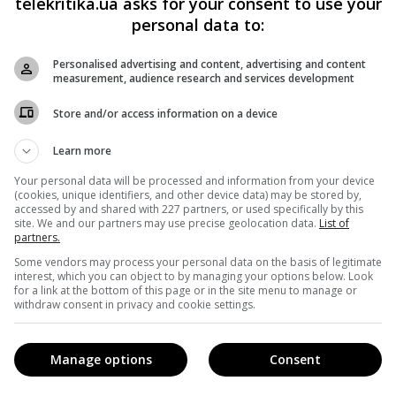
telekritika.ua asks for your consent to use your
personal data to:
на один. Меланія разом з 12-річним сином Берроном
Personalised advertising and content, advertising and content
і, де вони всією родиною провели вікенд.
measurement, audience research and services development
материнських обов’язках і насолоджується весняними
Store and/or access information on a device
майбутніми проектами», – відповіла офіційний
Learn more
тів про те, чи бачила дружина президента скандальне
Your personal data will be processed and information from your device
(cookies, unique identifiers, and other device data) may be stored by,
accessed by and shared with 227 partners, or used specifically by this
site. We and our partners may use precise geolocation data.
List of
и почали тиражувати цю історію, перша леді теж полетіла 
partners.
Some vendors may process your personal data on the basis of legitimate
interest, which you can object to by managing your options below. Look
for a link at the bottom of this page or in the site menu to manage or
withdraw consent in privacy and cookie settings.
Manage options
Consent