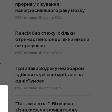
прорив у лікування
найагресивнішого раку мозку
09:30 п'ятниця, 07 серпня 2026
Пенсія без стажу: скільки
отримає пенсіонер, який ніколи
не працював
09:30 п'ятниця, 07 серпня 2026
о
Три знаки Зодіаку незабаром
здійснять усі свої мрії, але за
однієї умови
09:25 п'ятниця, 07 серпня 2026
 і
t
"Так лякають…": Вітвіцька
зізналася, чи залишиться у