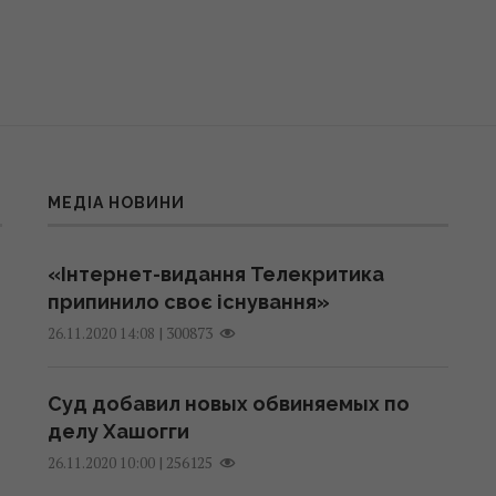
МЕДІА НОВИНИ
«Інтернет-видання Телекритика
припинило своє існування»
|
300873
26.11.2020 14:08
Суд добавил новых обвиняемых по
делу Хашогги
|
256125
26.11.2020 10:00