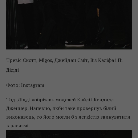
Тревіс Скотт, Migos, Джейдан Сміт, Віз Каліфа і Пі
Дідді
Фото: Instagram
Тоді Дідді «обрізав» моделей Кайлі і Кендалл
Дженнер. Напевно, якби таке провернув білий
виконавець, то його могли б з легкістю звинуватити
в расизмі.