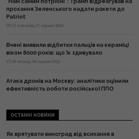
"Нам самим потрібні": Трамп відреагував на
прохання Зеленського надати ракети до
Patriot
00:22 п'ятниця, 07 серпня 2026
Вчені виявили відбитки пальців на кераміці
віком 8000 років: що їх здивувало
23:58 четвер, 06 серпня 2026
Атака дронів на Москву: аналітики оцінили
ефективність роботи російської ППО
23:39 четвер, 06 серпня 2026
ОСТАННІ НОВИНИ
Жінки з дипломами частіше обирають
успішних чоловіків без вищої освіти, –
дослідження
Як врятувати виноград від всихання в