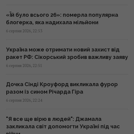
балістики
22:00 четвер, 06 серпня 2026
«Їй було всього 26»: померла популярна
блогерка, яка надихала мільйони
6 серпня 2026, 22:53
"Динамо" здобуло важливу перемогу у
кваліфікації Ліги конференцій
21:57 четвер, 06 серпня 2026
Україна може отримати новий захист від
ракет РФ: Сікорський зробив важливу заяву
6 серпня 2026, 22:51
Анчоуси чи сардини: яка риба корисніша
21:47 четвер, 06 серпня 2026
Дочка Сінді Кроуфорд викликала фурор
разом із сином Річарда Гіра
В Україну може потрапити антидронова
6 серпня 2026, 22:24
ракета CM-70 з Канади, - ЗМІ
21:42 четвер, 06 серпня 2026
"Я все ще вірю в людей": Джамала
закликала світ допомогти Україні під час
Чим Україна може знищувати "Іскандери":
війни