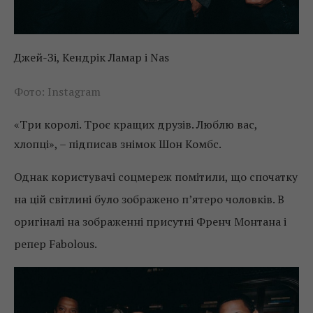
Джей-Зі, Кендрік Ламар і Nas
Фото: Instagram
«Три королі. Троє кращих друзів. Люблю вас,
хлопці», – підписав знімок Шон Комбс.
Однак користувачі соцмереж помітили, що спочатку
на цій світлині було зображено п’ятеро чоловків. В
оригіналі на зображенні присутні Френч Монтана і
репер Fabolous.