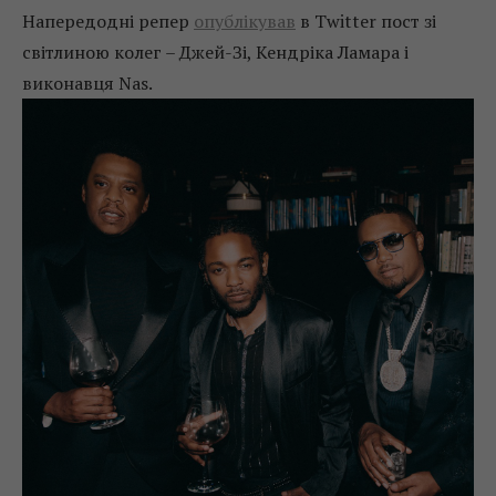
Напередодні репер
опублікував
в Twitter пост зі
світлиною колег – Джей-Зі, Кендріка Ламара і
виконавця Nas.