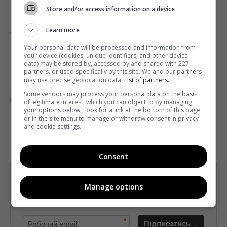
Store and/or access information on a device
Learn more
0
Поділитись:
Facebook
Twitter
Your personal data will be processed and information from
your device (cookies, unique identifiers, and other device
data) may be stored by, accessed by and shared with 227
partners, or used specifically by this site. We and our partners
may use precise geolocation data.
List of partners.
TELEKRITIKA
Some vendors may process your personal data on the basis
of legitimate interest, which you can object to by managing
your options below. Look for a link at the bottom of this page
or in the site menu to manage or withdraw consent in privacy
and cookie settings.
Consent
Щотижневий лист з найцікавішим.
Пишемо з любов'ю
!
Manage options
Підпишіться ще раз, якщо не отримуєте від нас листи
*
Підписатись→