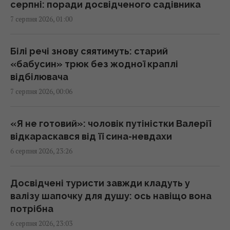
23:24 четвер, 06 серпня 2026
серпні: поради досвідченого садівника
7 серпня 2026, 01:00
Україна ставить Путіна на передвиборчий
годинник, - Newsweek
Білі речі знову сяятимуть: старий
23:07 четвер, 06 серпня 2026
«бабусин» трюк без жодної краплі
відбілювача
7 серпня 2026, 00:06
Корецький анонсував збільшення
заробітної плати педагогів з 1 вересня
22:53 четвер, 06 серпня 2026
«Я не готовий»: чоловік путіністки Валерії
відкараскався від її сина-невдахи
6 серпня 2026, 23:26
Міф зруйновано: скільки насправді можуть
працювати ядерні реактори
22:12 четвер, 06 серпня 2026
Досвідчені туристи завжди кладуть у
валізу шапочку для душу: ось навіщо вона
потрібна
Така зброя є лише у кількох країн:
6 серпня 2026, 23:03
Зеленський про створення української