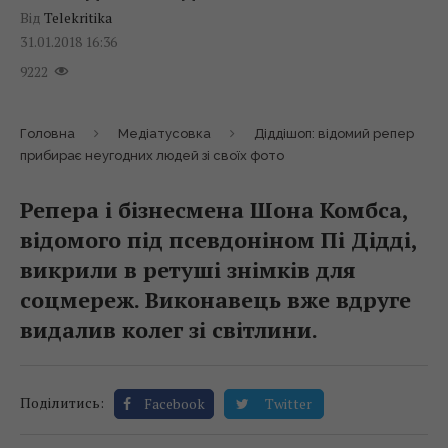
Від
Telekritika
31.01.2018 16:36
9222
Головна
Медіатусовка
Діддішоп: відомий репер
прибирає неугодних людей зі своїх фото
Репера і бізнесмена Шона Комбса,
відомого під псевдоніном Пі Дідді,
викрили в ретуші знімків для
соцмереж. Виконавець вже вдруге
видалив колег зі світлини.
Поділитись:
Facebook
Twitter