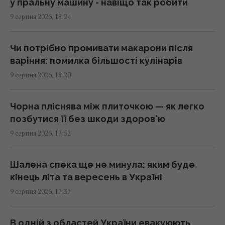
у пральну машину - навіщо так робити
17:29 неділя, 09 серпня 2026
9 серпня 2026, 18:24
У 1946 році люди послали сигнал на Місяць:
Чи потрібно промивати макарони після
відповідь прийшла через 2,5 секунди
варіння: помилка більшості кулінарів
17:28 неділя, 09 серпня 2026
9 серпня 2026, 18:20
10 серпня: церковне свято сьогодні, чому
Чорна пліснява між плиточкою — як легко
цього дня треба погладити чорного кота
позбутися її без шкоди здоров'ю
17:10 неділя, 09 серпня 2026
9 серпня 2026, 17:52
У РФ кажуть про пуски Х-101 із носіїв КАБів
Шалена спека ще не минула: яким буде
Су-34: аналітики оцінили, чи це можливо
кінець літа та вересень в Україні
17:01 неділя, 09 серпня 2026
9 серпня 2026, 17:37
Гороскоп на 10 серпня: Левам – діяти
В одній з областей України евакуюють