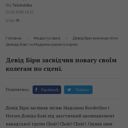
Від
Telekritika
21.01.2018 14:31
6744
Головна
Медіатусовка
Девід Бірн виконав пісні
Девіда Бові та Мадонни разом із хором
Девід Бірн засвідчив повагу своїм
колегам по сцені.
Поділитись:
Facebook
Twitter
Девід Бірн заспівав пісню Мадонни Borderline і
Heroes Девіда Бові під акустичний акомпанемент
канадської групи Choir! Choir! Choir!. Однак цим