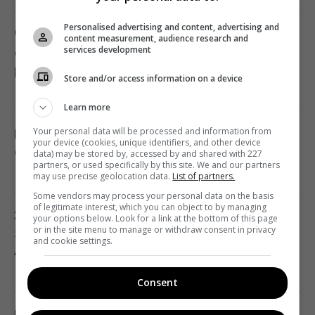
Personalised advertising and content, advertising and
Чоловік перевірив акумулятор
content measurement, audience research and
services development
електрокара Tesla після 125 тисяч км:
результат здивував
Store and/or access information on a device
18:34 неділя, 09 серпня 2026
Learn more
Your personal data will be processed and information from
Італійці випробують в Україні інноваційну
your device (cookies, unique identifiers, and other device
систему ППО "Купол Мікеланджело"
data) may be stored by, accessed by and shared with 227
partners, or used specifically by this site. We and our partners
18:28 неділя, 09 серпня 2026
may use precise geolocation data.
List of partners.
Some vendors may process your personal data on the basis
of legitimate interest, which you can object to by managing
За чотири роки війна зазнала ключової
your options below. Look for a link at the bottom of this page
or in the site menu to manage or withdraw consent in privacy
зміни, що дуже не подобається Путіну, -
and cookie settings.
ABC News
18:12 неділя, 09 серпня 2026
Consent
Гороскоп на 10 серпня за картами Таро: