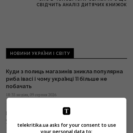
СВІДЧИТЬ АНАЛІЗ ДИТЯЧИХ КНИЖОК
НОВИНИ УКРАЇНИ І СВІТУ
Куди з полиць магазинів зникла популярна
риба івасі і чому українці її більше не
побачать
18:35 неділя, 09 серпня 2026
Міжнародну космічну станцію не залишать
у космосі: її навмисно знищать
telekritika.ua asks for your consent to use
18:34 неділя, 09 серпня 2026
your personal data to: