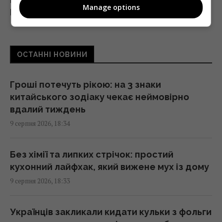
Manage options
Близнюкам – старі переконання, Дівам –
цілі
18:00 неділя, 09 серпня 2026
ОСТАННІ НОВИНИ
У єгипетських гробницях знаходили мед
віком у тисячі років: чому він не псується
Гроші потечуть рікою: на 3 знаки
17:34 неділя, 09 серпня 2026
китайського зодіаку чекає неймовірно
вдалий тиждень
9 серпня 2026, 18:34
Україна з прохача допомоги
перетворилася на зразкового союзника
США, - The Atlantic
Без хімії та липких стрічок: простий
17:31 неділя, 09 серпня 2026
кухонний лайфхак, який вижене мух із дому
9 серпня 2026, 18:33
Чи справді салат корисніший за
бутерброд: експерти дали несподівану
Українців закликали кидати кульки з фольги
відповідь