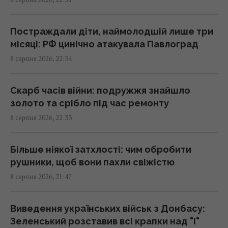
від російського десанту
23:26 субота, 08 серпня 2026
Постраждали діти, наймолодшій лише три
місяці: РФ цинічно атакувала Павлоград
Стародавній римлянин міг збирати кістки
8 серпня 2026, 22:34
"морських чудовиськ": вчені знайшли його
колекцію
23:23 субота, 08 серпня 2026
Скарб часів війни: подружжя знайшло
золото та срібло під час ремонту
8 серпня 2026, 22:33
Росія вдарила по центру Павлограда: є
поранені
22:39 субота, 08 серпня 2026
Більше ніякої затхлості: чим обробити
рушники, щоб вони пахли свіжістю
8 серпня 2026, 21:47
У Балтійському морі швидко поширюється
чужорідний "морський канібал"
22:25 субота, 08 серпня 2026
Виведення українських військ з Донбасу:
Зеленський розставив всі крапки над "і"