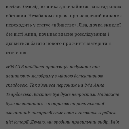
весілля безслідно зникає, звичайно ж, за загадкових
обставин. Незабаром справа про нещасний випадок
переходить у статус «вбивство». Ліза, дочка зниклої
без вісті Анни, починає власне розслідування і
дізнається багато нового про життя матері та її
оточення.
«Від СТБ надійшла пропозиція подумати про
авантюрну мелодраму з міцною детективною
складовою. Так з’явився персонаж на ім’я Анна
Твардовська. Кастинг був дуже непростим. Найважче
було визначитися з актрисою на роль головної
злочинниці: насправді саме вона є головною героїнею
цієї історії. Думаю, ми зробили правильний вибір. Ім’я