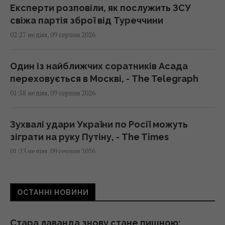
Експерти розповіли, як послужить ЗСУ
свіжа партія зброї від Туреччини
02:27 неділя, 09 серпня 2026
Один із найближчих соратників Асада
переховується в Москві, - The Telegraph
01:58 неділя, 09 серпня 2026
Зухвалі удари України по Росії можуть
зіграти на руку Путіну, - The Times
01:23 неділя, 09 серпня 2026
Експерт назвав 4 безкоштовні програми,
ОСТАННІ НОВИНИ
які встановлює на кожен ПК із Windows
01:15 неділя, 09 серпня 2026
Стара лаванда знову стане пишною: