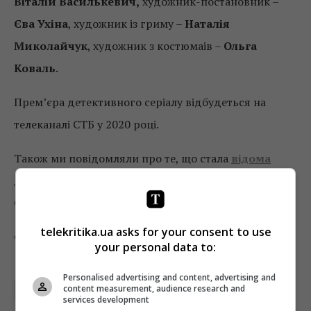
Віталій Василькевич,
художник-постановник –
Єва Ухіна
, художник із гриму –
Наталія
Миколайчук
, художник з костюмаів –
Ольга
Коваль
.
Прем’єра детективного серіалу відбудеться на
телеканалі СТБ у 2020 році.
Також ми повідомляли про те, що стала
відома
дата виходу
костюмованої драми
«Кріпосна»
на
СТБ.
telekritika.ua asks for your consent to use
Фото: прес-служба СТБ
your personal data to:
Personalised advertising and content, advertising and
content measurement, audience research and
СЕРИАЛЫ СТБ
ТАТЬЯНА ГНЕДАШ
services development