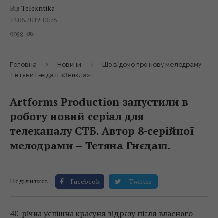
Від
Telekritika
14.06.2019 12:28
9958
Головна
Новини
Що відомо про нову мелодраму
Тетяни Гнєдаш «Зникла»
Artforms Production запустили в
роботу новий серіал для
телеканалу СТБ. Автор 8-серійної
мелодрами – Тетяна Гнєдаш.
Поділитись:
Facebook
Twitter
40-річна успішна красуня відразу після власного