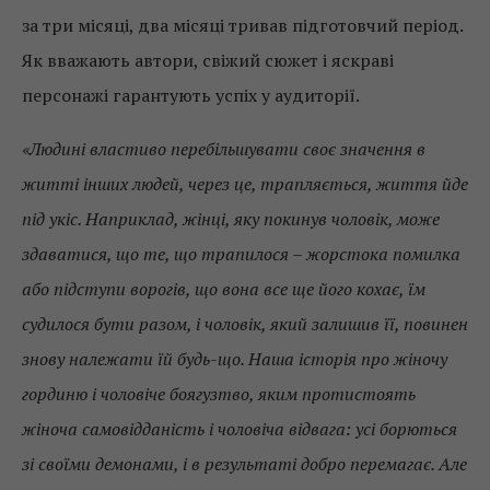
за три місяці, два місяці тривав підготовчий період.
Як вважають автори, свіжий сюжет і яскраві
персонажі гарантують успіх у аудиторії.
«Людині властиво перебільшувати своє значення в
житті інших людей, через це, трапляється, життя йде
під укіс. Наприклад, жінці, яку покинув чоловік, може
здаватися, що те, що трапилося – жорстока помилка
або підступи ворогів, що вона все ще його кохає, їм
судилося бути разом, і чоловік, який залишив її, повинен
знову належати їй будь-що. Наша історія про жіночу
гординю і чоловіче боягузтво, яким протистоять
жіноча самовідданість і чоловіча відвага: усі борються
зі своїми демонами, і в результаті добро перемагає. Але