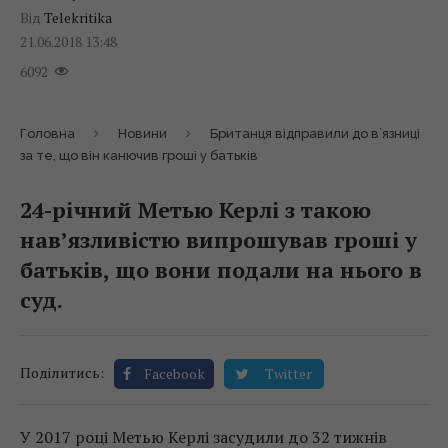
Від
Telekritika
21.06.2018 13:48
6092
Головна
Новини
Британця відправили до в`язниці
за те, що він канючив гроші у батьків
24-річний Метью Керлі з такою
нав’язливістю випрошував гроші у
батьків, що вони подали на нього в
суд.
Поділитись:
Facebook
Twitter
У 2017 році Метью Керлі засудили до 32 тижнів