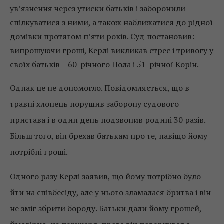
ув’язнення через утиски батьків і заборонили
спілкуватися з ними, а також наближатися до рідної
домівки протягом п’яти років. Суд постановив:
випрошуючи гроші, Керлі викликав стрес і тривогу у
своїх батьків – 60-річного Пола і 51-річної Корін.
Однак це не допомогло. Повідомляється, що в
травні хлопець порушив заборону судового
пристава і в один день подзвонив родині 30 разів.
Більш того, він брехав батькам про те, навіщо йому
потрібні гроші.
Одного разу Керлі заявив, що йому потрібно було
йти на співбесіду, але у нього зламалася бритва і він
не зміг збрити бороду. Батьки дали йому грошей,