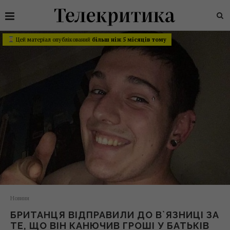
Цей матеріал опублікований
більш ніж 5 місяців тому
Новини
БРИТАНЦЯ ВІДПРАВИЛИ ДО В`ЯЗНИЦІ ЗА
ТЕ, ЩО ВІН КАНЮЧИВ ГРОШІ У БАТЬКІВ