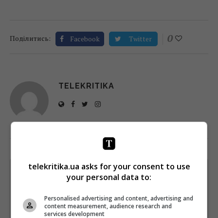
0
Поділитись:
Facebook
Twitter
TELEKRITIKA
telekritika.ua asks for your consent to use
Щотижневий лист з найцікавішим.
your personal data to:
Пишемо з любов'ю
!
Підпишіться ще раз, якщо не отримуєте від нас листи
Personalised advertising and content, advertising and
content measurement, audience research and
services development
*