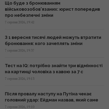
Що буде з бронюванням
військовозобов'язаних: юрист попередив
В Херсонській області уражено базу ФСБ
про небезпечні зміни
"Беня House": Мадяр розкрив деталі (відео)
7 серпня 2026, 19:42
18:33 п'ятниця, 07 серпня 2026
З 1 вересня тисячі людей можуть втратити
Коли краще їсти помідори для повного
бронювання: кого зачеплять зміни
засвоєння вітамінів: вчені дали чітку
7 серпня 2026, 19:37
відповідь
18:20 п'ятниця, 07 серпня 2026
Тест на IQ: потрібно знайти три відмінності
на картинці чоловіка з кавою за 7 с
Складено топ-10 найочікуваніших ігор 2027
7 серпня 2026, 19:13
року – серед них є український проєкт
18:09 п'ятниця, 07 серпня 2026
Після провалу наступу на Путіна чекає
головний удар: Ейдман назвав, який саме
Бюджетний вибір: названо головний
7 серпня 2026, 19:10
автомобільний бестселер у Європі