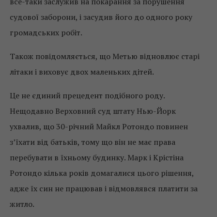
все-таки заслужив на покарання за порушення
судової заборони, і засудив його до одного року
громадських робіт.
Також повідомляється, що Метью відновлює старі
літаки і виховує двох маленьких дітей.
Це не єдиний прецедент подібного роду.
Нещодавно Верховний суд штату Нью-Йорк
ухвалив, що 30-річний Майкл Ротондо повинен
з’їхати від батьків, тому що він не має права
перебувати в їхньому будинку. Марк і Крістіна
Ротондо кілька років домагалися цього рішення,
адже їх син не працював і відмовлявся платити за
житло.