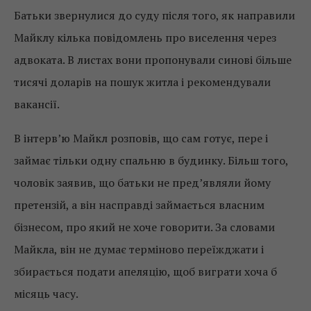
Батьки звернулися до суду після того, як направили
Майклу кілька повідомлень про виселення через
адвоката. В листах вони пропонували синові більше
тисячі доларів на пошук житла і рекомендували
вакансії.
В інтерв’ю Майкл розповів, що сам готує, пере і
займає тільки одну спальню в будинку. Більш того,
чоловік заявив, що батьки не пред’являли йому
претензій, а він насправді займається власним
бізнесом, про який не хоче говорити. За словами
Майкла, він не думає терміново переїжджати і
збирається подати апеляцію, щоб виграти хоча б
місяць часу.