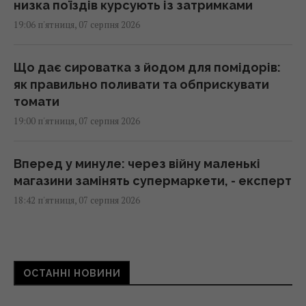
низка поїздів курсують із затримками
19:06 п'ятниця, 07 серпня 2026
Що дає сироватка з йодом для помідорів:
як правильно поливати та обприскувати
томати
19:00 п'ятниця, 07 серпня 2026
Вперед у минуле: через війну маленькі
магазини замінять супермаркети, - експерт
18:42 п'ятниця, 07 серпня 2026
Ринок "лихоманить": квадратні метри в
новобудовах дорожчають, попри падіння
ОСТАННІ НОВИНИ
попиту
18:38 п'ятниця, 07 серпня 2026