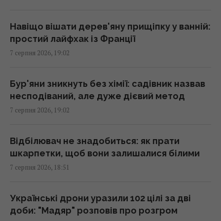
18:06 п'ятниця, 07 серпня 2026
Навіщо вішати дерев'яну прищіпку у ванній:
простий лайфхак із Франції
У двох районах Києва зникло світло: в ДТЕК
7 серпня 2026, 19:02
назвали причину
18:02 п'ятниця, 07 серпня 2026
Бур'яни зникнуть без хімії: садівник назвав
несподіваний, але дуже дієвий метод
Гороскоп на 8 серпня за картами Таро:
7 серпня 2026, 19:02
Дівам - суперечки, Ракам - емоції
18:00 п'ятниця, 07 серпня 2026
Відбілювач не знадобиться: як прати
шкарпетки, щоб вони залишалися білими
Яка кімнатна рослина вам подобається:
7 серпня 2026, 18:51
психологічний тест на суперсилу
18:00 п'ятниця, 07 серпня 2026
Українські дрони уразили 102 цілі за дві
доби: "Мадяр" розповів про розгром
Фейкові знижки та цінові пастки: юрист