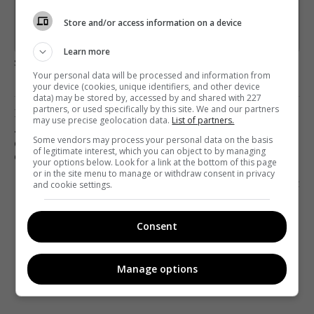
Підписатись→
Store and/or access information on a device
Предоставлено SendPulse
Learn more
загрузка...
Your personal data will be processed and information from
your device (cookies, unique identifiers, and other device
data) may be stored by, accessed by and shared with 227
partners, or used specifically by this site. We and our partners
Попередня стаття
may use precise geolocation data.
List of partners.
«УЛЬТИМАТУМ» ВІД СТБ: ВЕДУЧІ «Я
Some vendors may process your personal data on the basis
СОРОМЛЮСЬ СВОГО ТІЛА» СТАНУТЬ
of legitimate interest, which you can object to by managing
СІМЕЙНИМИ ПСИХОЛОГАМИ
your options below. Look for a link at the bottom of this page
or in the site menu to manage or withdraw consent in privacy
Наступна стаття
and cookie settings.
НАЦРАДА: ПИТАННЯ ПРОДОВЖЕННЯ
ЦИФРОВИХ ЛІЦЕНЗІЙ ВИРІШИТЬСЯ 27 ЧЕРВНЯ
Consent
Manage options