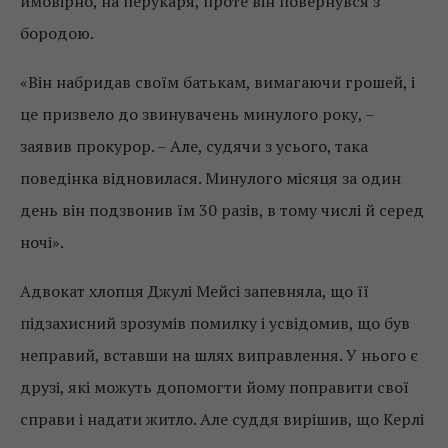
ймовірно, на перукаря, проте він повернувся з
бородою.
«Він набридав своїм батькам, вимагаючи грошей, і
це призвело до звинувачень минулого року, –
заявив прокурор. – Але, судячи з усього, така
поведінка відновилася. Минулого місяця за один
день він подзвонив їм 30 разів, в тому числі й серед
ночі».
Адвокат хлопця Джулі Мейсі запевняла, що її
підзахисний зрозумів помилку і усвідомив, що був
неправий, вставши на шлях виправлення. У нього є
друзі, які можуть допомогти йому поправити свої
справи і надати житло. Але суддя вирішив, що Керлі