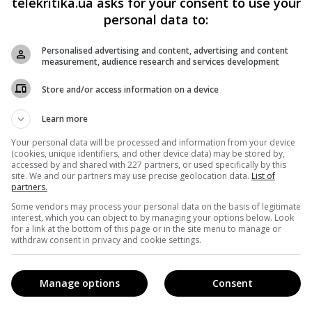
telekritika.ua asks for your consent to use your
personal data to:
имвол серця в колі – яким позначатимуться всі змінені
Personalised advertising and content, advertising and content
measurement, audience research and services development
бити красу тим, що змушує жінок почуватися добре, а не
Store and/or access information on a device
Learn more
Your personal data will be processed and information from your device
(cookies, unique identifiers, and other device data) may be stored by,
accessed by and shared with 227 partners, or used specifically by this
site. We and our partners may use precise geolocation data.
List of
partners.
Some vendors may process your personal data on the basis of legitimate
interest, which you can object to by managing your options below. Look
for a link at the bottom of this page or in the site menu to manage or
withdraw consent in privacy and cookie settings.
Manage options
Consent