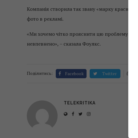
Компанія створила так звану «марку краси» – с
фото в рекламі.
«Ми хочемо чітко прояснити цю проблему і зро
невпевнено», – сказала Фоулкс.
0
Поділитись:
Facebook
Twitter
TELEKRITIKA