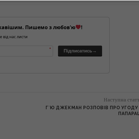
кавішим. Пишемо з любов'ю
!
е від нас листи
*
Підписатись→
Наступна стат
У
Г`Ю ДЖЕКМАН РОЗПОВІВ ПРО УГОДУ
ПАПАРА