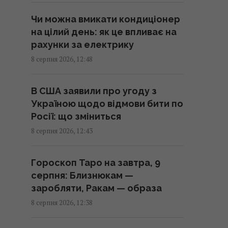
13:13 субота, 08 серпня 2026
Чи можна вмикати кондиціонер
на цілий день: як це впливає на
Нові рішення Нацбанку
рахунки за електрику
дозволять бізнесу залучати
8 серпня 2026, 12:48
більше кредитів: Пишний
розкрив деталі
В США заявили про угоду з
13:12 субота, 08 серпня 2026
Україною щодо відмови бити по
Росії: що зміниться
Денисенко зізналася, чому
8 серпня 2026, 12:43
насправді поспішає вийти
заміж
Гороскоп Таро на завтра, 9
13:06 субота, 08 серпня 2026
серпня: Близнюкам —
заробляти, Ракам — образа
Обробка вхідних дверей оцтом:
8 серпня 2026, 12:38
досвідчені господині
розповіли, для чого це потрібно