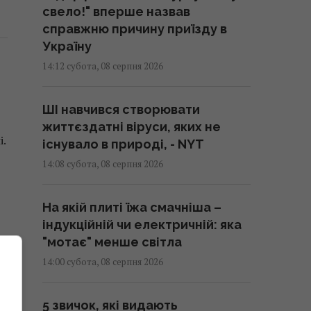
свело!" вперше назвав
справжню причину приїзду в
Україну
14:12 субота, 08 серпня 2026
ШІ навчився створювати
життєздатні віруси, яких не
і.
існувало в природі, - NYT
14:08 субота, 08 серпня 2026
На якій плиті їжа смачніша –
індукційній чи електричній: яка
"мотає" менше світла
14:00 субота, 08 серпня 2026
к
5 звичок, які видають