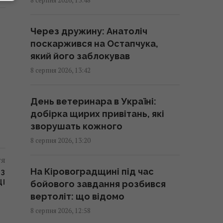
13:44 субота, 08 серпня 2026
Через дружину: Анатоліч
Перший титульний поєдинок
поскаржився на Остапчука,
Олександра Хижняка: вечір
який його заблокував
Usyk 17 Promotions ексклюзивно
8 серпня 2026, 13:42
на Київстар ТБ
13:38 субота, 08 серпня 2026
День ветеринара в Україні:
добірка щирих привітань, які
На один знак Зодіаку ось-ось
зворушать кожного
чекає феєричний камбек після
8 серпня 2026, 13:20
кількох років випробувань
тя
13:23 субота, 08 серпня 2026
На Кіровоградщині під час
 З
ЦІ
бойового завдання розбився
Армія США витратить $400 млн
вертоліт: що відомо
на лазерні системи проти
8 серпня 2026, 12:58
дронів