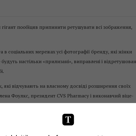
ігант пообіцяв припинити ретушувати всі зображення,
та в соціальних мережах усі фотографії бренду, які жінки
 будуть настільки «прилизані», виправлені і відретушован
і.
к, які відчувають на власному досвіді розширення своїх
Гелена Фоулкс, президент CVS Pharmacy і виконавчий віце-
зображення, CVS також просить всі бренди, які продає (я
 або позначити ретушовані зображення як «змінені».