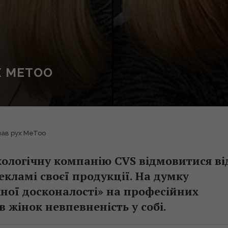
Х METOO
мав рух MeToo
ологічну компанію CVS відмовитися ві
кламі своєї продукції. На думку
ної досконалості» на професійних
 жінок невпевненість у собі.