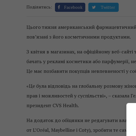
Поділитись:
Facebook
Twitter
Цього тижня американський фармацевтичний г
пов’язані з його косметичними продуктами.
З квітня в магазинах, на офіційному веб-сайті 
бачать у рекламі косметики або парфумерії, не
Це має позбавити покупців невпевненості у соб
«Це була відповідь на глобальну розмову жіно
прав і можливостей у суспільстві», – сказала 
президент CVS Health.
На додаток до обіцянки не редагувати власні 
от L’Oréal, Maybelline і Coty), зробити те саме