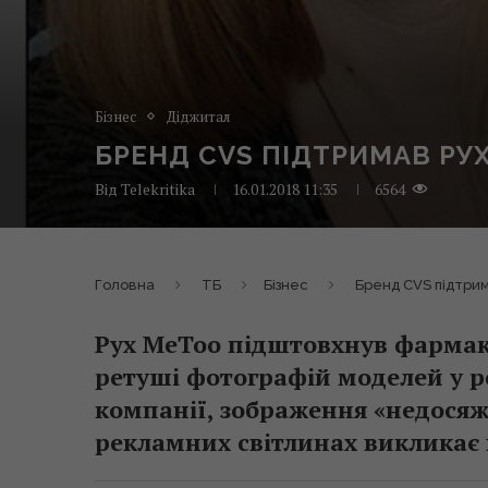
Бізнес
Діджитал
БРЕНД CVS ПІДТРИМАВ РУ
Від
Telekritika
16.01.2018 11:35
6564
Головна
ТБ
Бізнес
Бренд CVS підтри
Рух MeToo підштовхнув фармак
ретуші фотографій моделей у ре
компанії, зображення «недосяж
рекламних світлинах викликає в