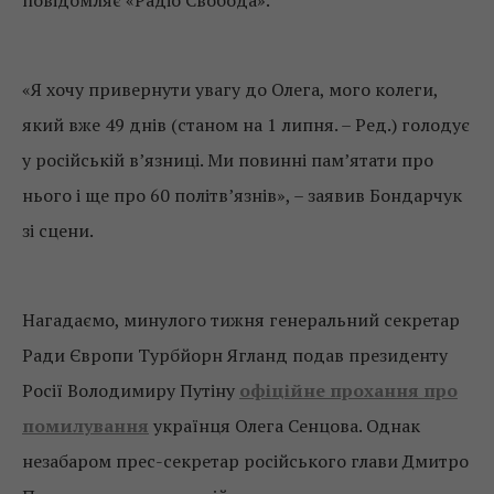
повідомляє «Радіо Свобода».
«Я хочу привернути увагу до Олега, мого колеги,
який вже 49 днів (станом на 1 липня. – Ред.) голодує
у російській в’язниці. Ми повинні пам’ятати про
нього і ще про 60 політв’язнів», – заявив Бондарчук
зі сцени.
Нагадаємо, минулого тижня генеральний секретар
Ради Європи Турбйорн Ягланд подав президенту
Росії Володимиру Путіну
офіційне прохання про
помилування
українця Олега Сенцова. Однак
незабаром прес-секретар російського глави Дмитро