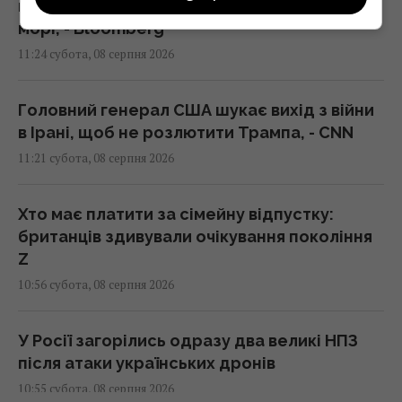
неросійські танкери з нафтою в Чорному
морі, - Bloomberg
11:24 субота, 08 серпня 2026
Головний генерал США шукає вихід з війни
в Ірані, щоб не розлютити Трампа, - CNN
11:21 субота, 08 серпня 2026
Хто має платити за сімейну відпустку:
британців здивували очікування покоління
Z
10:56 субота, 08 серпня 2026
У Росії загорілись одразу два великі НПЗ
після атаки українських дронів
10:55 субота, 08 серпня 2026