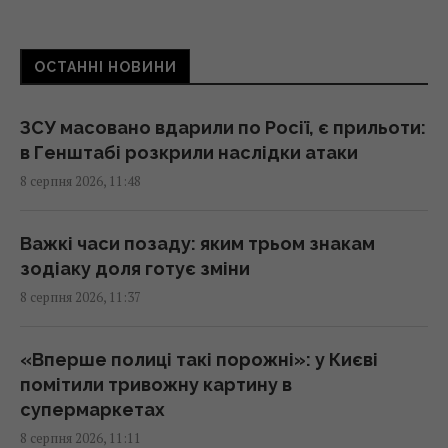
Під джунглями В'єтнаму виявили печеру з
ОСТАННІ НОВИНИ
рідкісними кам'яними "перлинами"
10:49 субота, 08 серпня 2026
ЗСУ масовано вдарили по Росії, є прильоти:
в Генштабі розкрили наслідки атаки
Для чого потрібна кожна сторона терки:
8 серпня 2026, 11:48
про деякі функції, про які ви не знали
10:42 субота, 08 серпня 2026
Важкі часи позаду: яким трьом знакам
зодіаку доля готує зміни
Водопостачання Львівщини під загрозою:
8 серпня 2026, 11:37
"Бориславська нафтова компанія" просить
Зеленського переглянути санкції
10:13 субота, 08 серпня 2026
«Вперше полиці такі порожні»: у Києві
помітили тривожну картину в
супермаркетах
Європу накрила нова хвиля спеки: яким
8 серпня 2026, 11:11
курортам загрожують лісові пожежі та