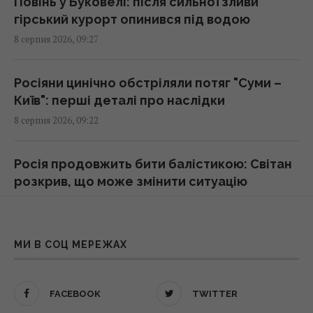
Повінь у Буковелі: після сильної зливи
"Цій людині не місце тут": Усик різко
гірський курорт опинився під водою
засудив рішення МОК щодо Росії на
8 серпня 2026, 09:27
Олімпіаді
09:27 субота, 08 серпня 2026
Росіяни цинічно обстріляли потяг "Суми –
Київ": перші деталі про наслідки
Жодну балістичну ракету не збили:
8 серпня 2026, 09:22
Повітряні сили розкрили деталі нічної
атаки росіян
09:26 субота, 08 серпня 2026
Росія продовжить бити балістикою: Світан
розкрив, що може змінити ситуацію
8 серпня 2026, 08:51
Що придумати замість дверей у кімнату: 4
оригінальні та недорогі рішення
09:25 субота, 08 серпня 2026
Пролунало щонайменше 10 вибухів: після
МИ В СОЦ МЕРЕЖАХ
атаки палають два найбільші НПЗ у Росії
8 серпня 2026, 08:46
"Сміливо і мужньо": ЗМІ розкрили, хто
FACEBOOK
TWITTER
врятував український літак від дрона в