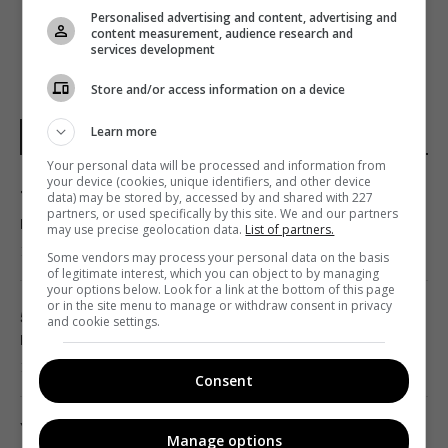
Personalised advertising and content, advertising and
content measurement, audience research and
services development
Store and/or access information on a device
Learn more
НОВИНИ УКРАЇНИ І СВІТУ
Your personal data will be processed and information from
your device (cookies, unique identifiers, and other device
Три знаки Зодіаку будуть головними
data) may be stored by, accessed by and shared with 227
partners, or used specifically by this site. We and our partners
щасливчиками нового тижня
may use precise geolocation data.
List of partners.
11:36 субота, 08 серпня 2026
Some vendors may process your personal data on the basis
of legitimate interest, which you can object to by managing
your options below. Look for a link at the bottom of this page
or in the site menu to manage or withdraw consent in privacy
5 хвилин - і оси більше не турбуватимуть: як
and cookie settings.
швидко та безпечно прибрати їхнє гніздо
11:30 субота, 08 серпня 2026
Consent
Україна погодилася не атакувати
Manage options