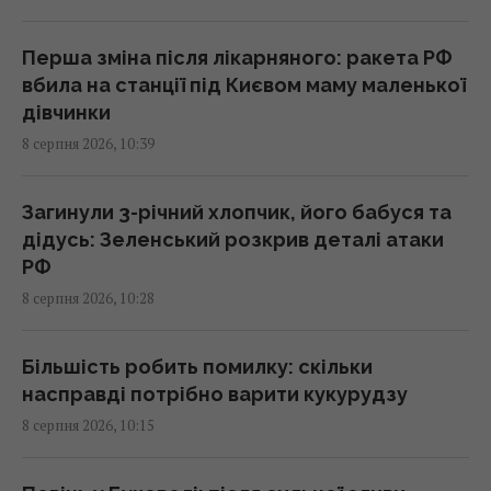
небезпека
10:08 субота, 08 серпня 2026
Перша зміна після лікарняного: ракета РФ
вбила на станції під Києвом маму маленької
дівчинки
Розвідка США пов’язує з Росією дрон з
8 серпня 2026, 10:39
вибухівкою в аеропорту Лейпцига, - WSJ
09:59 субота, 08 серпня 2026
Загинули 3-річний хлопчик, його бабуся та
дідусь: Зеленський розкрив деталі атаки
Поварів запитали, як правильно готувати
РФ
лосося, і всі вони відповіли однаково
8 серпня 2026, 10:28
09:55 субота, 08 серпня 2026
Більшість робить помилку: скільки
У США вчені виявили рибу, яка може жити
насправді потрібно варити кукурудзу
понад 400 років: що про неї відомо
8 серпня 2026, 10:15
09:30 субота, 08 серпня 2026