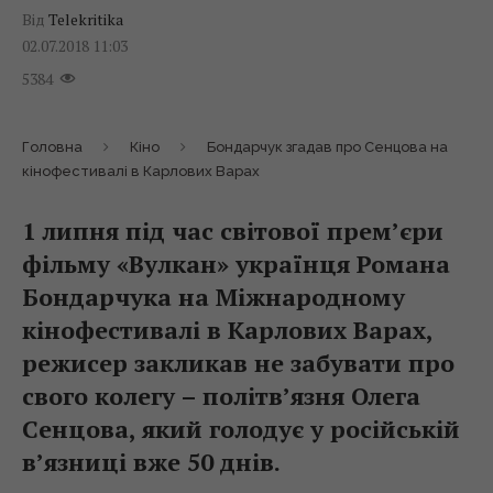
Від
Telekritika
02.07.2018 11:03
5384
Головна
Кіно
Бондарчук згадав про Сенцова на
кінофестивалі в Карлових Варах
1 липня під час світової прем’єри
фільму «Вулкан» українця Романа
Бондарчука на Міжнародному
кінофестивалі в Карлових Варах,
режисер закликав не забувати про
свого колегу – політв’язня Олега
Сенцова, який голодує у російській
в’язниці вже 50 днів.