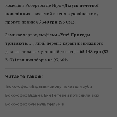
комедія з Робертом Де Ніро «
Дідусь нелегкої
поведінки»
– восьмий вікенд в українському
прокаті приніс
85 340 грн ($3 031).
Замикає чарт мультфільм «
Упс! Пригоди
тривають…
», який переніс карантин вихідного
дня важче за всіх у топовій десятці –
65 148 грн ($2
313)
і падіння зборів на 93,66%.
Читайте також:
Бокс-офіс: «Відьми» знову показали зуби
Бокс-офіс: Відьма Енн Гетевей потіснила всіх
Бокс-офіс: бум мультфільмів