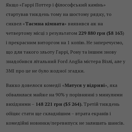
Якщо «Гаррі Поттер і філософський камінь»
стартував тиждень тому на шостому рядку, то
сиквел «
Таємна кімната
» виявився аж на
четвертому місці з результатом
229 880 грн ($8 163
)
і прекрасним виторгом на 1 копію. Не заперечуємо,
що для такого зльоту Гаррі, Рону та іншим знову
знадобився літальний Ford Anglia містера Візлі, але у
ЗМІ про це не було жодної згадки.
Важко довелося комедії «
Матуся у відриві
», яка
обвалилася майже на 90% у порівнянні з минулими
вихідними –
148 221 грн ($5 264).
Третій тиждень
обіцяє стати ще складнішим – втрата екранів і
комедійні новинки/перевипуск не залишать шансів.