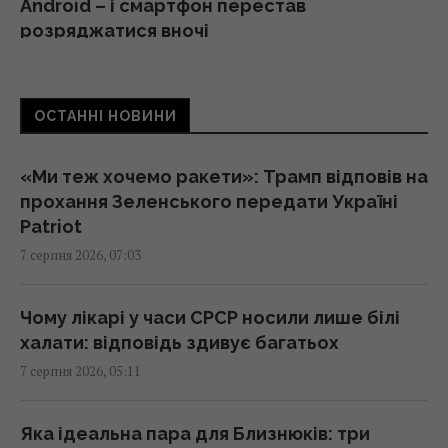
Android – і смартфон перестав
розряджатися вночі
05:30 п'ятниця, 07 серпня 2026
ОСТАННІ НОВИНИ
Червневий оптимізм українців вивітрився,
перелому у війні нема, - німецький оглядач
05:25 п'ятниця, 07 серпня 2026
«Ми теж хочемо ракети»: Трамп відповів на
прохання Зеленського передати Україні
Patriot
Удари Росії по кораблях у Чорному морі: у
7 серпня 2026, 07:03
FP розкрили наслідки
04:37 п'ятниця, 07 серпня 2026
Чому лікарі у часи СРСР носили лише білі
халати: відповідь здивує багатьох
214 мільйонів років тому астероїд залишив
7 серпня 2026, 05:11
у Канаді "око", видиме з космосу
04:31 п'ятниця, 07 серпня 2026
Яка ідеальна пара для Близнюків: три