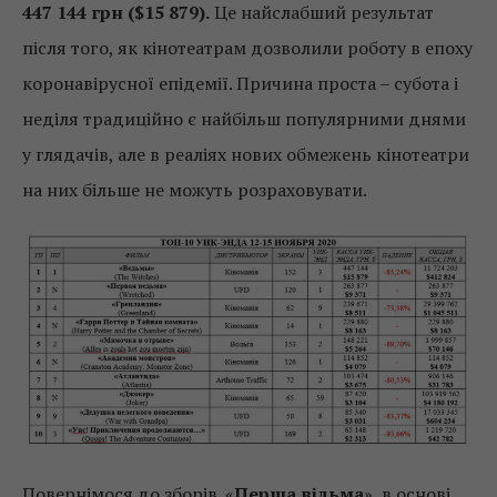
447 144 грн ($15 879).
Це найслабший результат
після того, як кінотеатрам дозволили роботу в епоху
коронавірусної епідемії. Причина проста – субота і
неділя традиційно є найбільш популярними днями
у глядачів, але в реаліях нових обмежень кінотеатри
на них більше не можуть розраховувати.
Повернімося до зборів. «
Перша відьма
», в основі