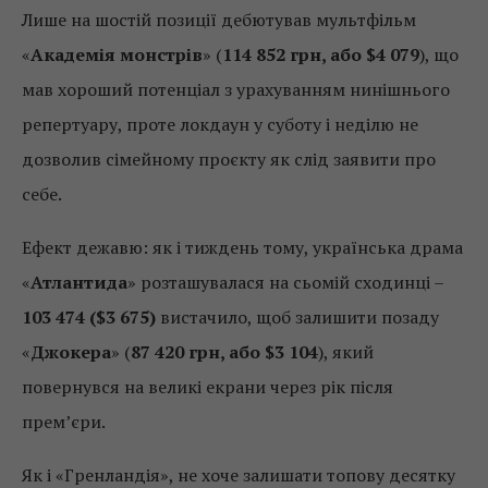
Лише на шостій позиції дебютував мультфільм
«
Академія монстрів
» (
114 852 грн, або $4 079
), що
мав хороший потенціал з урахуванням нинішнього
репертуару, проте локдаун у суботу і неділю не
дозволив сімейному проєкту як слід заявити про
себе.
Ефект дежавю: як і тиждень тому, українська драма
«
Атлантида
» розташувалася на сьомій сходинці –
103 474 ($3 675)
вистачило, щоб залишити позаду
«
Джокера
» (
87 420 грн, або $3 104
), який
повернувся на великі екрани через рік після
прем’єри.
Як і «Гренландія», не хоче залишати топову десятку