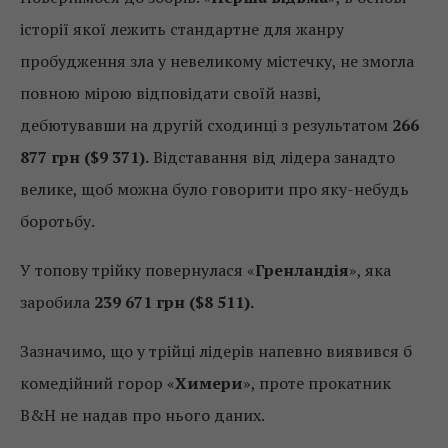
історії якої лежить стандартне для жанру
пробудження зла у невеликому містечку, не змогла
повною мірою відповідати своїй назві,
дебютувавши на другій сходинці з результатом
266
877 грн ($9 371).
Відставання від лідера занадто
велике, щоб можна було говорити про яку-небудь
боротьбу.
У топову трійку повернулася «
Гренландія
», яка
заробила
239 671 грн ($8 511).
Зазначимо, що у трійці лідерів напевно виявився б
комедійний горор «
Химери
», проте прокатник
B&H не надав про нього даних.