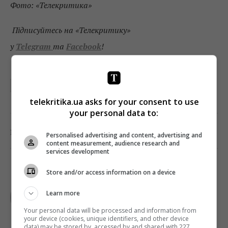
Фото: «Телекритика»
Підписуйтесь на «Телекритику»
у
Telegram
та
Facebook
!
БОКС-ОФИС
telekritika.ua asks for your consent to use
your personal data to:
0
Поділитись:
Facebook
Twitter
Personalised advertising and content, advertising and
content measurement, audience research and
services development
Store and/or access information on a device
МАКСИМ ЧЕРКАС
Learn more
Кінокритик
Your personal data will be processed and information from
your device (cookies, unique identifiers, and other device
data) may be stored by, accessed by and shared with 227