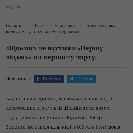
9936
Головна
Кіно
Аналітика
Бокс-офіс: два
перших місця залишилися за відьмами
«Відьми» не пустили «Першу
відьму» на вершину чарту.
Поділитись:
Facebook
Twitter
Карантин вихідного дня очікувано призвів до
колосальних втрат у всіх фільмів, тому виторг
лідера, яким знову стали «
Відьми
» Роберта
Земекіса, не перевищив навіть 0,5 млн грн і склав