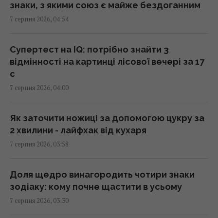
знаки, з якими союз є майже бездоганним
У чому полягає користь волоських горіхів
7 серпня 2026, 04:54
для серця, мозку та зміцнення імунітету
03:28 п'ятниця, 07 серпня 2026
Супертест на IQ: потрібно знайти 3
відмінності на картинці лісової вечері за 17
В Генштабі ЗСУ повідомили, на яку суму
с
країни НАТО виділять Україні військової
7 серпня 2026, 04:00
допомоги
02:52 п'ятниця, 07 серпня 2026
Як заточити ножиці за допомогою цукру за
2 хвилини - лайфхак від кухаря
Кинджал Тутанхамона виявився викуваним
7 серпня 2026, 03:58
із позаземного металу, - археологи
02:26 п'ятниця, 07 серпня 2026
Доля щедро винагородить чотири знаки
зодіаку: кому почне щастити в усьому
США запровадили нові санкції проти Куби
7 серпня 2026, 03:30
за співпрацю з Китаєм та РФ, - Bloomberg
02:05 п'ятниця, 07 серпня 2026