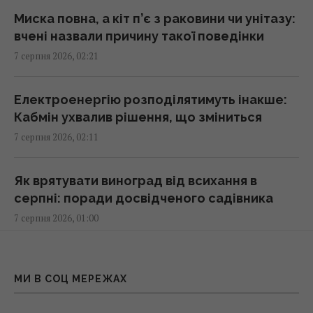
Миска повна, а кіт п’є з раковини чи унітазу:
вчені назвали причину такої поведінки
Як вибратися з багнюки на автомобілі:
7 серпня 2026, 02:21
названо простий предмет у салоні, що
може допомогти
01:23 п'ятниця, 07 серпня 2026
Електроенергію розподілятимуть інакше:
Кабмін ухвалив рішення, що зміниться
7 серпня 2026, 02:11
"Достатньо, щоб вижити, а не перемогти":
ексчиновниця НАТО про надання ракет
Україні
Як врятувати виноград від всихання в
01:19 п'ятниця, 07 серпня 2026
серпні: поради досвідченого садівника
7 серпня 2026, 01:00
Одне налаштування, яке варто змінити всім
власникам нових телевізорів
Білі речі знову сяятимуть: старий
00:25 п'ятниця, 07 серпня 2026
«бабусин» трюк без жодної краплі
МИ В СОЦ МЕРЕЖАХ
відбілювача