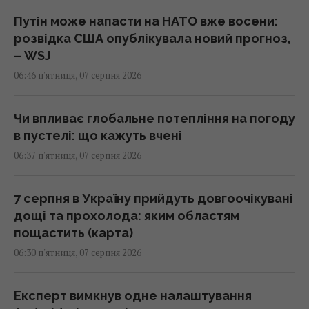
Путін може напасти на НАТО вже восени:
розвідка США опублікувала новий прогноз,
– WSJ
06:46 п'ятниця, 07 серпня 2026
Чи впливає глобальне потепління на погоду
в пустелі: що кажуть вчені
06:37 п'ятниця, 07 серпня 2026
7 серпня в Україну прийдуть довгоочікувані
дощі та прохолода: яким областям
пощастить (карта)
06:30 п'ятниця, 07 серпня 2026
Експерт вимкнув одне налаштування